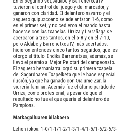
En el segundo set, Aldabe y Barrenetxea IV
tuvieron el control del juego y del marcador, y
ganaron con claridad. El delantero navarro y el
zaguero guipuzcoano se adelantaron 1-6, como
en el primer set, y no cedieron el mando hasta
hacerse con las txapelas. Urriza y Larrañaga se
acercaron a tres tantos, en el 5-8 y en el 7-10,
pero Aldabe y Barrenetxea IV, más acertados,
hicieron entonces cinco tantos seguidos, que les
otorgó el título. Endika Barrenetxea, además, se
llevó el premio al Mejor Pelotari del campeonato.
El zaguero hernaniarra logró su primera txapela
del Sagardoaren Txapelketa que le hace especial
ilusión, ya que ha ganado con Oialume Zar, la
sidrería familiar. Además fue el último partido de
Urriza, como profesional, a pesar de que el
resultado no fue el que quería el delantero de
Pamplona.
Markagailuaren bilakaera
Lehen jokoa: 1-0/1-1/1-2/1-3/1-4/1-5/1-6/2-6/3-