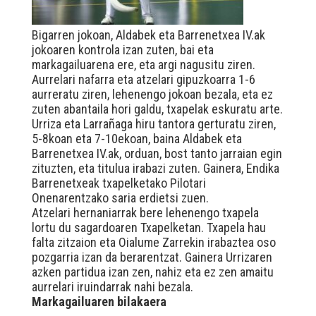
Bigarren jokoan, Aldabek eta Barrenetxea IV.ak
jokoaren kontrola izan zuten, bai eta
markagailuarena ere, eta argi nagusitu ziren.
Aurrelari nafarra eta atzelari gipuzkoarra 1-6
aurreratu ziren, lehenengo jokoan bezala, eta ez
zuten abantaila hori galdu, txapelak eskuratu arte.
Urriza eta Larrañaga hiru tantora gerturatu ziren,
5-8koan eta 7-10ekoan, baina Aldabek eta
Barrenetxea IV.ak, orduan, bost tanto jarraian egin
zituzten, eta titulua irabazi zuten. Gainera, Endika
Barrenetxeak txapelketako Pilotari
Onenarentzako saria erdietsi zuen.
Atzelari hernaniarrak bere lehenengo txapela
lortu du sagardoaren Txapelketan. Txapela hau
falta zitzaion eta Oialume Zarrekin irabaztea oso
pozgarria izan da berarentzat. Gainera Urrizaren
azken partidua izan zen, nahiz eta ez zen amaitu
aurrelari iruindarrak nahi bezala.
Markagailuaren bilakaera