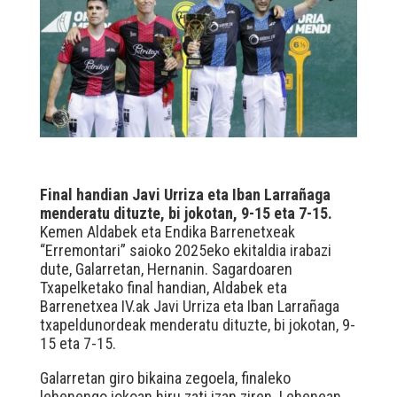
Final handian Javi Urriza eta Iban Larrañaga
menderatu dituzte, bi jokotan, 9-15 eta 7-15.
Kemen Aldabek eta Endika Barrenetxeak
“Erremontari” saioko 2025eko ekitaldia irabazi
dute, Galarretan, Hernanin. Sagardoaren
Txapelketako final handian, Aldabek eta
Barrenetxea IV.ak Javi Urriza eta Iban Larrañaga
txapeldunordeak menderatu dituzte, bi jokotan, 9-
15 eta 7-15.
Galarretan giro bikaina zegoela, finaleko
lehenengo jokoan hiru zati izan ziren. Lehenean,