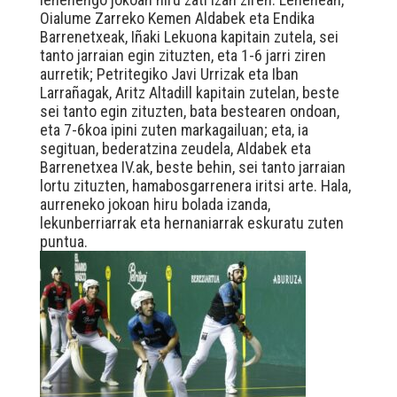
Oialume Zarreko Kemen Aldabek eta Endika
Barrenetxeak, Iñaki Lekuona kapitain zutela, sei
tanto jarraian egin zituzten, eta 1-6 jarri ziren
aurretik; Petritegiko Javi Urrizak eta Iban
Larrañagak, Aritz Altadill kapitain zutelan, beste
sei tanto egin zituzten, bata bestearen ondoan,
eta 7-6koa ipini zuten markagailuan; eta, ia
segituan, bederatzina zeudela, Aldabek eta
Barrenetxea IV.ak, beste behin, sei tanto jarraian
lortu zituzten, hamabosgarrenera iritsi arte. Hala,
aurreneko jokoan hiru bolada izanda,
lekunberriarrak eta hernaniarrak eskuratu zuten
puntua.