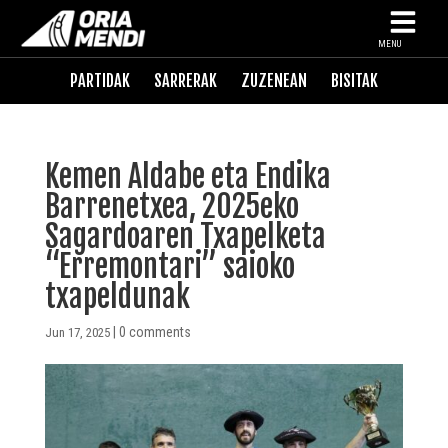
MENU
PARTIDAK
SARRERAK
ZUZENEAN
BISITAK
Kemen Aldabe eta Endika
Barrenetxea, 2025eko
Sagardoaren Txapelketa
“Erremontari” saioko
txapeldunak
|
0 comments
Jun 17, 2025