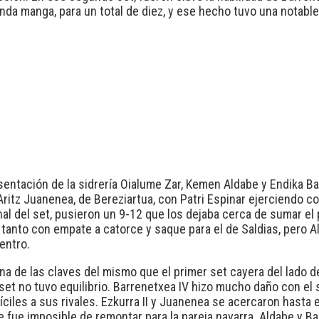
nda manga, para un total de diez, y ese hecho tuvo una notable 
sentación de la sidrería Oialume Zar, Kemen Aldabe y Endika Ba
Aritz Juanenea, de Bereziartua, con Patri Espinar ejerciendo 
inal del set, pusieron un 9-12 que los dejaba cerca de sumar el 
 tanto con empate a catorce y saque para el de Saldias, pero A
entro.
una de las claves del mismo que el primer set cayera del lado d
set no tuvo equilibrio. Barrenetxea IV hizo mucho daño con el s
íciles a sus rivales. Ezkurra II y Juanenea se acercaron hasta 
fue imposible de remontar para la pareja navarra. Aldabe y Ba