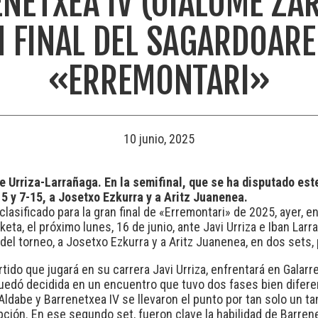
NETXEA IV (OIALUME ZAR
N FINAL DEL SAGARDOARE
«ERREMONTARI»
10 junio, 2025
te Urriza-Larrañaga. En la semifinal, que se ha disputado es
5 y 7-15, a Josetxo Ezkurra y a Aritz Juanenea.
sificado para la gran final de «Erremontari» de 2025, ayer, en 
eta, el próximo lunes, 16 de junio, ante Javi Urriza e Iban Lar
nal del torneo, a Josetxo Ezkurra y a Aritz Juanenea, en dos sets,
artido que jugará en su carrera Javi Urriza, enfrentará en Galar
quedó decidida en un encuentro que tuvo dos fases bien diferenc
ldabe y Barrenetxea IV se llevaron el punto por tan solo un ta
pción. En ese segundo set, fueron clave la habilidad de Barren