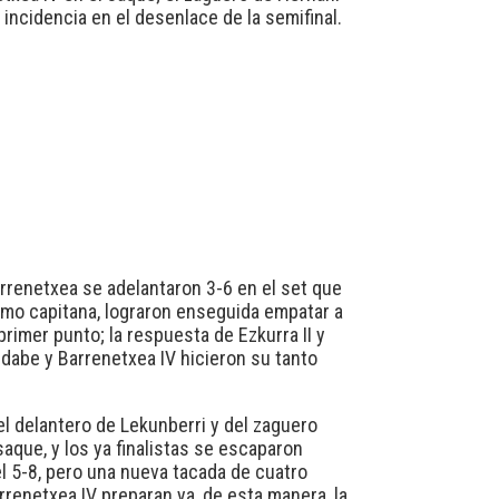
incidencia en el desenlace de la semifinal.
rrenetxea se adelantaron 3-6 en el set que
como capitana, lograron enseguida empatar a
primer punto; la respuesta de Ezkurra II y
ldabe y Barrenetxea IV hicieron su tanto
el delantero de Lekunberri y del zaguero
aque, y los ya finalistas se escaparon
el 5-8, pero una nueva tacada de cuatro
rrenetxea IV preparan ya, de esta manera, la