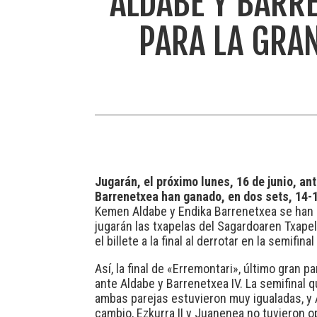
ALDABE Y BARRE
PARA LA GRA
Jugarán, el próximo lunes, 16 de junio, an
Barrenetxea han ganado, en dos sets, 14-1
Kemen Aldabe y Endika Barrenetxea se han cla
jugarán las txapelas del Sagardoaren Txapelk
el billete a la final al derrotar en la semifi
Así, la final de «Erremontari», último gran p
ante Aldabe y Barrenetxea IV. La semifinal 
ambas parejas estuvieron muy igualadas, y A
cambio, Ezkurra II y Juanenea no tuvieron o