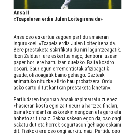
Ansa II
«Txapelaren erdia Julen Loitegirena da»
Ansa oso eskertua zegoen partidu amaieran
ingurukoei. «Txapela erdia Julen Loitegirena da.
Bere prestaketa sakrifikatu du niri laguntzeagatik.
Ibon Zalduari ere eskertua nago, denbora luzean
paper hori ere hartu izan duelako. Baita koadro
osoari. Gaur egun erremontistak afizioagatik
gaude, ofizioagatik baino gehiago. Gazteak
animatuko nituzke afizio hau probatzera. Ordu
asko sartu ditut kantxan prestaketa lanetan».
Partiudaren inguruan Ansak azpimarratu zuenez
«hasieran kosta egin zait neurria hartzea finalari,
baina konfidantza askorekin nengoen eta gero eta
hobeto aritu naiz. Gakoa sakean egon da, oso ongi
sakatu dut eta horrek segurtasun gehiago eskaini
dit. Fisikoki ere oso ongi aurkitu naiz. Partidu oso