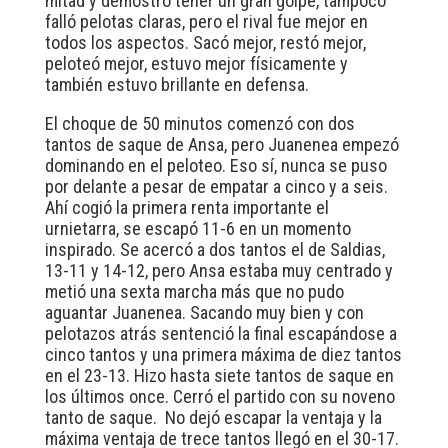
mitad y demostró tener un gran golpe, tampoco
falló pelotas claras, pero el rival fue mejor en
todos los aspectos. Sacó mejor, restó mejor,
peloteó mejor, estuvo mejor físicamente y
también estuvo brillante en defensa.
El choque de 50 minutos comenzó con dos
tantos de saque de Ansa, pero Juanenea empezó
dominando en el peloteo. Eso sí, nunca se puso
por delante a pesar de empatar a cinco y a seis.
Ahí cogió la primera renta importante el
urnietarra, se escapó 11-6 en un momento
inspirado. Se acercó a dos tantos el de Saldias,
13-11 y 14-12, pero Ansa estaba muy centrado y
metió una sexta marcha más que no pudo
aguantar Juanenea. Sacando muy bien y con
pelotazos atrás sentenció la final escapándose a
cinco tantos y una primera máxima de diez tantos
en el 23-13. Hizo hasta siete tantos de saque en
los últimos once. Cerró el partido con su noveno
tanto de saque. No dejó escapar la ventaja y la
máxima ventaja de trece tantos llegó en el 30-17.