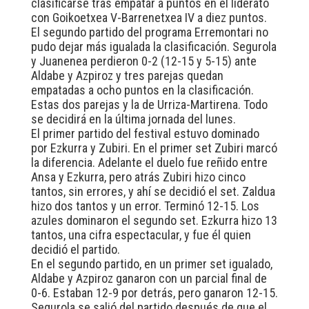
clasificarse tras empatar a puntos en el liderato
con Goikoetxea V-Barrenetxea IV a diez puntos.
El segundo partido del programa Erremontari no
pudo dejar más igualada la clasificación. Segurola
y Juanenea perdieron 0-2 (12-15 y 5-15) ante
Aldabe y Azpiroz y tres parejas quedan
empatadas a ocho puntos en la clasificación.
Estas dos parejas y la de Urriza-Martirena. Todo
se decidirá en la última jornada del lunes.
El primer partido del festival estuvo dominado
por Ezkurra y Zubiri. En el primer set Zubiri marcó
la diferencia. Adelante el duelo fue reñido entre
Ansa y Ezkurra, pero atrás Zubiri hizo cinco
tantos, sin errores, y ahí se decidió el set. Zaldua
hizo dos tantos y un error. Terminó 12-15. Los
azules dominaron el segundo set. Ezkurra hizo 13
tantos, una cifra espectacular, y fue él quien
decidió el partido.
En el segundo partido, en un primer set igualado,
Aldabe y Azpiroz ganaron con un parcial final de
0-6. Estaban 12-9 por detrás, pero ganaron 12-15.
Segurola se salió del partido después de que el