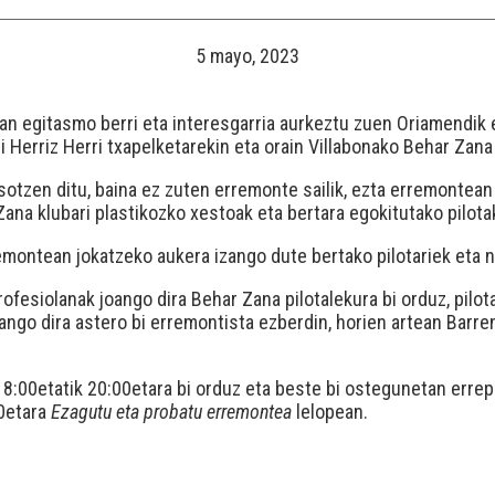
5 mayo, 2023
an egitasmo berri eta interesgarria aurkeztu zuen Oriamendik e
 Herriz Herri txapelketarekin eta orain Villabonako Behar Zana 
sotzen ditu, baina ez zuten erremonte sailik, ezta erremontean 
na klubari plastikozko xestoak eta bertara egokitutako pilotak
montean jokatzeko aukera izango dute bertako pilotariek eta 
fesiolanak joango dira Behar Zana pilotalekura bi orduz, pilot
zango dira astero bi erremontista ezberdin, horien artean Barr
8:00etatik 20:00etara bi orduz eta beste bi ostegunetan errepi
00etara
Ezagutu eta probatu erremontea
lelopean.