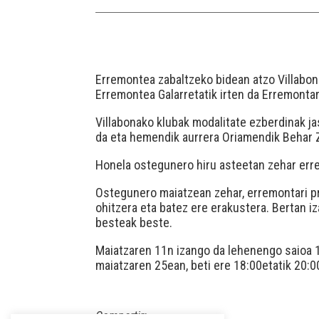
Erremontea zabaltzeko bidean atzo Villabon
Erremontea Galarretatik irten da Erremontari
Villabonako klubak modalitate ezberdinak ja
da eta hemendik aurrera Oriamendik Behar Za
Honela ostegunero hiru asteetan zehar erre
Ostegunero maiatzean zehar, erremontari pro
ohitzera eta batez ere erakustera. Bertan i
besteak beste.
Maiatzaren 11n izango da lehenengo saioa 1
maiatzaren 25ean, beti ere 18:00etatik 20:
Compartir: