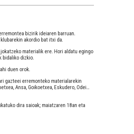
rremontea bizirik ideiaren barruan.
klubarekin akordio bat itxi da.
jokatzeko materialik ere. Hori aldatu egingo
 bidaliko dizkio.
nahi duen orok.
ari gazteei erremonteko materialarekin
enetxea, Ansa, Goikoetxea, Eskudero, Odei…
katuko dira saioak; maiatzaren 18an eta