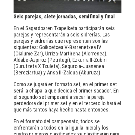
Seis parejas, siete jornadas, semifinal y final
En el Sagardoaren Txapelketa participarán seis
parejas y representarán a seis sidrerías. Las
parejas y sidrerías que representan son las
siguientes: Goikoetxea V-Barrenetxea IV
(Oialume Zar), Urriza-Martirena (Alorrenea),
Aldabe-Azpiroz (Petritegi), Ezkurra II-Zubiri
(Gurutzeta X Txuleta), Segurola-Juanenea
(Bereziartua) y Ansa II-Zaldua (Aburuza).
Como se jugará en formato set, en el primer set
será la chapa la que decida el primer sacador. En
el segundo set empezará a sacar la pareja
perdedora del primer set y en el tercero lo hará el
que más tantos haya hecho hasta entonces.
En el formato del campeonato, todos se
enfrentarán a todos en la liguilla inicial y los
cuatro primeros clasificados se clasificarán para