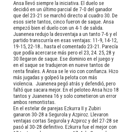
Ansa llevó siempre la iniciativa. El duelo se
decidió en un último parcial de 7-0 del ganador
que del 23-21 se marchó directo al cuadro 30. De
esos siete tantos, cinco fueron de saque. Ansa
empezó bien el duelo con un 4-1 de salida.
Juanenea redujo la desventaja a un tanto 7-6 y el
partido transcurría en esas ventajas: 11-9, 14-12,
19-15, 22-18… hasta el comentado 23-21. Parecía
que podía acercarse más pero el 23, 24. 25, 28 y
30 llegaron de saque. Ese dominio en el juego y
en el saque se tradujeron en nueve tantos de
renta finales. A Ansa se le vio con confianza. Hizo
más jugadas y golpeó la pelota con más
violencia. Juanenea pegó atrás y defendió, pero
faltó que sacara mejor. En el peloteo Ansa hizo 18
tantos y Juanenea 16 y solo cometieron un error
ambos remontistas.
En el estelar de parejas Ezkurra II y Zubiri
ganaron 30-28 a Segurola y Azpiroz. Llevaron
ventajas cortas Segurola y Azpiroz y del 27-28 se
pasó al 30-28 definitivo. Ezkurra fue el mejor con