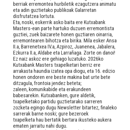
berriak erremontea hurbiletik ezagutzera animatu
eta adin guztietako publikoak Galarretan
disfrutatzea lortuta.
Eta, noski, eskerrik asko baita ere Kutxabank
Masters-ean parte hartuko duzuen erremontista
guztiei, zuek baizarete honen guztiaren oinarria,
erremontearen bihotza eta birika. Mila esker Ansa
II.a, Barrenetxea IV.a, Azpiroz, Juanenea, Jabalera,
Ezkurra II.a, Aldabe eta Larrañaga. Zorte on danoi!
Ez naiz askoz ere gehiago luzatuko. 2026ko
Kutxabank Masters txapelketari berriz ere
arrakasta haundia izatea opa diogu, eta 16. edizio
honen ondoren ere beste makina bat urte bete
ditzagula, frontoia jendez beteta;
zaleen, komunikabide eta erakundeen
babesarekin. Kutxabanken, gure aldetik,
txapelketako partidu guztietarako sarreren
zozketa egingo dugu Newsletter bitartez, finaleko
sarrerak barne noski; gure bezeroek
txapelketa hau bertatik bertara ikusteko aukera
ematen jarraitu nahi dugu.