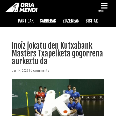
MENU
PARTIDAK
SARRERAK
ZUZENEAN
BISITAK
Inoiz jokatu den Kutxabank
Masters Txapelketa gogorrena
aurkeztu da
|
0 comments
Jan 14, 2026