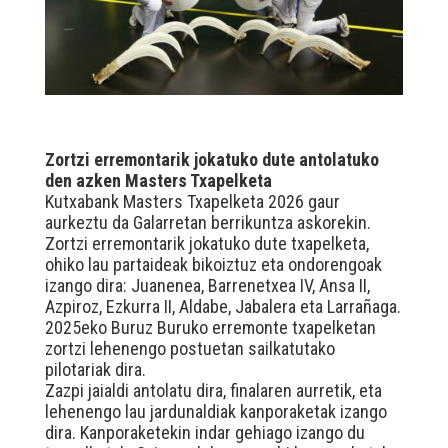
Zortzi erremontarik jokatuko dute antolatuko
den azken Masters Txapelketa
Kutxabank Masters Txapelketa 2026 gaur
aurkeztu da Galarretan berrikuntza askorekin.
Zortzi erremontarik jokatuko dute txapelketa,
ohiko lau partaideak bikoiztuz eta ondorengoak
izango dira: Juanenea, Barrenetxea IV, Ansa II,
Azpiroz, Ezkurra II, Aldabe, Jabalera eta Larrañaga.
2025eko Buruz Buruko erremonte txapelketan
zortzi lehenengo postuetan sailkatutako
pilotariak dira.
Zazpi jaialdi antolatu dira, finalaren aurretik, eta
lehenengo lau jardunaldiak kanporaketak izango
dira. Kanporaketekin indar gehiago izango du