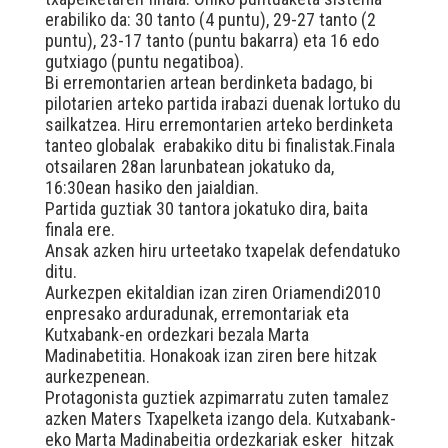
erabiliko da: 30 tanto (4 puntu), 29-27 tanto (2
puntu), 23-17 tanto (puntu bakarra) eta 16 edo
gutxiago (puntu negatiboa).
Bi erremontarien artean berdinketa badago, bi
pilotarien arteko partida irabazi duenak lortuko du
sailkatzea. Hiru erremontarien arteko berdinketa
tanteo globalak erabakiko ditu bi finalistak.Finala
otsailaren 28an larunbatean jokatuko da,
16:30ean hasiko den jaialdian.
Partida guztiak 30 tantora jokatuko dira, baita
finala ere.
Ansak azken hiru urteetako txapelak defendatuko
ditu.
Aurkezpen ekitaldian izan ziren Oriamendi2010
enpresako arduradunak, erremontariak eta
Kutxabank-en ordezkari bezala Marta
Madinabetitia. Honakoak izan ziren bere hitzak
aurkezpenean.
Protagonista guztiek azpimarratu zuten tamalez
azken Maters Txapelketa izango dela. Kutxabank-
eko Marta Madinabeitia ordezkariak esker hitzak