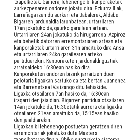
txapelketak. Gainera, lehenengo bi kanporaketak
aurkezpenaren ondoren jokatu dira. Ezkurra II.ak,
Larrañaga izan du aurkari eta Jabalerak, Aldabe.
Bigarren jardunaldia larunbatean, urtarrilaren
17an jokatuko da, gaurko garaileen artean.
Urtarrilaren 24an jokatuko da hirugarrena Azpiroz
eta behetik datorren erremontariaren artean eta
kanporaketak urtarrilaren 31n amaituko dira Ansa
eta urtarrilaren 24ko garailearen arteko
partiduarekin. Kanporaketen jardunaldi guztiak
arratsaldeko 16:30ean hasiko dira.
Kanporaketen ondoren bizirik jarraitzen duen
pelotaria ligaxkan sartuko da eta bertan Juanenea
eta Barrenetxea IV.a izango ditu lehiakide.
Ligaxka otsailaren 7an hasiko da, 16:30ean
iragarri den jaialdian. Bigarren partidua otsailaren
14an jokatuko da, 16:30etatik aurrera eta ligaxka
otsailaren 21ean amaituko da, 15:15ean hasiko
den jaialdiarekin.
Ligaxkan bi lehenengo postuetan geratzen diren
erremontariak jokatuko dute Masters
txapelketaren finala. Ohiko puntuaketa sistema