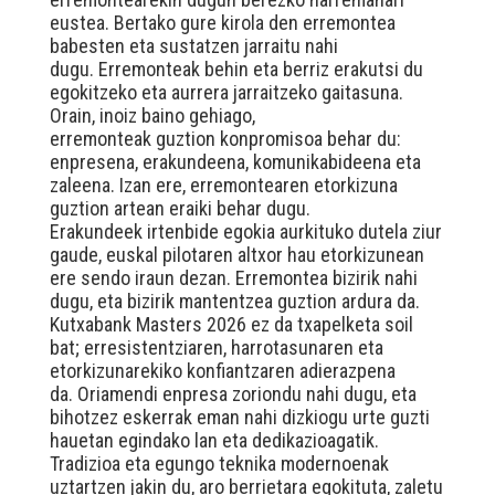
eustea. Bertako gure kirola den erremontea
babesten eta sustatzen jarraitu nahi
dugu. Erremonteak behin eta berriz erakutsi du
egokitzeko eta aurrera jarraitzeko gaitasuna.
Orain, inoiz baino gehiago,
erremonteak guztion konpromisoa behar du:
enpresena, erakundeena, komunikabideena eta
zaleena. Izan ere, erremontearen etorkizuna
guztion artean eraiki behar dugu.
Erakundeek irtenbide egokia aurkituko dutela ziur
gaude, euskal pilotaren altxor hau etorkizunean
ere sendo iraun dezan. Erremontea bizirik nahi
dugu, eta bizirik mantentzea guztion ardura da.
Kutxabank Masters 2026 ez da txapelketa soil
bat; erresistentziaren, harrotasunaren eta
etorkizunarekiko konfiantzaren adierazpena
da. Oriamendi enpresa zoriondu nahi dugu, eta
bihotzez eskerrak eman nahi dizkiogu urte guzti
hauetan egindako lan eta dedikazioagatik.
Tradizioa eta egungo teknika modernoenak
uztartzen jakin du, aro berrietara egokituta, zaletu