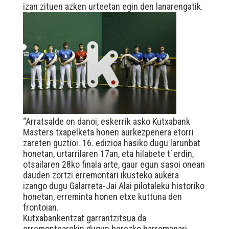
izan zituen azken urteetan egin den lanarengatik.
“Arratsalde on danoi, eskerrik asko Kutxabank
Masters txapelketa honen aurkezpenera etorri
zareten guztioi. 16. edizioa hasiko dugu larunbat
honetan, urtarrilaren 17an, eta hilabete t´erdin,
otsailaren 28ko finala arte, gaur egun sasoi onean
dauden zortzi erremontari ikusteko aukera
izango dugu Galarreta-Jai Alai pilotaleku historiko
honetan, erreminta honen etxe kuttuna den
frontoian.
Kutxabankentzat garrantzitsua da
erremontearekin dugun berezko harremanari