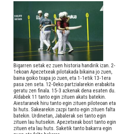
Bigarren setak ez zuen historia handirik izan. 2-
1ekoan Apezetxeak pilotakada bikaina jo zuen,
baina goiko txapa jo zuen, eta 1-1etik 13-1era
pasa zen seta. 12-0eko partzialarekin erabakita
geratu zen finala. 15-3 azkenak dena esaten du.
Aldabek 11 tanto egin zituen akats batekin.
Aiestaranek hiru tanto egin zituen piloteoan eta
bi huts. Sakearekin zazpi tanto egin zituen falta
batekin. Urdinetan, Jabalerak sei tanto egin
zituen lau hutsekin. Apezetxeak bost tanto egin
zituen eta lau huts. Saketik tanto bakarra egin