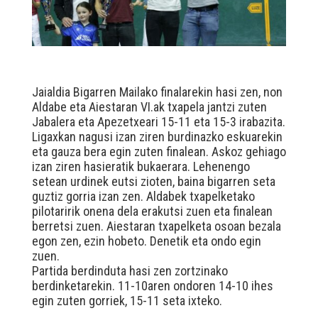
Jaialdia Bigarren Mailako finalarekin hasi zen, non
Aldabe eta Aiestaran VI.ak txapela jantzi zuten
Jabalera eta Apezetxeari 15-11 eta 15-3 irabazita.
Ligaxkan nagusi izan ziren burdinazko eskuarekin
eta gauza bera egin zuten finalean. Askoz gehiago
izan ziren hasieratik bukaerara. Lehenengo
setean urdinek eutsi zioten, baina bigarren seta
guztiz gorria izan zen. Aldabek txapelketako
pilotaririk onena dela erakutsi zuen eta finalean
berretsi zuen. Aiestaran txapelketa osoan bezala
egon zen, ezin hobeto. Denetik eta ondo egin
zuen.
Partida berdinduta hasi zen zortzinako
berdinketarekin. 11-10aren ondoren 14-10 ihes
egin zuten gorriek, 15-11 seta ixteko.