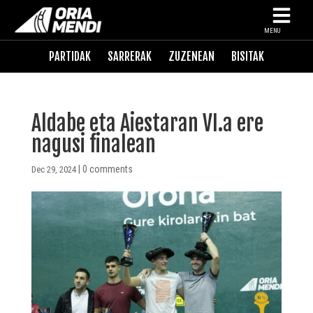
MENU
PARTIDAK
SARRERAK
ZUZENEAN
BISITAK
Aldabe eta Aiestaran VI.a ere
nagusi finalean
|
0 comments
Dec 29, 2024