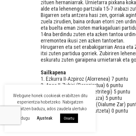
zituen hernaniarrak. Urnietarra pixkana kok
alde eta lehenengo partziala 15-7 irabazi zu
Bigarren seta antzera hasi zen, gorriak agin
zuela zirudien, baina orduan etorri zen urdi
eta buelta eman zioten markagailuari partidu
14na berdindu zuten eta azken tantoa urdine
erremontea ikusi zen azken tantoetan.
Hirugarren eta set erabakigarrian Ansa eta Z
itxi zuten partidua gorriek. Zubiriren lehe
eskuratu zuten garaipena urnietarrak eta go
Sailkapena
1. Ezkurra II-Azpiroz (Alorrenea) 7 puntu
2. Ansa II-Zubiri (Bereziartua) 6 puntu
3. Segurola-Larrañaga (Petritegi) 5 puntu
Webgune honek cookieak erabiltzen ditu
4. Urriza-Martirena (Aburuza) 5 puntu
esperientzia hobetzeko. Nabigatzen
5. Loitegi-Barrenetxea IV (Oialume Zar) pun
jarraitzen baduzu, ados zaudela ulertuko
6. Aldabe-Juanenea (Gurutzeta) 0 puntu
dugu
Ajusteak
Onartu