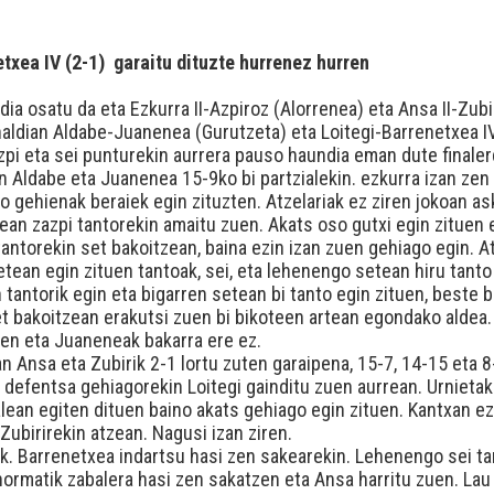
txea IV (2-1) garaitu dituzte hurrenez hurren
ia osatu da eta Ezkurra II-Azpiroz (Alorrenea) eta Ansa II-Zub
aldian Aldabe-Juanenea (Gurutzeta) eta Loitegi-Barrenetxea IV
zazpi eta sei punturekin aurrera pauso haundia eman dute finaler
en Aldabe eta Juanenea 15-9ko bi partzialekin. ezkurra izan zen 
nto gehienak beraiek egin zituzten. Atzelariak ez ziren jokoan 
tean zazpi tantorekin amaitu zuen. Akats oso gutxi egin zituen
tantorekin set bakoitzean, baina ezin izan zuen gehiago egin. A
etean egin zituen tantoak, sei, eta lehenengo setean hiru tanto
antorik egin eta bigarren setean bi tanto egin zituen, beste b
 bakoitzean erakutsi zuen bi bikoteen artean egondako aldea. 
uen eta Juaneneak bakarra ere ez.
 Ansa eta Zubirik 2-1 lortu zuten garaipena, 15-7, 14-15 eta 8
 defentsa gehiagorekin Loitegi gainditu zuen aurrean. Urnietako
lean egiten dituen baino akats gehiago egin zituen. Kantxan ez
Zubirirekin atzean. Nagusi izan ziren.
k. Barrenetxea indartsu hasi zen sakearekin. Lehenengo sei tan
hormatik zabalera hasi zen sakatzen eta Ansa harritu zuen. Lau 