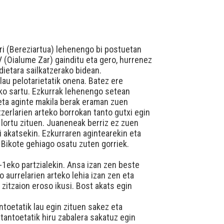
iri (Bereziartua) lehenengo bi postuetan
 (Oialume Zar) gainditu eta gero, hurrenez
dietara sailkatzerako bidean.
lau pelotarietatik onena. Batez ere
asko sartu. Ezkurrak lehenengo setean
 eta aginte makila berak eraman zuen
tzerlarien arteko borrokan tanto gutxi egin
 lortu zituen. Juaneneak berriz ez zuen
i akatsekin. Ezkurraren agintearekin eta
Bikote gehiago osatu zuten gorriek.
-1eko partzialekin. Ansa izan zen beste
 aurrelarien arteko lehia izan zen eta
 zitzaion eroso ikusi. Bost akats egin
toetatik lau egin zituen sakez eta
tantoetatik hiru zabalera sakatuz egin