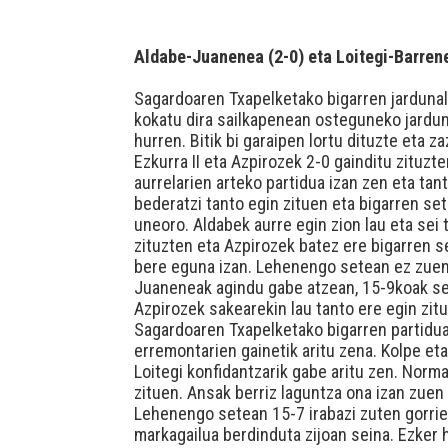
Aldabe-Juanenea (2-0) eta Loitegi-Barrene
Sagardoaren Txapelketako bigarren jardunald
kokatu dira sailkapenean osteguneko jardun
hurren. Bitik bi garaipen lortu dituzte eta 
Ezkurra II eta Azpirozek 2-0 gainditu zituzt
aurrelarien arteko partidua izan zen eta ta
bederatzi tanto egin zituen eta bigarren se
uneoro. Aldabek aurre egin zion lau eta sei 
zituzten eta Azpirozek batez ere bigarren s
bere eguna izan. Lehenengo setean ez zuen t
Juaneneak agindu gabe atzean, 15-9koak set
Azpirozek sakearekin lau tanto ere egin zit
Sagardoaren Txapelketako bigarren partiduan
erremontarien gainetik aritu zena. Kolpe eta
Loitegi konfidantzarik gabe aritu zen. Norma
zituen. Ansak berriz laguntza ona izan zuen 
Lehenengo setean 15-7 irabazi zuten gorrie
markagailua berdinduta zijoan seina. Ezker 