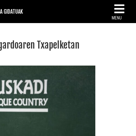
TA GIDATUAK
MENU
Sagardoaren Txapelketan