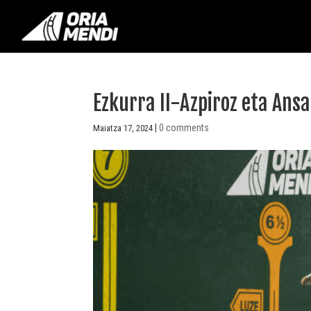
Ezkurra II-Azpiroz eta Ansa
|
0 comments
Maiatza 17, 2024