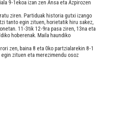
ziala 9-1ekoa izan zen Ansa eta Azpirozen
atu ziren. Partiduak historia gutxi izango
i tanto egin zituen, horietatik hiru sakez,
honetan. 11-3tik 12-9ra pasa ziren, 13na eta
aldiko hoberenak. Maila haundiko
ori zen, baina 8 eta 0ko partzialarekin 8-1
to egin zituen eta merezimendu osoz