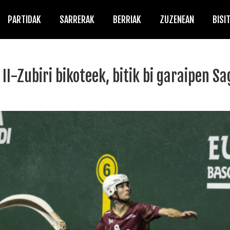
PARTIDAK
SARRERAK
BERRIAK
ZUZENEAN
BISI
 II-Zubiri bikoteek, bitik bi garaipen 