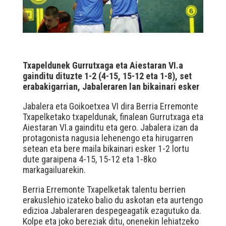
Txapeldunek Gurrutxaga eta Aiestaran VI.a
gainditu dituzte 1-2 (4-15, 15-12 eta 1-8), set
erabakigarrian, Jabaleraren lan bikainari esker
Jabalera eta Goikoetxea VI dira Berria Erremonte
Txapelketako txapeldunak, finalean Gurrutxaga eta
Aiestaran VI.a gainditu eta gero. Jabalera izan da
protagonista nagusia lehenengo eta hirugarren
setean eta bere maila bikainari esker 1-2 lortu
dute garaipena 4-15, 15-12 eta 1-8ko
markagailuarekin.
Berria Erremonte Txapelketak talentu berrien
erakuslehio izateko balio du askotan eta aurtengo
edizioa Jabaleraren despegeagatik ezagutuko da.
Kolpe eta joko bereziak ditu, onenekin lehiatzeko