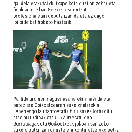
gai dela erakutsi du txapelketa guztian zehar eta
finalean ere bai. Goikoetxearentzat
profesionaletan debuta izan da eta ez dago
ibilbide bat hobeto hasterik.
Partida urdinen nagusitasunarekin hasi da eta
batez ere Goikoetxearen sake zitalarekin.
Lehenengo lau tantoetatik hiru sakez lortu ditu
atzelari urdinak eta 0-6 aurreratu dira.
Gurrutxagak eta Goikoetxeak jokoan sartzeko
aukera gutxi izan dituzte eta konturatzerako set-a