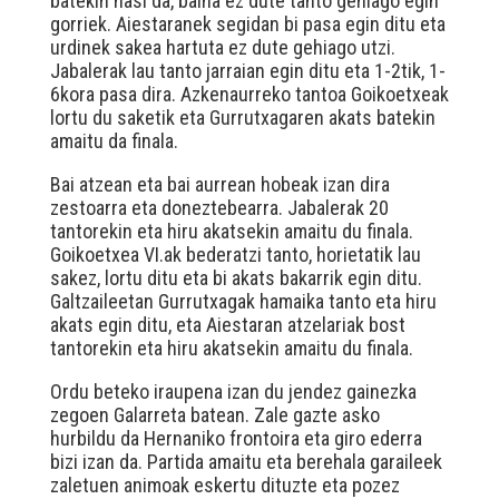
batekin hasi da, baina ez dute tanto gehiago egin
gorriek. Aiestaranek segidan bi pasa egin ditu eta
urdinek sakea hartuta ez dute gehiago utzi.
Jabalerak lau tanto jarraian egin ditu eta 1-2tik, 1-
6kora pasa dira. Azkenaurreko tantoa Goikoetxeak
lortu du saketik eta Gurrutxagaren akats batekin
amaitu da finala.
Bai atzean eta bai aurrean hobeak izan dira
zestoarra eta doneztebearra. Jabalerak 20
tantorekin eta hiru akatsekin amaitu du finala.
Goikoetxea VI.ak bederatzi tanto, horietatik lau
sakez, lortu ditu eta bi akats bakarrik egin ditu.
Galtzaileetan Gurrutxagak hamaika tanto eta hiru
akats egin ditu, eta Aiestaran atzelariak bost
tantorekin eta hiru akatsekin amaitu du finala.
Ordu beteko iraupena izan du jendez gainezka
zegoen Galarreta batean. Zale gazte asko
hurbildu da Hernaniko frontoira eta giro ederra
bizi izan da. Partida amaitu eta berehala garaileek
zaletuen animoak eskertu dituzte eta pozez