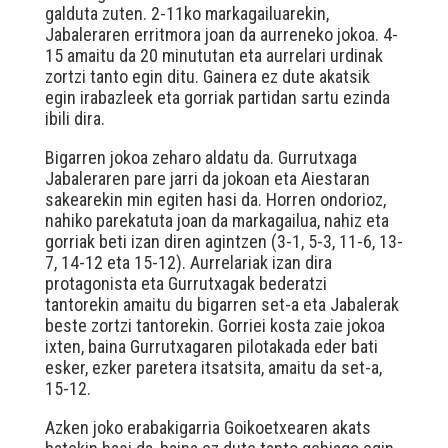
galduta zuten. 2-11ko markagailuarekin,
Jabaleraren erritmora joan da aurreneko jokoa. 4-
15 amaitu da 20 minututan eta aurrelari urdinak
zortzi tanto egin ditu. Gainera ez dute akatsik
egin irabazleek eta gorriak partidan sartu ezinda
ibili dira.
Bigarren jokoa zeharo aldatu da. Gurrutxaga
Jabaleraren pare jarri da jokoan eta Aiestaran
sakearekin min egiten hasi da. Horren ondorioz,
nahiko parekatuta joan da markagailua, nahiz eta
gorriak beti izan diren agintzen (3-1, 5-3, 11-6, 13-
7, 14-12 eta 15-12). Aurrelariak izan dira
protagonista eta Gurrutxagak bederatzi
tantorekin amaitu du bigarren set-a eta Jabalerak
beste zortzi tantorekin. Gorriei kosta zaie jokoa
ixten, baina Gurrutxagaren pilotakada eder bati
esker, ezker paretera itsatsita, amaitu da set-a,
15-12.
Azken joko erabakigarria Goikoetxearen akats