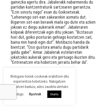
gainezka agertu dira. Jabalerakk nabarmendu du
partidan kontzentraturik sartzearen garrantzia.
“Ezin sinistu nago” esan du Goikoetxeak.
“Lehenengo set-ean sakearekin asmatu dut.
Bigarren set-ean beraiek maila igo dute eta azken
jokoan ez diegu aukerarik eman”. Jabaleraren
kolpeak diferentziak egin ditu jokoan. “Bizitasun
hori dut, goiko posturan gehiago kostatzen zait,
baina min handi egin dut”. Motibazio handia da
bientzat. “Oso gustora amaitu dugu partidarik
galdu gabe”. Aimar Jabalerak estelarretan
jokatzeko aukerak gero eta gertuago ikusten ditu.
“Entrenatzen eta hobetzen jarraitu behar da”.
Webgune honek cookieak erabiltzen ditu
WPML
esperientzia hobetzeko. Nabigatzen
jarraitzen baduzu, ados zaudela ulertuko
EUS
CAST
dugu
Ajusteak
Onartu