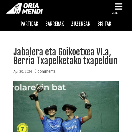
MENU
PARTIDAK
SARRERAK
ZUZENEAN
BISITAK
Jabalera eta Goikoetxea VI.a,
Berria Txapelketako txapeldun
|
0 comments
Apr 20, 2024