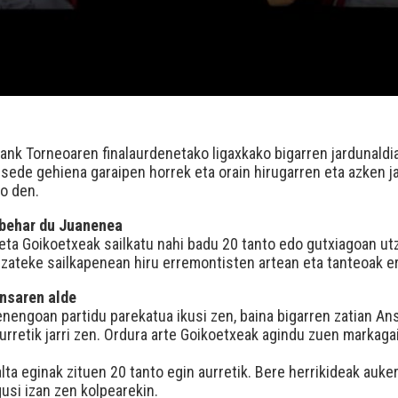
ank Torneoaren finalaurdenetako ligaxkako bigarren jardunaldia
sede gehiena garaipen horrek eta orain hirugarren eta azken 
ko den.
 behar du Juanenea
eta Goikoetxeak sailkatu nahi badu 20 tanto edo gutxiagoan ut
tzateke sailkapenean hiru erremontisten artean eta tanteoak e
Ansaren alde
enengoan partidu parekatua ikusi zen, baina bigarren zatian Ans
urretik jarri zen. Ordura arte Goikoetxeak agindu zuen markaga
ta eginak zituen 20 tanto egin aurretik. Bere herrikideak aukera
usi izan zen kolpearekin.