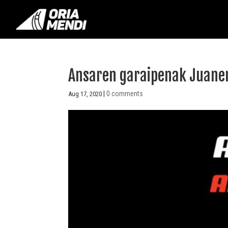
Ansaren garaipenak Juanen
|
0 comments
Aug 17, 2020