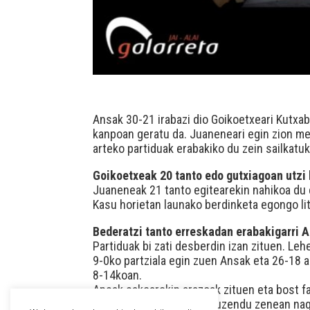
Ansak 30-21 irabazi dio Goikoetxeari Kutxab
kanpoan geratu da. Juaneneari egin zion me
arteko partiduak erabakiko du zein sailkatu
Goikoetxeak 20 tanto edo gutxiagoan utzi
Juaneneak 21 tanto egitearekin nahikoa du 
Kasu horietan launako berdinketa egongo li
Bederatzi tanto erreskadan erabakigarri 
Partiduak bi zati desberdin izan zituen. Leh
9-0ko partziala egin zuen Ansak eta 26-18 a
8-14koan.
Ansak sakearekin arazoak zituen eta bost fal
erreakzionatu zuen eta zuzendu zenean nag