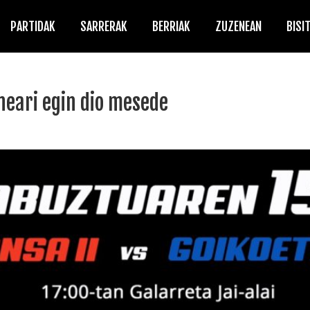
PARTIDAK
SARRERAK
BERRIAK
ZUZENEAN
BISI
eari egin dio mesede