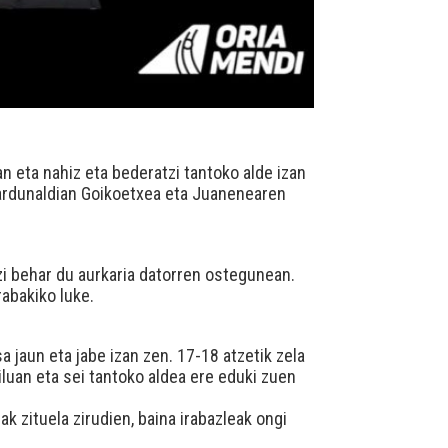
n eta nahiz eta bederatzi tantoko alde izan
jardunaldian Goikoetxea eta Juanenearen
zi behar du aurkaria datorren ostegunean.
rabakiko luke.
a jaun eta jabe izan zen. 17-18 atzetik zela
iluan eta sei tantoko aldea ere eduki zuen
k zituela zirudien, baina irabazleak ongi