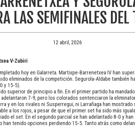
ARRENETXEA Y SEGUROL
RA LAS SEMIFINALES DEL
12 abril, 2026
txea V-Zubiri
ompletado hoy en Galarreta. Martixpe-Barrenetxea IV han supe
sido eliminados de la competición. Segurola-Aldabe también ha
0 y 15-5).
do superior de principio a fin. En el primer partido ha mandad
delantaron 7-9, pero los colorados sentenciaron la eliminatori
rra y en los rivales ni Susperregui, ni Larrañaga han mostrado 
ble a los rojos, a pesar de que el primer set ha sido más igua
iado el set. En el segundo parcial se han adelantado 8-0 y ha
no han tenido opciones perdiendo 15-5. Tanto atrás como delan