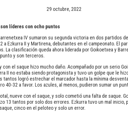
29 octubre, 2022
 son líderes con ocho puntos
a Barrenetxea IV sumaron su segunda victoria en dos partidos 
a Ezkurra II y Martirena, debutantes en el campeonato. El par
os. La clasificación queda ahora liderada por Goikoetxea y Bar
 punto y son terceros.
y con el saque hizo mucho daño. Acompañado por un serio Goi
a II no estaba siendo protagonista y tuvo un golpe que le hizo 
 tantos logró estrechar el marcador hasta la mínima desventaj
laro 40-32 a favor. Los azules, al menos, pudieron sumar un pun
otal, nueve con el saque, y solo cometió una falta de saque. G
izo 13 tantos por solo dos errores. Ezkurra tuvo un mal inicio,
saque, cinco en el peloteo y solo un error.