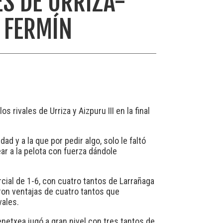
ES DE URRIZA-
N FERMÍN
rivales de Urriza y Aizpuru III en la final
d y a la que por pedir algo, solo le faltó
ar a la pelota con fuerza dándole
rcial de 1-6, con cuatro tantos de Larrañaga
eron ventajas de cuatro tantos que
vales.
enetxea jugó a gran nivel con tres tantos de