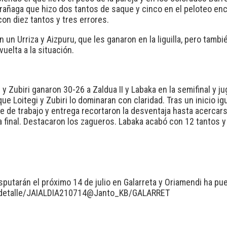
arrañaga que hizo dos tantos de saque y cinco en el peloteo en
on diez tantos y tres errores.
on un Urriza y Aizpuru, que les ganaron en la liguilla, pero ta
vuelta a la situación.
y Zubiri ganaron 30-26 a Zaldua II y Labaka en la semifinal y juga
que Loitegi y Zubiri lo dominaran con claridad. Tras un inicio 
se de trabajo y entrega recortaron la desventaja hasta acercars
a final. Destacaron los zagueros. Labaka acabó con 12 tantos y 
sputarán el próximo 14 de julio en Galarreta y Oriamendi ha pue
s/detalle/JAIALDIA210714@Janto_KB/GALARRET