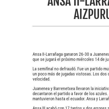
ANSA II-LARR
AIZPURU
Ansa II-Larrañaga ganaron 26-30 a Juanenea-B
que se jugará el próximo miércoles 14 de ju
La semifinal no defraudó. Fue un partido muy
un poco más de jugadas vistosas. Los dos de
velocidad.
Juanenea y Barrenetxea llevaron la iniciativ
decantaron el partido a favor de los azules.
mantuvieron hasta el ecuador. Ansa y Larra
Ansa III acabó con 17 tantos y dos errores s