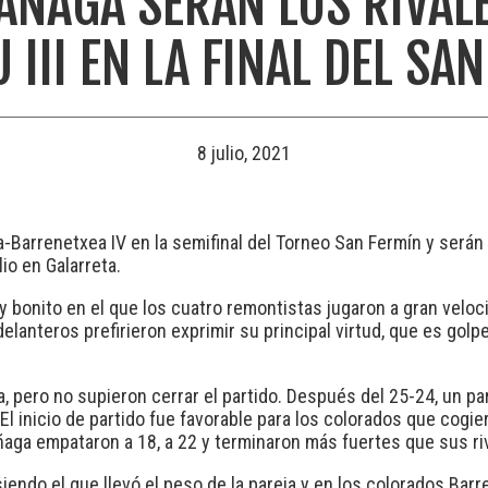
AÑAGA SERÁN LOS RIVAL
 III EN LA FINAL DEL SA
8 julio, 2021
arrenetxea IV en la semifinal del Torneo San Fermín y serán los 
lio en Galarreta.
 bonito en el que los cuatro remontistas jugaron a gran velocida
lanteros prefirieron exprimir su principal virtud, que es golpe
a, pero no supieron cerrar el partido. Después del 25-24, un pa
 El inicio de partido fue favorable para los colorados que cogi
ñaga empataron a 18, a 22 y terminaron más fuertes que sus ri
iendo el que llevó el peso de la pareja y en los colorados Barr