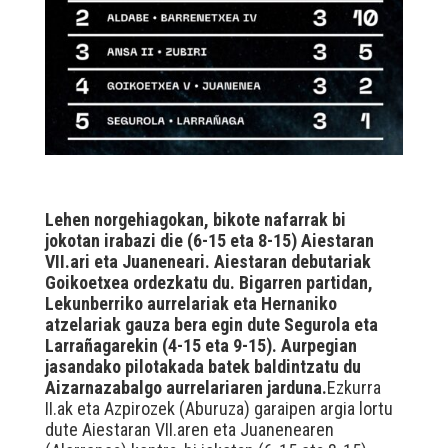
Lehen norgehiagokan, bikote nafarrak bi
jokotan irabazi die (6-15 eta 8-15) Aiestaran
VII.ari eta Juaneneari. Aiestaran debutariak
Goikoetxea ordezkatu du. Bigarren partidan,
Lekunberriko aurrelariak eta Hernaniko
atzelariak gauza bera egin dute Segurola eta
Larrañagarekin (4-15 eta 9-15). Aurpegian
jasandako pilotakada batek baldintzatu du
Aizarnazabalgo aurrelariaren jarduna.
Ezkurra
II.ak eta Azpirozek (Aburuza) garaipen argia lortu
dute Aiestaran VII.aren eta Juanenearen