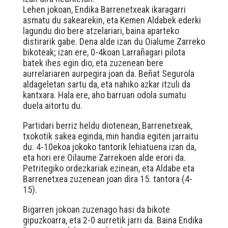
Lehen jokoan, Endika Barrenetxeak ikaragarri
asmatu du sakearekin, eta Kemen Aldabek ederki
lagundu dio bere atzelariari, baina aparteko
distirarik gabe. Dena alde izan du Oialume Zarreko
bikoteak; izan ere, 0-4koan Larrañagari pilota
batek ihes egin dio, eta zuzenean bere
aurrelariaren aurpegira joan da. Beñat Segurola
aldageletan sartu da, eta nahiko azkar itzuli da
kantxara. Hala ere, aho barruan odola sumatu
duela aitortu du.
Partidari berriz heldu diotenean, Barrenetxeak,
txokotik sakea eginda, min handia egiten jarraitu
du. 4-10ekoa jokoko tantorik lehiatuena izan da,
eta hori ere Oilaume Zarrekoen alde erori da.
Petritegiko ordezkariak ezinean, eta Aldabe eta
Barrenetxea zuzenean joan dira 15. tantora (4-
15).
Bigarren jokoan zuzenago hasi da bikote
gipuzkoarra, eta 2-0 aurretik jarri da. Baina Endika