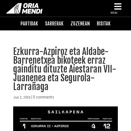
MENU
PARTIDAK
SARRERAK
ZUZENEAN
BISITAK
Ezkurra-Azpiroz eta Aldabe-
Barrenetxea bikoteek erraz
gainditu dituzte Aiestaran VII-
Juanenea eta Segurola-
Larrañaga
|
0 comments
Jun 2, 2026