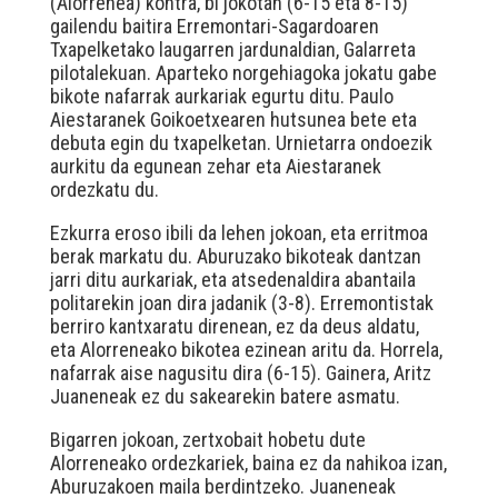
(Alorrenea) kontra, bi jokotan (6-15 eta 8-15)
gailendu baitira Erremontari-Sagardoaren
Txapelketako laugarren jardunaldian, Galarreta
pilotalekuan. Aparteko norgehiagoka jokatu gabe
bikote nafarrak aurkariak egurtu ditu. Paulo
Aiestaranek Goikoetxearen hutsunea bete eta
debuta egin du txapelketan. Urnietarra ondoezik
aurkitu da egunean zehar eta Aiestaranek
ordezkatu du.
Ezkurra eroso ibili da lehen jokoan, eta erritmoa
berak markatu du. Aburuzako bikoteak dantzan
jarri ditu aurkariak, eta atsedenaldira abantaila
politarekin joan dira jadanik (3-8). Erremontistak
berriro kantxaratu direnean, ez da deus aldatu,
eta Alorreneako bikotea ezinean aritu da. Horrela,
nafarrak aise nagusitu dira (6-15). Gainera, Aritz
Juaneneak ez du sakearekin batere asmatu.
Bigarren jokoan, zertxobait hobetu dute
Alorreneako ordezkariek, baina ez da nahikoa izan,
Aburuzakoen maila berdintzeko. Juaneneak