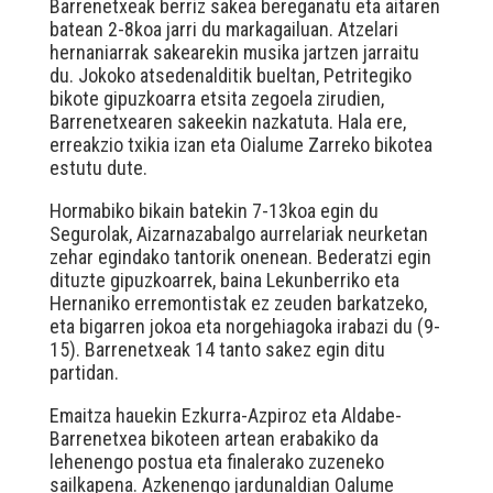
Barrenetxeak berriz sakea bereganatu eta aitaren
batean 2-8koa jarri du markagailuan. Atzelari
hernaniarrak sakearekin musika jartzen jarraitu
du. Jokoko atsedenalditik bueltan, Petritegiko
bikote gipuzkoarra etsita zegoela zirudien,
Barrenetxearen sakeekin nazkatuta. Hala ere,
erreakzio txikia izan eta Oialume Zarreko bikotea
estutu dute.
Hormabiko bikain batekin 7-13koa egin du
Segurolak, Aizarnazabalgo aurrelariak neurketan
zehar egindako tantorik onenean. Bederatzi egin
dituzte gipuzkoarrek, baina Lekunberriko eta
Hernaniko erremontistak ez zeuden barkatzeko,
eta bigarren jokoa eta norgehiagoka irabazi du (9-
15). Barrenetxeak 14 tanto sakez egin ditu
partidan.
Emaitza hauekin Ezkurra-Azpiroz eta Aldabe-
Barrenetxea bikoteen artean erabakiko da
lehenengo postua eta finalerako zuzeneko
sailkapena. Azkenengo jardunaldian Oalume