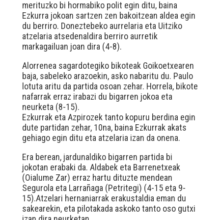
merituzko bi hormabiko polit egin ditu, baina
Ezkurra jokoan sartzen zen bakoitzean aldea egin
du berriro. Doneztebeko aurrelaria eta Uitziko
atzelaria atsedenaldira berriro aurretik
markagailuan joan dira (4-8).
Alorrenea sagardotegiko bikoteak Goikoetxearen
baja, sabeleko arazoekin, asko nabaritu du. Paulo
lotuta aritu da partida osoan zehar. Horrela, bikote
nafarrak erraz irabazi du bigarren jokoa eta
neurketa (8-15).
Ezkurrak eta Azpirozek tanto kopuru berdina egin
dute partidan zehar, 10na, baina Ezkurrak akats
gehiago egin ditu eta atzelaria izan da onena.
Era berean, jardunaldiko bigarren partida bi
jokotan erabaki da. Aldabek eta Barrenetxeak
(Oialume Zar) erraz hartu dituzte mendean
Segurola eta Larrañaga (Petritegi) (4-15 eta 9-
15).Atzelari hernaniarrak erakustaldia eman du
sakearekin, eta pilotakada askoko tanto oso gutxi
izan dira neurketan.