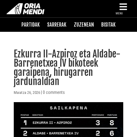
MENU
PARTIDAK
SARRERAK
ZUZENEAN
BISITAK
Ezkurra II-Azpiroz eta Aldabe-
Barrenetxea IV bikoteek
garaipena, hirugarren
jardunaldian
|
0 comments
Maiatza 26, 2026