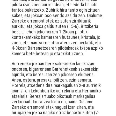
pilota izan zuen aurrealdean, eta ederki baliatu
tantoa bukatzeko. Zubirik hiru tanto egin zituen
sakez, eta jokoan oso sendo azaldu zen. Oialume
Zarreko erremontistek ez zuten zirrikiturik
aurkitu, eta jokoa galdu zuten (15-6). Bitxikeria
bezala, lehen joko horren 1-2koan pilotak
kontrakantxako kameraren hutsunea, kristala, jo
zuen, eta mantso-mantso atera zen bertatik, eta
4-3koan Barrenetxearen pilotakadak txapa azpiko
kamera bete betean jo eta txikitu zuen.
Aurreneko jokoan bere sakearekin lanak izan
ondoren, bigarrenean Barrenetxeak sakearekin
agindu, eta berea izan zen jokoaren ekimena.
Ansa, ostera, presaka ibili zen, ezin asmatu.
Horrela, atsedenaldira markagailuan 2-8 aurretik
joan ziren Lekunberriko aurrelaria eta Hernaniko
atzelaria. Bereziartuako bikoteak markagailua
zertxobait itxuratzea lortu du, baina Oialume
Zarreko erremontistak nagusi izan ziren, eta
hirugarren jokoa nahiko erraz behartu zuten (7-