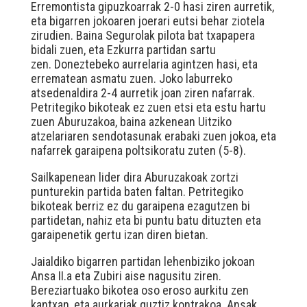
Erremontista gipuzkoarrak 2-0 hasi ziren aurretik,
eta bigarren jokoaren joerari eutsi behar ziotela
zirudien. Baina Segurolak pilota bat txapapera
bidali zuen, eta Ezkurra partidan sartu
zen. Doneztebeko aurrelaria agintzen hasi, eta
errematean asmatu zuen. Joko laburreko
atsedenaldira 2-4 aurretik joan ziren nafarrak.
Petritegiko bikoteak ez zuen etsi eta estu hartu
zuen Aburuzakoa, baina azkenean Uitziko
atzelariaren sendotasunak erabaki zuen jokoa, eta
nafarrek garaipena poltsikoratu zuten (5-8).
Sailkapenean lider dira Aburuzakoak zortzi
punturekin partida baten faltan. Petritegiko
bikoteak berriz ez du garaipena ezagutzen bi
partidetan, nahiz eta bi puntu batu dituzten eta
garaipenetik gertu izan diren bietan.
Jaialdiko bigarren partidan lehenbiziko jokoan
Ansa II.a eta Zubiri aise nagusitu ziren.
Bereziartuako bikotea oso eroso aurkitu zen
kantxan, eta aurkariak guztiz kontrakoa. Ansak