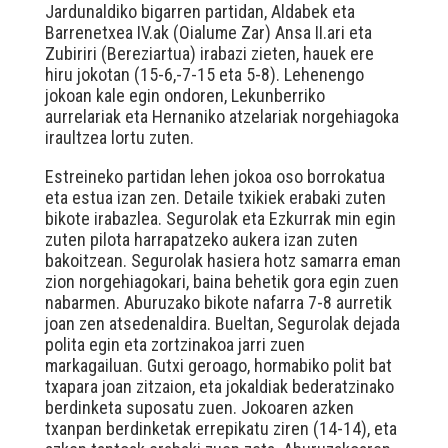
Jardunaldiko bigarren partidan, Aldabek eta
Barrenetxea IV.ak (Oialume Zar) Ansa II.ari eta
Zubiriri (Bereziartua) irabazi zieten, hauek ere
hiru jokotan (15-6,-7-15 eta 5-8). Lehenengo
jokoan kale egin ondoren, Lekunberriko
aurrelariak eta Hernaniko atzelariak norgehiagoka
iraultzea lortu zuten.
Estreineko partidan lehen jokoa oso borrokatua
eta estua izan zen. Detaile txikiek erabaki zuten
bikote irabazlea. Segurolak eta Ezkurrak min egin
zuten pilota harrapatzeko aukera izan zuten
bakoitzean. Segurolak hasiera hotz samarra eman
zion norgehiagokari, baina behetik gora egin zuen
nabarmen. Aburuzako bikote nafarra 7-8 aurretik
joan zen atsedenaldira. Bueltan, Segurolak dejada
polita egin eta zortzinakoa jarri zuen
markagailuan. Gutxi geroago, hormabiko polit bat
txapara joan zitzaion, eta jokaldiak bederatzinako
berdinketa suposatu zuen. Jokoaren azken
txanpan berdinketak errepikatu ziren (14-14), eta