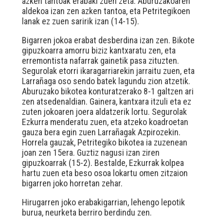
azken tantoak erabaki zuen zeta. Aburuzakoaren
aldekoa izan zen azken tantoa, eta Petritegikoen
lanak ez zuen saririk izan (14-15).
Bigarren jokoa erabat desberdina izan zen. Bikote
gipuzkoarra amorru biziz kantxaratu zen, eta
erremontista nafarrak gainetik pasa zituzten.
Segurolak etorri ikaragarriarekin jarraitu zuen, eta
Larrañaga oso sendo batek lagundu zion atzetik.
Aburuzako bikotea konturatzerako 8-1 galtzen ari
zen atsedenaldian. Gainera, kantxara itzuli eta ez
zuten jokoaren joera aldatzerik lortu. Segurolak
Ezkurra menderatu zuen, eta atzeko koadroetan
gauza bera egin zuen Larrañagak Azpirozekin.
Horrela gauzak, Petritegiko bikotea ia zuzenean
joan zen 15era. Guztiz nagusi izan ziren
gipuzkoarrak (15-2). Bestalde, Ezkurrak kolpea
hartu zuen eta beso osoa lokartu omen zitzaion
bigarren joko horretan zehar.
Hirugarren joko erabakigarrian, lehengo lepotik
burua, neurketa berriro berdindu zen.