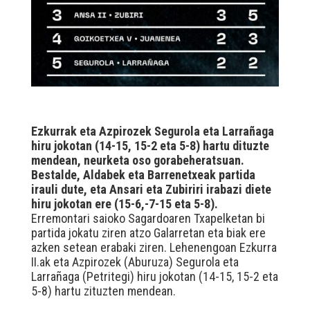
Ezkurrak eta Azpirozek Segurola eta Larrañaga
hiru jokotan (14-15, 15-2 eta 5-8) hartu dituzte
mendean, neurketa oso gorabeheratsuan.
Bestalde, Aldabek eta Barrenetxeak partida
irauli dute, eta Ansari eta Zubiriri irabazi diete
hiru jokotan ere (15-6,-7-15 eta 5-8).
Erremontari saioko Sagardoaren Txapelketan bi
partida jokatu ziren atzo Galarretan eta biak ere
azken setean erabaki ziren. Lehenengoan Ezkurra
II.ak eta Azpirozek (Aburuza) Segurola eta
Larrañaga (Petritegi) hiru jokotan (14-15, 15-2 eta
5-8) hartu zituzten mendean.