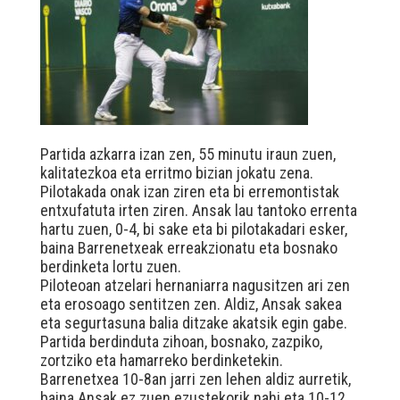
Partida azkarra izan zen, 55 minutu iraun zuen,
kalitatezkoa eta erritmo bizian jokatu zena.
Pilotakada onak izan ziren eta bi erremontistak
entxufatuta irten ziren. Ansak lau tantoko errenta
hartu zuen, 0-4, bi sake eta bi pilotakadari esker,
baina Barrenetxeak erreakzionatu eta bosnako
berdinketa lortu zuen.
Piloteoan atzelari hernaniarra nagusitzen ari zen
eta erosoago sentitzen zen. Aldiz, Ansak sakea
eta segurtasuna balia ditzake akatsik egin gabe.
Partida berdinduta zihoan, bosnako, zazpiko,
zortziko eta hamarreko berdinketekin.
Barrenetxea 10-8an jarri zen lehen aldiz aurretik,
baina Ansak ez zuen ezustekorik nahi eta 10-12