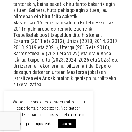
tantorekin, baina saketik hiru tanto bakarrik egin
zituen. Gainera, huts gehiago egin zituen, lau
piloteoan eta hiru falta saketik.
Mastersak 16. edizioa osatu da Koteto Ezkurrak
2011n palmaresa estreinatu zuenetik.
Txapelketak bost txapeldun ditu historian:
Ezkurra (2011 eta 2012), Urriza (2013, 2014, 2017,
2018, 2019 eta 2021), Uterga (2015 eta 2016),
Barrenetxea IV (2020 eta 2022) eta orain Ansa II
.ak lau txapel ditu (2023, 2024, 2025 eta 2025) eta
Urrizaren errekorrera hurbiltzen ari da. Espero
dezagun datorren urtean Mastersa jokatzen
jarraitzea eta Ansak oraindik gehiago hurbiltzeko
aukera izatea.
Webgune honek cookieak erabiltzen ditu
WPML
esperientzia hobetzeko. Nabigatzen
jarraitzen baduzu, ados zaudela ulertuko
EUS
CAST
dugu
Ajusteak
Onartu