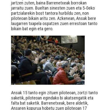
jartzen zuten, baina Barrenetxeak borrokan
jarraitu zuen. Bueltan sinesten zuen eta 5-0eko
partzialarekin bost tantora hurbildu zen, non
piloteoan bikain aritu zen. Azkenean, Ansak bere
laugarren txapela ospatzen zuen errestoan tanto
bikain bat egin eta gero.
Ansak 15 tanto egin zituen piloteoan, zortzi tanto
saketik, piloteoan egindako bi akatsengatik eta
falta bat saketik. Barrenetxeak, bere aldetik,
Ansaren kopurua hobetu zuen piloteoan 17