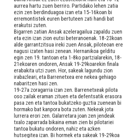
aurrea hartu zuen berriro. Partidako lehen zatia
ezin zen berdinduagoa izan eta 15-16koan bi
erremontistek euren bertuteen zati handi bat
erakutsi zuten.
Bigarren zatian Ansak azeleragailua zapaldu zuen
eta ezin izan zion eutsi beteranoenak. 18-23koan
alde garrantzitsua ireki zuen Ansak, piloteoan ere
nagusi izaten hasi zenean. Hernanikoa gelditu
egin zen 19. tantoan eta 1-8ko partzialarekin, 18-
21ekoaren ondoren, Ansak 19-29koarekin finala
erabakita utzi zuen. Hor, sakeak lagundu zion
irabazleari, eta Barrenetxea ere nekea gehiago
nabaritzen hasi zen.
19-27a zoragarria izan zen. Barrenetxeak pilota
oso zailak eraman zituen eta defentsatik erasora
pasa zen eta tantoa bukatzeko guztia zuenean bi
hormako bat kanpora bota zuten. Nekeak jota
lurrera erori zen. Galarretara joan zen jendeak
txalo zaparrada bikaina eman zien bi pilotariei
tantoa bukatu ondoren, nahiz eta azken
hutsegitea izan. Bi hormek eta sakeak 19-29koa