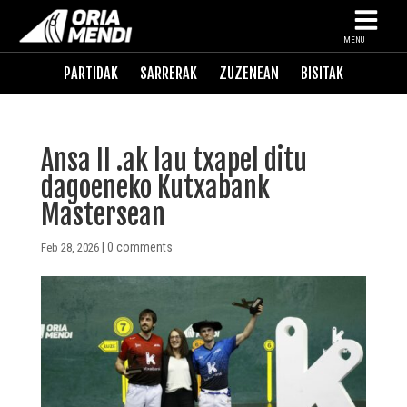
MENU
PARTIDAK
SARRERAK
ZUZENEAN
BISITAK
Ansa II .ak lau txapel ditu
dagoeneko Kutxabank
Mastersean
|
0 comments
Feb 28, 2026