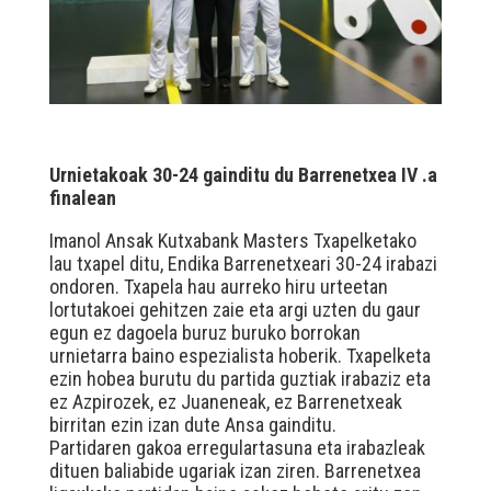
Urnietakoak 30-24 gainditu du Barrenetxea IV .a
finalean
Imanol Ansak Kutxabank Masters Txapelketako
lau txapel ditu, Endika Barrenetxeari 30-24 irabazi
ondoren. Txapela hau aurreko hiru urteetan
lortutakoei gehitzen zaie eta argi uzten du gaur
egun ez dagoela buruz buruko borrokan
urnietarra baino espezialista hoberik. Txapelketa
ezin hobea burutu du partida guztiak irabaziz eta
ez Azpirozek, ez Juaneneak, ez Barrenetxeak
birritan ezin izan dute Ansa gainditu.
Partidaren gakoa erregulartasuna eta irabazleak
dituen baliabide ugariak izan ziren. Barrenetxea