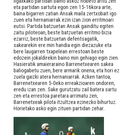
ligaxkako partidan baino askoz hobeto aritu zen
eta partidan sartuta egon zen 15-16kora arte,
baina bigarren zatian Ansak maila zertxobait igo
zuen eta hernaniarrak ezin izan zion erritmoari
eutsi. Partida batzuetan Ansak gainditu egiten
zaitu piloteoan, beste batzuetan erritmo bizia
ezarriz, beste batzuetan defentsagatik,
sakearekin ere min handia egin diezazuke eta
bere laugarren txapelean errestoan beste
edozein jokaldirekin baino min gehiago egin zien.
Hasieratik amaieraraino Barrenetxearen sakea
baliogabetu zuen, bere armarik onena, eta hori ez
zuela gaizki atera hernaniarrak. Azken tantoa,
Barrenetxearen 5-0eko erreakzioaren ondoren,
eredu izan zen. Sake gurutzatu zail batera sartu
zen eta errestoa paretara arrimatu zen,
Barrenetxeak pilota itzultzea ezinezko bihurtuz.
Horietako asko egin zituen partidan zehar.