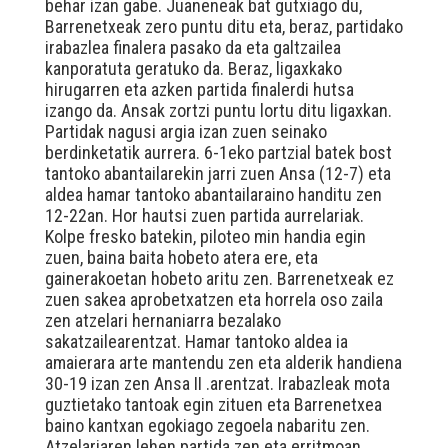
behar izan gabe. Juaneneak bat gutxiago du,
Barrenetxeak zero puntu ditu eta, beraz, partidako
irabazlea finalera pasako da eta galtzailea
kanporatuta geratuko da. Beraz, ligaxkako
hirugarren eta azken partida finalerdi hutsa
izango da. Ansak zortzi puntu lortu ditu ligaxkan.
Partidak nagusi argia izan zuen seinako
berdinketatik aurrera. 6-1eko partzial batek bost
tantoko abantailarekin jarri zuen Ansa (12-7) eta
aldea hamar tantoko abantailaraino handitu zen
12-22an. Hor hautsi zuen partida aurrelariak.
Kolpe fresko batekin, piloteo min handia egin
zuen, baina baita hobeto atera ere, eta
gainerakoetan hobeto aritu zen. Barrenetxeak ez
zuen sakea aprobetxatzen eta horrela oso zaila
zen atzelari hernaniarra bezalako
sakatzailearentzat. Hamar tantoko aldea ia
amaierara arte mantendu zen eta alderik handiena
30-19 izan zen Ansa II .arentzat. Irabazleak mota
guztietako tantoak egin zituen eta Barrenetxea
baino kantxan egokiago zegoela nabaritu zen.
Atzelariaren lehen partida zen eta erritmoan