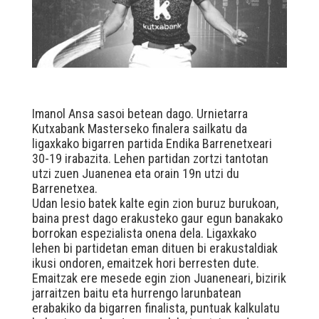
Imanol Ansa sasoi betean dago. Urnietarra
Kutxabank Masterseko finalera sailkatu da
ligaxkako bigarren partida Endika Barrenetxeari
30-19 irabazita. Lehen partidan zortzi tantotan
utzi zuen Juanenea eta orain 19n utzi du
Barrenetxea.
Udan lesio batek kalte egin zion buruz burukoan,
baina prest dago erakusteko gaur egun banakako
borrokan espezialista onena dela. Ligaxkako
lehen bi partidetan eman dituen bi erakustaldiak
ikusi ondoren, emaitzek hori berresten dute.
Emaitzak ere mesede egin zion Juaneneari, bizirik
jarraitzen baitu eta hurrengo larunbatean
erabakiko da bigarren finalista, puntuak kalkulatu