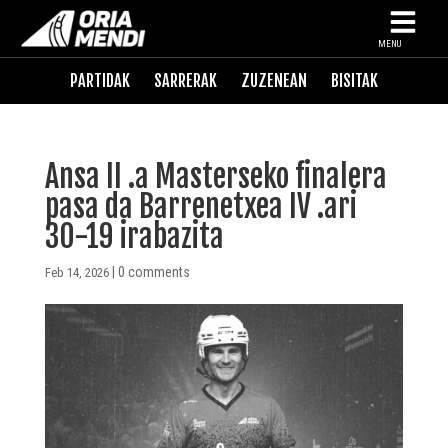
MENU
PARTIDAK
SARRERAK
ZUZENEAN
BISITAK
Ansa II .a Masterseko finalera
pasa da Barrenetxea IV .ari
30-19 irabazita
|
0 comments
Feb 14, 2026