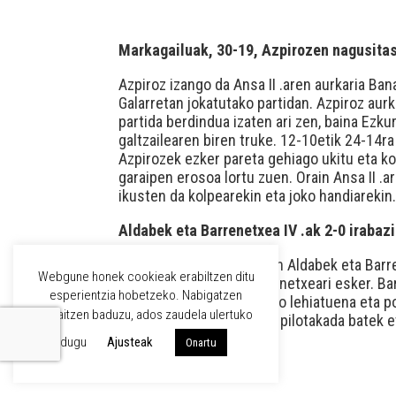
Markagailuak, 30-19, Azpirozen nagusita
Azpiroz izango da Ansa II .aren aurkaria Ban
Galarretan jokatutako partidan. Azpiroz aurk
partida berdindua izaten ari zen, baina Ezku
galtzailearen biren truke. 12-10etik 24-14ra
Azpirozek ezker pareta gehiago ukitu eta ko
garaipen erosoa lortu zuen. Orain Ansa II .a
ikusten da kolpearekin eta joko handiarekin
Aldabek eta Barrenetxea IV .ak 2-0 irabazi
Binakako partida nagusian Aldabek eta Barren
Webgune honek cookieak erabiltzen ditu
ibilaldi bat izan zen, Barrenetxeari esker. 
esperientzia hobetzeko. Nabigatzen
Bigarren seta jaialdi osoko lehiatuena eta p
jarraitzen baduzu, ados zaudela ulertuko
ondoren, Barrenetxearen pilotakada batek e
dugu
Ajusteak
Onartu