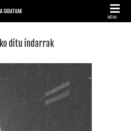
TA GIDATUAK
MENU
uko ditu indarrak