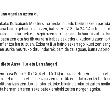
suna agerian uzten du
akako Kutxabank Masters Torneoko hil edo biziko azken partidan.
aria baino gehiago izan zen, batez ere 7-8 eta 24-14 artean, no
rraren lau hutsek eta Azpirozen sakeak partida hautsi zuten. Ir
 pasa zen eta hortik aurrera irabazleak ederki kudeatu zuen lor
nfiantza hartu zuen. Ezkurra II .a baino azkarrago ikusi zen za
ren aurka neurtuko ditu indarrak, partida zailagoan, baina Azp
.
 diete Ansa II .a eta Larrañagari
etxea IV .ak 2-0 (15-4 eta 15-14) irabazi zieten Ansa II .ari e
Barrenetxea jaun eta jabe izan zen saketik egindako zortzi tant
olitena izan zen. Lau pilotariek joko bikaina erakutsi zuten ma
ta hernaniarraren sake batek erabaki zuten norgehiagoka.