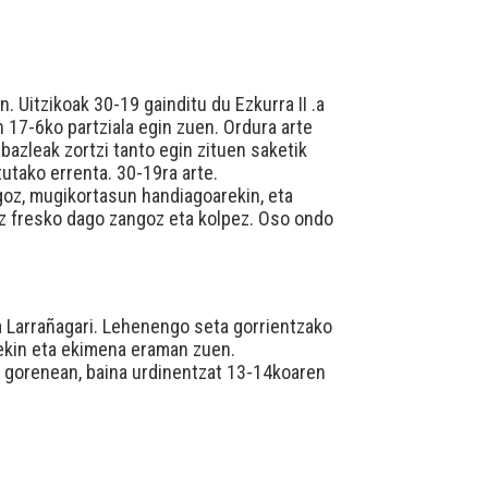
 Uitzikoak 30-19 gainditu du Ezkurra II .a
n 17-6ko partziala egin zuen. Ordura arte
abazleak zortzi tanto egin zituen saketik
tutako errenta. 30-19ra arte.
ngoz, mugikortasun handiagoarekin, eta
iroz fresko dago zangoz eta kolpez. Oso ondo
ta Larrañagari. Lehenengo seta gorrientzako
orekin eta ekimena eraman zuen.
ila gorenean, baina urdinentzat 13-14koaren