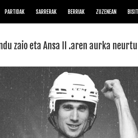
PARTIDAK
SARRERAK
BERRIAK
ZUZENEAN
BISI
lendu zaio eta Ansa II .aren aurka neurt