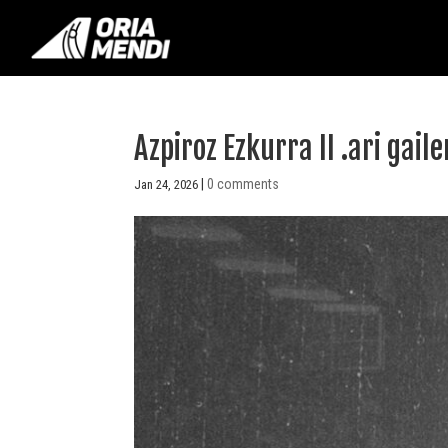
Azpiroz Ezkurra II .ari gai
|
0 comments
Jan 24, 2026