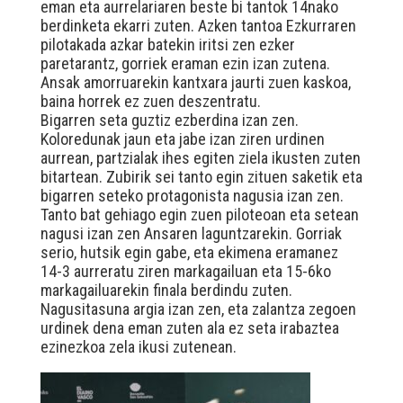
eman eta aurrelariaren beste bi tantok 14nako
berdinketa ekarri zuten. Azken tantoa Ezkurraren
pilotakada azkar batekin iritsi zen ezker
paretarantz, gorriek eraman ezin izan zutena.
Ansak amorruarekin kantxara jaurti zuen kaskoa,
baina horrek ez zuen deszentratu.
Bigarren seta guztiz ezberdina izan zen.
Koloredunak jaun eta jabe izan ziren urdinen
aurrean, partzialak ihes egiten ziela ikusten zuten
bitartean. Zubirik sei tanto egin zituen saketik eta
bigarren seteko protagonista nagusia izan zen.
Tanto bat gehiago egin zuen piloteoan eta setean
nagusi izan zen Ansaren laguntzarekin. Gorriak
serio, hutsik egin gabe, eta ekimena eramanez
14-3 aurreratu ziren markagailuan eta 15-6ko
markagailuarekin finala berdindu zuten.
Nagusitasuna argia izan zen, eta zalantza zegoen
urdinek dena eman zuten ala ez seta irabaztea
ezinezkoa zela ikusi zutenean.