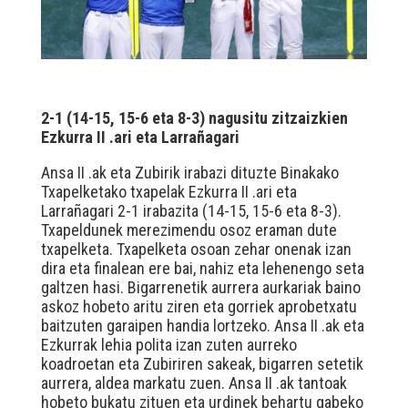
2-1 (14-15, 15-6 eta 8-3) nagusitu zitzaizkien
Ezkurra II .ari eta Larrañagari
Ansa II .ak eta Zubirik irabazi dituzte Binakako
Txapelketako txapelak Ezkurra II .ari eta
Larrañagari 2-1 irabazita (14-15, 15-6 eta 8-3).
Txapeldunek merezimendu osoz eraman dute
txapelketa. Txapelketa osoan zehar onenak izan
dira eta finalean ere bai, nahiz eta lehenengo seta
galtzen hasi. Bigarrenetik aurrera aurkariak baino
askoz hobeto aritu ziren eta gorriek aprobetxatu
baitzuten garaipen handia lortzeko. Ansa II .ak eta
Ezkurrak lehia polita izan zuten aurreko
koadroetan eta Zubiriren sakeak, bigarren setetik
aurrera, aldea markatu zuen. Ansa II .ak tantoak
hobeto bukatu zituen eta urdinek behartu gabeko