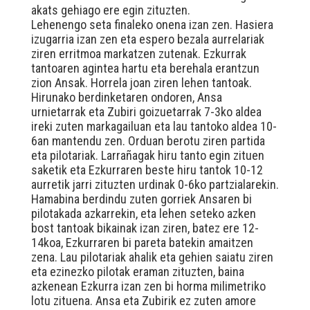
akats gehiago ere egin zituzten.
Lehenengo seta finaleko onena izan zen. Hasiera
izugarria izan zen eta espero bezala aurrelariak
ziren erritmoa markatzen zutenak. Ezkurrak
tantoaren agintea hartu eta berehala erantzun
zion Ansak. Horrela joan ziren lehen tantoak.
Hirunako berdinketaren ondoren, Ansa
urnietarrak eta Zubiri goizuetarrak 7-3ko aldea
ireki zuten markagailuan eta lau tantoko aldea 10-
6an mantendu zen. Orduan berotu ziren partida
eta pilotariak. Larrañagak hiru tanto egin zituen
saketik eta Ezkurraren beste hiru tantok 10-12
aurretik jarri zituzten urdinak 0-6ko partzialarekin.
Hamabina berdindu zuten gorriek Ansaren bi
pilotakada azkarrekin, eta lehen seteko azken
bost tantoak bikainak izan ziren, batez ere 12-
14koa, Ezkurraren bi pareta batekin amaitzen
zena. Lau pilotariak ahalik eta gehien saiatu ziren
eta ezinezko pilotak eraman zituzten, baina
azkenean Ezkurra izan zen bi horma milimetriko
lotu zituena. Ansa eta Zubirik ez zuten amore