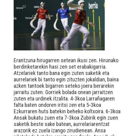
Erantzuna hirugarren setean ikusi zen. Hirunako
berdinketarekin hasi zen set erabakigarria.
Atzelariek tanto bana egin zuten saketik eta
aurrelariek bi tanto egin zituzten jokaldian, baina
azken tantoek bigarren seteko joera berarekin
jarraitu zuten. Gorriek bolada onean jarraitzen
zuten eta urdinek itzalita. 4-3koa Larrañagaren
falta baten ondoren iritsi zen eta 5-3koa
Ezkurraren huts batekin beheko koltxoira. 6-3koa
Ansak bukatu zuen eta 7-3koa Zubirik egin zuen
saketik beste sake batean, aurrelariarentzat
arazorik ez zuela izango zirudienean. Ansa