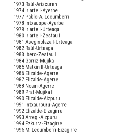
1973 Raúl-Arizcuren
1974 Iriarte I-Ayerbe
1977 Pablo-A. Lecumberri
1978 Intxauspe-Ayerbe
1979 Iriarte I-Urteaga
1980 Iriarte I-Zestau I
1981 Aseginolaza I-Urteaga
1982 Raúl-Urteaga
1983 Ibero-Zestau I
1984 Gorriz-Mujika
1985 Matxin II-Urteaga
1986 Elizalde-Agerre
1987 Elizalde-Agerre
1988 Noain-Agerre
1989 Prat-Mujika II
1990 Elizalde-Aizpuru
1991 Intxaurburu-Agerre
1992 Elizalde-Eizagirre
1993 Arregi-Aizpuru
1994 Ezkurra-Eizagirre
1995 M. Lecumberri-Eizagirre