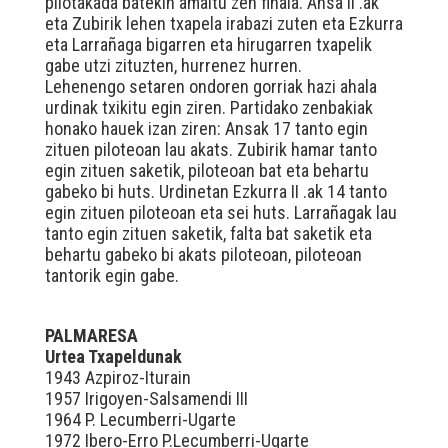
pilotakada batekin amaitu zen finala. Ansa II .ak
eta Zubirik lehen txapela irabazi zuten eta Ezkurra
eta Larrañaga bigarren eta hirugarren txapelik
gabe utzi zituzten, hurrenez hurren.
Lehenengo setaren ondoren gorriak hazi ahala
urdinak txikitu egin ziren. Partidako zenbakiak
honako hauek izan ziren: Ansak 17 tanto egin
zituen piloteoan lau akats. Zubirik hamar tanto
egin zituen saketik, piloteoan bat eta behartu
gabeko bi huts. Urdinetan Ezkurra II .ak 14 tanto
egin zituen piloteoan eta sei huts. Larrañagak lau
tanto egin zituen saketik, falta bat saketik eta
behartu gabeko bi akats piloteoan, piloteoan
tantorik egin gabe.
PALMARESA
Urtea Txapeldunak
1943 Azpiroz-Iturain
1957 Irigoyen-Salsamendi III
1964 P. Lecumberri-Ugarte
1972 Ibero-Erro P.Lecumberri-Ugarte