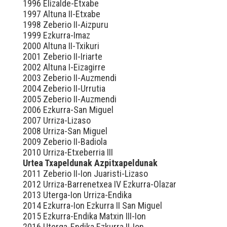
1996 Elizalde-Etxabe
1997 Altuna II-Etxabe
1998 Zeberio II-Aizpuru
1999 Ezkurra-Imaz
2000 Altuna II-Txikuri
2001 Zeberio II-Iriarte
2002 Altuna I-Eizagirre
2003 Zeberio II-Auzmendi
2004 Zeberio II-Urrutia
2005 Zeberio II-Auzmendi
2006 Ezkurra-San Miguel
2007 Urriza-Lizaso
2008 Urriza-San Miguel
2009 Zeberio II-Badiola
2010 Urriza-Etxeberria III
Urtea Txapeldunak Azpitxapeldunak
2011 Zeberio II-Ion Juaristi-Lizaso
2012 Urriza-Barrenetxea IV Ezkurra-Olazar
2013 Uterga-Ion Urriza-Endika
2014 Ezkurra-Ion Ezkurra II San Miguel
2015 Ezkurra-Endika Matxin III-Ion
2016 Uterga-Endika Ezkurra II-Ion