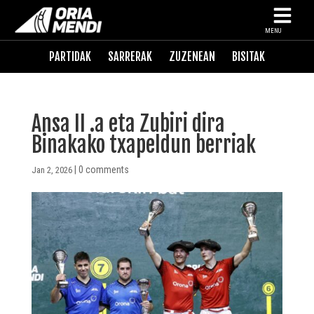
MENU
PARTIDAK
SARRERAK
ZUZENEAN
BISITAK
Ansa II .a eta Zubiri dira
Binakako txapeldun berriak
|
0 comments
Jan 2, 2026