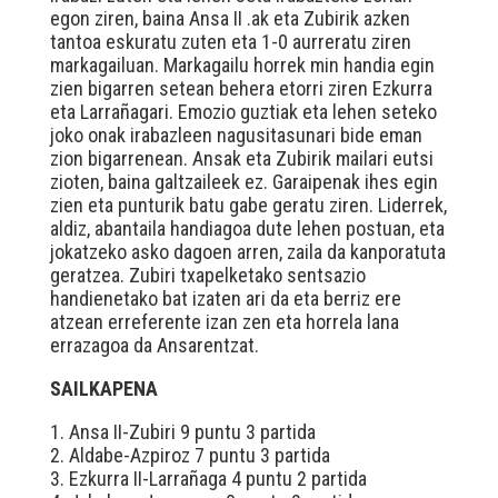
egon ziren, baina Ansa II .ak eta Zubirik azken
tantoa eskuratu zuten eta 1-0 aurreratu ziren
markagailuan. Markagailu horrek min handia egin
zien bigarren setean behera etorri ziren Ezkurra
eta Larrañagari. Emozio guztiak eta lehen seteko
joko onak irabazleen nagusitasunari bide eman
zion bigarrenean. Ansak eta Zubirik mailari eutsi
zioten, baina galtzaileek ez. Garaipenak ihes egin
zien eta punturik batu gabe geratu ziren. Liderrek,
aldiz, abantaila handiagoa dute lehen postuan, eta
jokatzeko asko dagoen arren, zaila da kanporatuta
geratzea. Zubiri txapelketako sentsazio
handienetako bat izaten ari da eta berriz ere
atzean erreferente izan zen eta horrela lana
errazagoa da Ansarentzat.
SAILKAPENA
1. Ansa II-Zubiri 9 puntu 3 partida
2. Aldabe-Azpiroz 7 puntu 3 partida
3. Ezkurra II-Larrañaga 4 puntu 2 partida