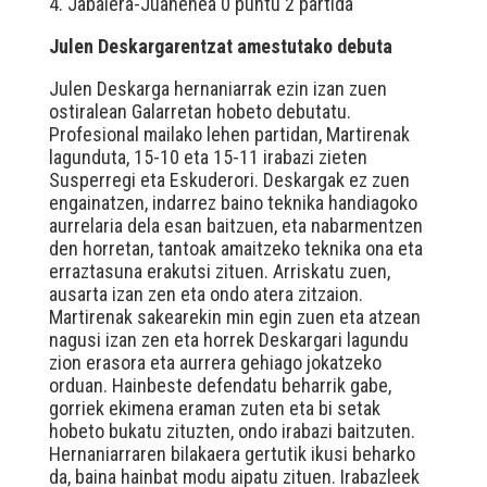
4. Jabalera-Juanenea 0 puntu 2 partida
Julen Deskargarentzat amestutako debuta
Julen Deskarga hernaniarrak ezin izan zuen
ostiralean Galarretan hobeto debutatu.
Profesional mailako lehen partidan, Martirenak
lagunduta, 15-10 eta 15-11 irabazi zieten
Susperregi eta Eskuderori. Deskargak ez zuen
engainatzen, indarrez baino teknika handiagoko
aurrelaria dela esan baitzuen, eta nabarmentzen
den horretan, tantoak amaitzeko teknika ona eta
erraztasuna erakutsi zituen. Arriskatu zuen,
ausarta izan zen eta ondo atera zitzaion.
Martirenak sakearekin min egin zuen eta atzean
nagusi izan zen eta horrek Deskargari lagundu
zion erasora eta aurrera gehiago jokatzeko
orduan. Hainbeste defendatu beharrik gabe,
gorriek ekimena eraman zuten eta bi setak
hobeto bukatu zituzten, ondo irabazi baitzuten.
Hernaniarraren bilakaera gertutik ikusi beharko
da, baina hainbat modu aipatu zituen. Irabazleek