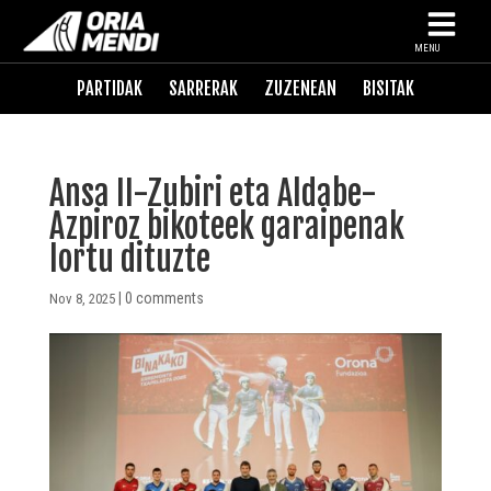
MENU
PARTIDAK
SARRERAK
ZUZENEAN
BISITAK
Ansa II-Zubiri eta Aldabe-
Azpiroz bikoteek garaipenak
lortu dituzte
|
0 comments
Nov 8, 2025