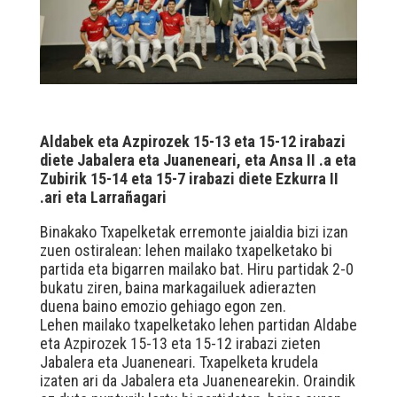
Aldabek eta Azpirozek 15-13 eta 15-12 irabazi
diete Jabalera eta Juaneneari, eta Ansa II .a eta
Zubirik 15-14 eta 15-7 irabazi diete Ezkurra II
.ari eta Larrañagari
Binakako Txapelketak erremonte jaialdia bizi izan
zuen ostiralean: lehen mailako txapelketako bi
partida eta bigarren mailako bat. Hiru partidak 2-0
bukatu ziren, baina markagailuek adierazten
duena baino emozio gehiago egon zen.
Lehen mailako txapelketako lehen partidan Aldabe
eta Azpirozek 15-13 eta 15-12 irabazi zieten
Jabalera eta Juaneneari. Txapelketa krudela
izaten ari da Jabalera eta Juanenearekin. Oraindik