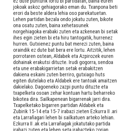
ez dute punturik lortu bi partidatan, baina euren
jokoak askoz gehiagorako eman du. Txanpona beti
erori da beste aldera lehia oso parekatuetan.
Lehen partidan bezala ondo jokatu zuten, bikote
ona osatu zuten, baina xehetasunek
norgehiagoka erabaki zuten eta azkenean bi setak
ihes egin zieten bi eta hiru tantogatik, hurrenez
hurren. Gutxienez puntu bat merezi zuten, baina
oraindik ez dute bat bera ere lortu. Aitzitik, lehen
porrotaren ostean, Aldabek eta Azpirozek euren
dohainak erakutsi dituzte. Irudi gogorra, sendoa
eta une erabakigarrietan setak erabakitzen
dakiena eskaini zuten berriro, gutxiago huts
egiten dutelako eta Aldabek ere tantoak amaitzen
dakielako. Dagoeneko zazpi puntu dituzte eta
txapelketa osoan zehar kontuan hartu beharreko
bikotea dira. Sailkapenean bigarrenak jarri dira.
Txapelketako bigarren partidan Aldabek eta
Zubirik 15-14 eta 15-7 irabazi zieten Ezkurra II .ari
eta Larrañagari lehen bi sailkatuen arteko lehian.
Ezkurra II .ak eta Larrañagak jokatutako partida
irabazi zuten eta lehen seta irabazteko zorian