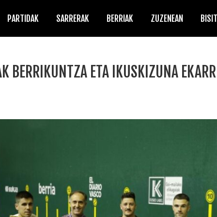
PARTIDAK
SARRERAK
BERRIAK
ZUZENEAN
BISI
AK BERRIKUNTZA ETA IKUSKIZUNA EKARR