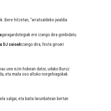
. Bere hitzetan, “arratsaldeko jaialdia
a
garagardotegiak ere izango dira gonbidatu.
ra DJ saioak
izango dira, festa giroari
 hau une ezin hobean dator, udako Buruz
da, eta maila oso altuko norgehiagokak
a salgai, eta baita larunbatean bertan