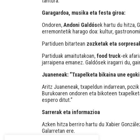
tantura.
Garagardoa, musika eta festa giroa:
Ondoren,
Andoni Galdós
ek hartu du hitza, 
erremontetik harago doa: kultur, gastronomi
Partiduen bitartean
zozketak eta sorpresa
Partiduak amaitutakoan,
food truck
-ek afar
jarraipena emanez. Galdósek iragarri du, gai
Juaneneak: “Txapelketa bikaina une egok
Aritz Juaneneak, txapeldun indarrean, pozi
Burukoaren ondoren eta bikoteen txapelketar
espero ditut.”
Sarrerak eta informazioa
Azken hitza berriro hartu du Xabier Gonzále
Galarretan ere.