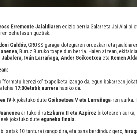
ross Erremonte Jaialdiaren
edizio berria Galarreta Jai Alai pil
aren xehetasun guztiak.
doni Galdós
, GROSS garagardotegiaren ordezkari eta jaialdiar
uanenea
, Buruz Buruko txapeldun berria. Haien atzean, ekitald
 Jabalera, Iván Larrañaga, Ander Goikoetxea
eta
Kemen Ald
ean:
u “formatu bereziko” txapelketa izango da, egun bakarrean joka
a lehia
17:00etatik aurrera
hasiko da.
ea IV
-k jokatuko dute
Goikoetxea V eta Larrañaga
-ren aurka.
Juanenea
arituko dira
Ezkurra II eta Azpiroz
bikotearen aurka, 
zleek jokatuko dute
eguneko finala
.
 bi setak 10 tantura izango dira, eta bana berdinduz gero,
hirug