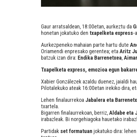
Gaur arratsaldean, 18:00etan, aurkeztu da
G
honetan jokatuko den
txapelketa express
-
Aurkezpeneko mahaian parte hartu dute
An
Oriamendi enpresako gerentea; eta
Aritz J
batzuk izan dira:
Endika Barrenetxea
,
Aimar
Txapelketa express, emozioa egun bakarr
Xabier Gonzálezek azaldu duenez, jaialdi ha
Pilotalekuko ateak 16:00etan irekiko dira, et
Lehen finalaurrekoa
Jabalera eta Barrenetx
txartela.
Bigarren finalaurrekoan, berriz,
Aldabe eta 
irabazleak. Bi norgehiagoka hauetako iraba
Partidak
set formatuan
jokatuko dira: lehen