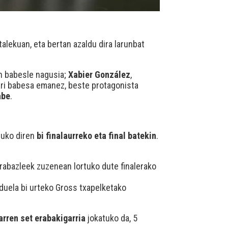
otalekuan, eta bertan azaldu dira larunbat
en babesle nagusia;
Xabier González
,
iari babesa emanez, beste protagonista
abe
.
tuko diren
bi finalaurreko eta final batekin
.
 Irabazleek zuzenean lortuko dute finalerako
duela bi urteko Gross txapelketako
arren set erabakigarria
jokatuko da, 5