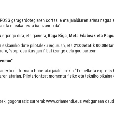
GROSS garagardotegiaren sortzaile eta jaialdiaren arima nagusiak
a eta musika festa bat izango da”.
k
egongo dira, eta gainera,
Baga Biga, Meta Edabeak eta Pago
ia eskainiko dute pilotaleku inguruan, eta
21:00etatik 00:00eta
nera, “sorpresa ikusgarri” bat izango dela gau partean.
ienean”
k agertu da formatu honetako jaialdiarekin:“Txapelketa express
en atarian. Pilotariontzat momentu fisiko eta tekniko bikaina 
zek, gogoraraziz sarrerak
www.oriamendi.eus
webgunean daudel