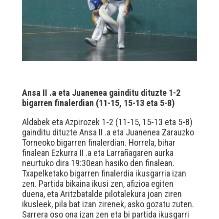
Ansa II .a eta Juanenea gainditu dituzte 1-2
bigarren finalerdian (11-15, 15-13 eta 5-8)
Aldabek eta Azpirozek 1-2 (11-15, 15-13 eta 5-8)
gainditu dituzte Ansa II .a eta Juanenea Zarauzko
Torneoko bigarren finalerdian. Horrela, bihar
finalean Ezkurra II .a eta Larrañagaren aurka
neurtuko dira 19:30ean hasiko den finalean.
Txapelketako bigarren finalerdia ikusgarria izan
zen. Partida bikaina ikusi zen, afizioa egiten
duena, eta Aritzbatalde pilotalekura joan ziren
ikusleek, pila bat izan zirenek, asko gozatu zuten.
Sarrera oso ona izan zen eta bi partida ikusgarri