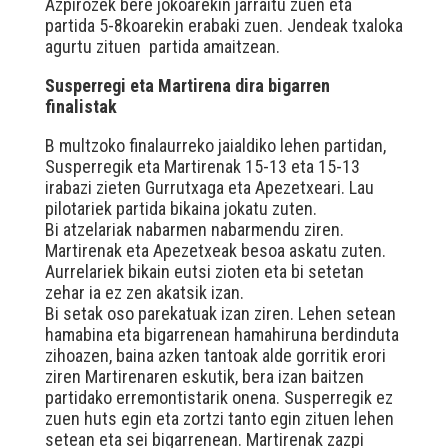
Azpirozek bere jokoarekin jarraitu zuen eta
partida 5-8koarekin erabaki zuen. Jendeak txaloka
agurtu zituen partida amaitzean.
Susperregi eta Martirena dira bigarren
finalistak
B multzoko finalaurreko jaialdiko lehen partidan,
Susperregik eta Martirenak 15-13 eta 15-13
irabazi zieten Gurrutxaga eta Apezetxeari. Lau
pilotariek partida bikaina jokatu zuten.
Bi atzelariak nabarmen nabarmendu ziren.
Martirenak eta Apezetxeak besoa askatu zuten.
Aurrelariek bikain eutsi zioten eta bi setetan
zehar ia ez zen akatsik izan.
Bi setak oso parekatuak izan ziren. Lehen setean
hamabina eta bigarrenean hamahiruna berdinduta
zihoazen, baina azken tantoak alde gorritik erori
ziren Martirenaren eskutik, bera izan baitzen
partidako erremontistarik onena. Susperregik ez
zuen huts egin eta zortzi tanto egin zituen lehen
setean eta sei bigarrenean. Martirenak zazpi