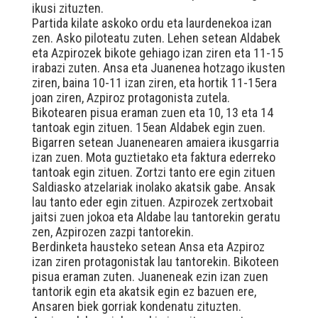
ikusi zituzten.
Partida kilate askoko ordu eta laurdenekoa izan
zen. Asko piloteatu zuten. Lehen setean Aldabek
eta Azpirozek bikote gehiago izan ziren eta 11-15
irabazi zuten. Ansa eta Juanenea hotzago ikusten
ziren, baina 10-11 izan ziren, eta hortik 11-15era
joan ziren, Azpiroz protagonista zutela.
Bikotearen pisua eraman zuen eta 10, 13 eta 14
tantoak egin zituen. 15ean Aldabek egin zuen.
Bigarren setean Juanenearen amaiera ikusgarria
izan zuen. Mota guztietako eta faktura ederreko
tantoak egin zituen. Zortzi tanto ere egin zituen
Saldiasko atzelariak inolako akatsik gabe. Ansak
lau tanto eder egin zituen. Azpirozek zertxobait
jaitsi zuen jokoa eta Aldabe lau tantorekin geratu
zen, Azpirozen zazpi tantorekin.
Berdinketa hausteko setean Ansa eta Azpiroz
izan ziren protagonistak lau tantorekin. Bikoteen
pisua eraman zuten. Juaneneak ezin izan zuen
tantorik egin eta akatsik egin ez bazuen ere,
Ansaren biek gorriak kondenatu zituzten.