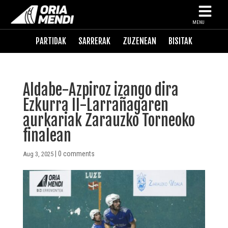
MENU
PARTIDAK
SARRERAK
ZUZENEAN
BISITAK
Aldabe-Azpiroz izango dira
Ezkurra II-Larrañagaren
aurkariak Zarauzko Torneoko
finalean
|
0 comments
Aug 3, 2025