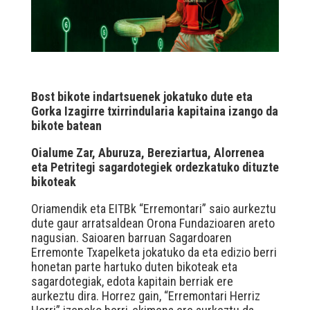
Bost bikote indartsuenek jokatuko dute eta
Gorka Izagirre txirrindularia kapitaina izango da
bikote batean
Oialume Zar, Aburuza, Bereziartua, Alorrenea
eta Petritegi sagardotegiek ordezkatuko dituzte
bikoteak
Oriamendik eta EITBk “Erremontari” saio aurkeztu
dute gaur arratsaldean Orona Fundazioaren areto
nagusian. Saioaren barruan Sagardoaren
Erremonte Txapelketa jokatuko da eta edizio berri
honetan parte hartuko duten bikoteak eta
sagardotegiak, edota kapitain berriak ere
aurkeztu dira. Horrez gain, “Erremontari Herriz