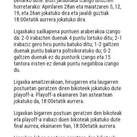
beharko dute. Bost jardunaldi izango dituzten
horretarako: Apirilaren 28an eta maiatzaren 5, 12,
19, eta 26an jokatuko dira eta jaialdi guztiak
18:00etatik aurrera jokatuko dira.
Ligaxkako sailkapena puntuen araberakoa izango
da: 2-0 irabazten duenak 4 puntu lortuko ditu; 2-1
irabaziz gero hiru puntu batuko ditu; 1-2 galtzen
duenak puntu bakarra poltsikoratuko du; 0-2
galtzen duenak ez du punturik izango eta 15
tantora iristen ez denak puntu negatiboa izango
du.
Ligaxka amaitzerakoan, hirugarren eta laugarren
postuetan geratzen diren bikoteek jokatuko dute
playoff-a. Playoff-a ekainaren 3an asteartean
jokatuko da, 18:00etatik aurrera.
Ligaxkan bigarren postuan geratzen den bikoteak
eta playoff-a irabazi duen bikoteak jokatuko dute
final aurrea, ekainaren 9an, 18:00etatik aurrera.