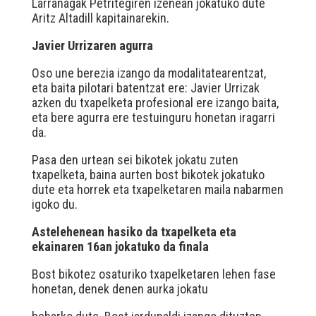
Larrañagak Petritegiren izenean jokatuko dute
Aritz Altadill kapitainarekin.
Javier Urrizaren agurra
Oso une berezia izango da modalitatearentzat,
eta baita pilotari batentzat ere: Javier Urrizak
azken du txapelketa profesional ere izango baita,
eta bere agurra ere testuinguru honetan iragarri
da.
Pasa den urtean sei bikotek jokatu zuten
txapelketa, baina aurten bost bikotek jokatuko
dute eta horrek eta txapelketaren maila nabarmen
igoko du.
Astelehenean hasiko da txapelketa eta
ekainaren 16an jokatuko da finala
Bost bikotez osaturiko txapelketaren lehen fase
honetan, denek denen aurka jokatu