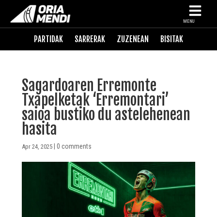
MENU
PARTIDAK
SARRERAK
ZUZENEAN
BISITAK
Sagardoaren Erremonte
Txapelketak ‘Erremontari’
saioa bustiko du astelehenean
hasita
|
0 comments
Apr 24, 2025