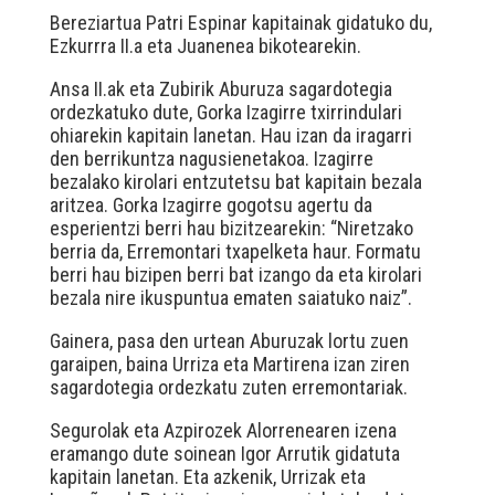
Bereziartua Patri Espinar kapitainak gidatuko du,
Ezkurrra II.a eta Juanenea bikotearekin.
Ansa II.ak eta Zubirik Aburuza sagardotegia
ordezkatuko dute, Gorka Izagirre txirrindulari
ohiarekin kapitain lanetan. Hau izan da iragarri
den berrikuntza nagusienetakoa. Izagirre
bezalako kirolari entzutetsu bat kapitain bezala
aritzea. Gorka Izagirre gogotsu agertu da
esperientzi berri hau bizitzearekin: “Niretzako
berria da, Erremontari txapelketa haur. Formatu
berri hau bizipen berri bat izango da eta kirolari
bezala nire ikuspuntua ematen saiatuko naiz”.
Gainera, pasa den urtean Aburuzak lortu zuen
garaipen, baina Urriza eta Martirena izan ziren
sagardotegia ordezkatu zuten erremontariak.
Segurolak eta Azpirozek Alorrenearen izena
eramango dute soinean Igor Arrutik gidatuta
kapitain lanetan. Eta azkenik, Urrizak eta