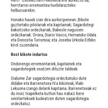
Herri” izeneko herri-ekimena ere aurkeztu da,
herritarrei erremontea hurbilarazteko
helburuarekin.
Honako hauek izan dira aurkezpenean:
Bikote
guztietako pilotariak eta kapitainak; Sagardotegi
bakoitzeko ordezkariak; Babesle nagusien
ordezkariak: Orona, Diario Vasco, Hernaniko Udala
eta Donostia Turismoa; eta Joseba Urkiola Eitbko
kirol zuzendaria.
Bost bikote indartsu
Ondorengo erremontariek, kapitainek eta
sagardotegiek osatzen dituzte taldeak:
Oialume Zar sagardotegia ordezkatuko dute
Aldabe eta Barrenetxea IV.a bikoteak, Iñaki
Lekuona izango delarik kapitaina. Barrenetxeak ez
du inoiz txapelketa kuttun hau irabazi bere
senitartekoek kudeatzen duten sagardotegia
ordezkatuz.