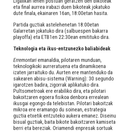
Ligaxkan lehen postuan geratzen den bikoteak
eta final aurrea irabazi duen bikoteak jokatuko
dute finala, ekainaren 16an, 18:00etan hasita.
Partida guztiak astelehenetan 18:00etan
Galarretan jokatuko dira (salbuespen bakarra
playoffa) eta ETB1en 22:30ean emitituko dira.
Teknologia eta ikus-entzunezko baliabideak
Erremontari
emanaldia, pilotaren munduan,
teknologikoki aurreratuena eta dinamikoena
izaten jarraituko du. Aurten ere mantenduko da
sakearen abisu-sistema (Warning): 30 segundo
igarotzen badira, zigorrak aplikatuko dira.
Pultsometroak ere erabiliko dira, eta pilotari
bakoitzaren egoera fisikoa denbora errealean
ikusgai egongo da telebistan. Pilotari bakoitzak
mikroa ere eramango du soinean, estrategia
guztia etxetik entzuteko aukera emanez. Diseinu
bisual guztiak, baita bikote bakoitzaren kamiseta
berri eta bereziak. Oriamendi enpresak sortuak