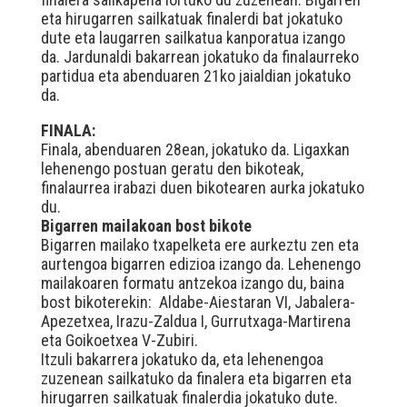
eta hirugarren sailkatuak finalerdi bat jokatuko
dute eta laugarren sailkatua kanporatua izango
da. Jardunaldi bakarrean jokatuko da finalaurreko
partidua eta abenduaren 21ko jaialdian jokatuko
da.
FINALA:
Finala, abenduaren 28ean, jokatuko da. Ligaxkan
lehenengo postuan geratu den bikoteak,
finalaurrea irabazi duen bikotearen aurka jokatuko
du.
Bigarren mailakoan bost bikote
Bigarren mailako txapelketa ere aurkeztu zen eta
aurtengoa bigarren edizioa izango da. Lehenengo
mailakoaren formatu antzekoa izango du, baina
bost bikoterekin: Aldabe-Aiestaran VI, Jabalera-
Apezetxea, Irazu-Zaldua I, Gurrutxaga-Martirena
eta Goikoetxea V-Zubiri.
Itzuli bakarrera jokatuko da, eta lehenengoa
zuzenean sailkatuko da finalera eta bigarren eta
hirugarren sailkatuak finalerdia jokatuko dute.