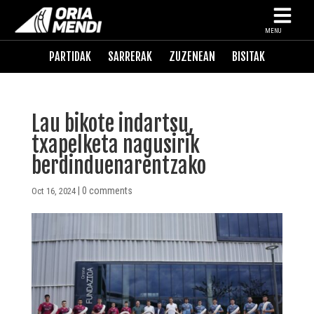
MENU
PARTIDAK
SARRERAK
ZUZENEAN
BISITAK
Lau bikote indartsu,
txapelketa nagusirik
berdinduenarentzako
|
0 comments
Oct 16, 2024