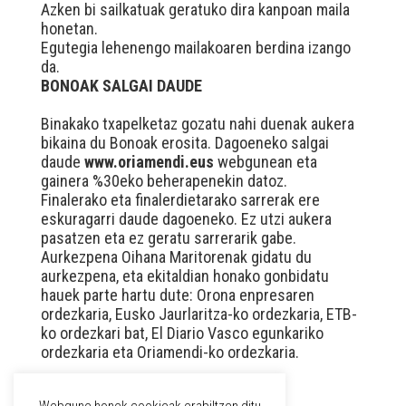
Azken bi sailkatuak geratuko dira kanpoan maila
honetan.
Egutegia lehenengo mailakoaren berdina izango
da.
BONOAK SALGAI DAUDE
Binakako txapelketaz gozatu nahi duenak aukera
bikaina du Bonoak erosita. Dagoeneko salgai
daude
www.oriamendi.eus
webgunean eta
gainera %30eko beherapenekin datoz.
Finalerako eta finalerdietarako sarrerak ere
eskuragarri daude dagoeneko. Ez utzi aukera
pasatzen eta ez geratu sarrerarik gabe.
Aurkezpena Oihana Maritorenak gidatu du
aurkezpena, eta ekitaldian honako gonbidatu
hauek parte hartu dute: Orona enpresaren
ordezkaria, Eusko Jaurlaritza-ko ordezkaria, ETB-
ko ordezkari bat, El Diario Vasco egunkariko
ordezkaria eta Oriamendi-ko ordezkaria.
Webgune honek cookieak erabiltzen ditu