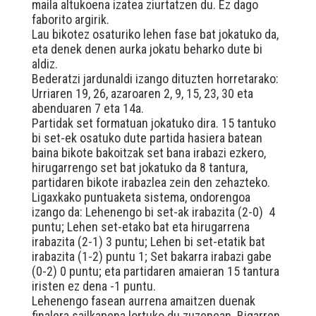
maila altukoena izatea ziurtatzen du. Ez dago
faborito argirik.
Lau bikotez osaturiko lehen fase bat jokatuko da,
eta denek denen aurka jokatu beharko dute bi
aldiz.
Bederatzi jardunaldi izango dituzten horretarako:
Urriaren 19, 26, azaroaren 2, 9, 15, 23, 30 eta
abenduaren 7 eta 14a.
Partidak set formatuan jokatuko dira. 15 tantuko
bi set-ek osatuko dute partida hasiera batean
baina bikote bakoitzak set bana irabazi ezkero,
hirugarrengo set bat jokatuko da 8 tantura,
partidaren bikote irabazlea zein den zehazteko.
Ligaxkako puntuaketa sistema, ondorengoa
izango da: Lehenengo bi set-ak irabazita (2-0) 4
puntu; Lehen set-etako bat eta hirugarrena
irabazita (2-1) 3 puntu; Lehen bi set-etatik bat
irabazita (1-2) puntu 1; Set bakarra irabazi gabe
(0-2) 0 puntu; eta partidaren amaieran 15 tantura
iristen ez dena -1 puntu.
Lehenengo fasean aurrena amaitzen duenak
finalera sailkapena lortuko du zuzenean. Bigarren