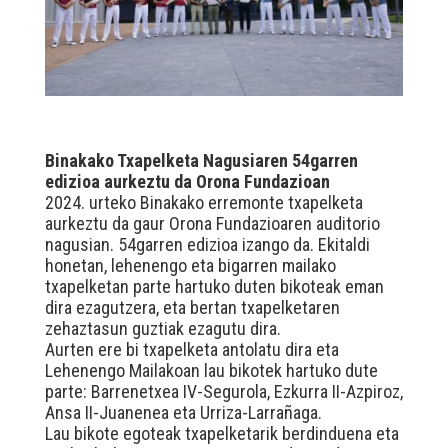
Binakako Txapelketa Nagusiaren 54garren
edizioa aurkeztu da Orona Fundazioan
2024. urteko Binakako erremonte txapelketa
aurkeztu da gaur Orona Fundazioaren auditorio
nagusian. 54garren edizioa izango da. Ekitaldi
honetan, lehenengo eta bigarren mailako
txapelketan parte hartuko duten bikoteak eman
dira ezagutzera, eta bertan txapelketaren
zehaztasun guztiak ezagutu dira.
Aurten ere bi txapelketa antolatu dira eta
Lehenengo Mailakoan lau bikotek hartuko dute
parte: Barrenetxea IV-Segurola, Ezkurra II-Azpiroz,
Ansa II-Juanenea eta Urriza-Larrañaga.
Lau bikote egoteak txapelketarik berdinduena eta