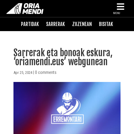
MENU
PARTIDAK
SARRERAK
ZUZENEAN
BISITAK
Sarrerak eta bonoak eskura,
‘oriamendi.eus’ webgunean
|
0 comments
Apr 25, 2024