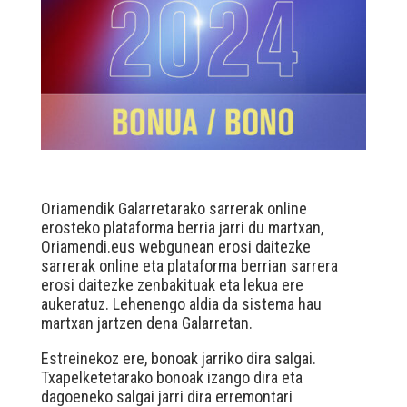
Oriamendik Galarretarako sarrerak online
erosteko plataforma berria jarri du martxan,
Oriamendi.eus webgunean erosi daitezke
sarrerak online eta plataforma berrian sarrera
erosi daitezke zenbakituak eta lekua ere
aukeratuz. Lehenengo aldia da sistema hau
martxan jartzen dena Galarretan.
Estreinekoz ere, bonoak jarriko dira salgai.
Txapelketetarako bonoak izango dira eta
dagoeneko salgai jarri dira erremontari