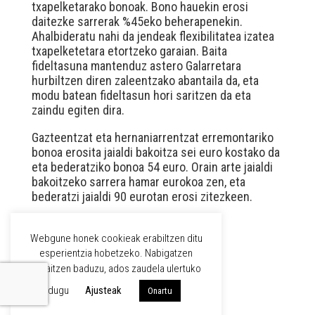
txapelketarako bonoak. Bono hauekin erosi
daitezke sarrerak %45eko beherapenekin.
Ahalbideratu nahi da jendeak flexibilitatea izatea
txapelketetara etortzeko garaian. Baita
fideltasuna mantenduz astero Galarretara
hurbiltzen diren zaleentzako abantaila da, eta
modu batean fideltasun hori saritzen da eta
zaindu egiten dira.
Gazteentzat eta hernaniarrentzat erremontariko
bonoa erosita jaialdi bakoitza sei euro kostako da
eta bederatziko bonoa 54 euro. Orain arte jaialdi
bakoitzeko sarrera hamar eurokoa zen, eta
bederatzi jaialdi 90 eurotan erosi zitezkeen.
Webgune honek cookieak erabiltzen ditu
WPML
esperientzia hobetzeko. Nabigatzen
jarraitzen baduzu, ados zaudela ulertuko
EUS
dugu
Ajusteak
Onartu