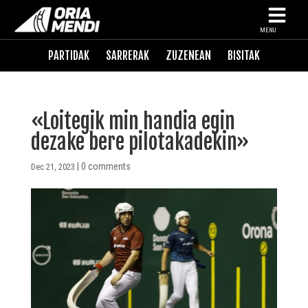
MENU
PARTIDAK
SARRERAK
ZUZENEAN
BISITAK
«Loitegik min handia egin
dezake bere pilotakadekin»
|
0 comments
Dec 21, 2023