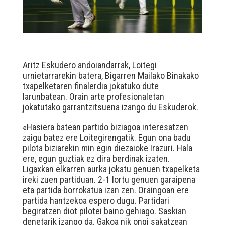
Aritz Eskudero andoiandarrak, Loitegi
urnietarrarekin batera, Bigarren Mailako Binakako
txapelketaren finalerdia jokatuko dute
larunbatean. Orain arte profesionaletan
jokatutako garrantzitsuena izango du Eskuderok.
«Hasiera batean partido biziagoa interesatzen
zaigu batez ere Loitegirengatik. Egun ona badu
pilota biziarekin min egin diezaioke Irazuri. Hala
ere, egun guztiak ez dira berdinak izaten.
Ligaxkan elkarren aurka jokatu genuen txapelketa
ireki zuen partiduan. 2-1 lortu genuen garaipena
eta partida borrokatua izan zen. Oraingoan ere
partida hantzekoa espero dugu. Partidari
begiratzen diot pilotei baino gehiago. Saskian
denetarik izango da. Gakoa nik ongi sakatzean