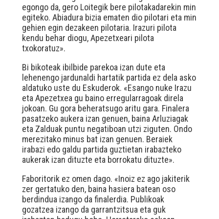
egongo da, gero Loitegik bere pilotakadarekin min
egiteko. Abiadura bizia ematen dio pilotari eta min
gehien egin dezakeen pilotaria. Irazuri pilota
kendu behar diogu, Apezetxeari pilota
txokoratuz».
Bi bikoteak ibilbide parekoa izan dute eta
lehenengo jardunaldi hartatik partida ez dela asko
aldatuko uste du Eskuderok. «Esango nuke Irazu
eta Apezetxea gu baino erregularragoak direla
jokoan. Gu gora beheratsugo aritu gara. Finalera
pasatzeko aukera izan genuen, baina Arluziagak
eta Zalduak puntu negatiboan utzi ziguten. Ondo
merezitako minus bat izan genuen. Beraiek
irabazi edo galdu partida guztietan irabazteko
aukerak izan dituzte eta borrokatu dituzte».
Faboritorik ez omen dago. «Inoiz ez ago jakiterik
zer gertatuko den, baina hasiera batean oso
berdindua izango da finalerdia. Publikoak
gozatzea izango da garrantzitsua eta guk