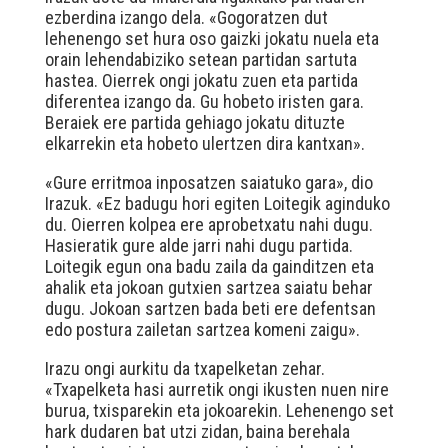
ezberdina izango dela. «Gogoratzen dut
lehenengo set hura oso gaizki jokatu nuela eta
orain lehendabiziko setean partidan sartuta
hastea. Oierrek ongi jokatu zuen eta partida
diferentea izango da. Gu hobeto iristen gara.
Beraiek ere partida gehiago jokatu dituzte
elkarrekin eta hobeto ulertzen dira kantxan».
«Gure erritmoa inposatzen saiatuko gara», dio
Irazuk. «Ez badugu hori egiten Loitegik aginduko
du. Oierren kolpea ere aprobetxatu nahi dugu.
Hasieratik gure alde jarri nahi dugu partida.
Loitegik egun ona badu zaila da gainditzen eta
ahalik eta jokoan gutxien sartzea saiatu behar
dugu. Jokoan sartzen bada beti ere defentsan
edo postura zailetan sartzea komeni zaigu».
Irazu ongi aurkitu da txapelketan zehar.
«Txapelketa hasi aurretik ongi ikusten nuen nire
burua, txisparekin eta jokoarekin. Lehenengo set
hark dudaren bat utzi zidan, baina berehala