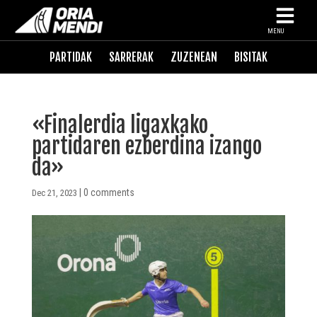
MENU
PARTIDAK
SARRERAK
ZUZENEAN
BISITAK
«Finalerdia ligaxkako
partidaren ezberdina izango
da»
|
0 comments
Dec 21, 2023