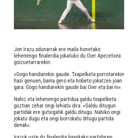
Jon Irazu adunarrak ere maila honetako
lehenengo finalerdia jokatuko du Oier Apezetxea
goizuetarrarekin.
«Gogo handiarekin gaude. Txapelketa porrotarekin
hasi genuen, baina gero eta hobeto jokatzen joan
gara. Gogo handiarekin gaude bai Oier eta bai ni».
Nahiz eta lehenengo partidua galdu txapelketa
guztian zehar ongi lehiatu dira. «Galdu ditugun
partidak ere gutxigatik galdu ditugu. Nahiko ongi
jokatu dugu eta ongi borrokatu ditugu partida
denak».
Irazuk uste du finalerdia ligaxkako partidaren