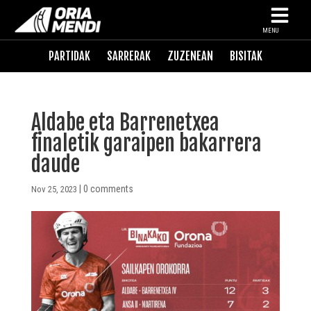
MENU
PARTIDAK
SARRERAK
ZUZENEAN
BISITAK
Aldabe eta Barrenetxea
finaletik garaipen bakarrera
daude
|
0 comments
Nov 25, 2023