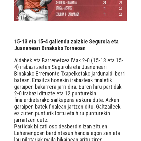
15-13 eta 15-4 gailendu zaizkie Segurola eta
Juaneneari Binakako Torneoan
Aldabek eta Barrenetxea IV.ak 2-0 (15-13 eta 15-
4) irabazi zieten Segurola eta Juaneneari
Binakako Erremonte Txapelketako jardunaldi berri
batean. Emaitza honekin irabazleak finaletik
garaipen bakarrera jarri dira. Euren hiru partidak
2-0 irabazi dituzte eta 12 punturekin
finalerdietarako sailkapena eskura dute. Azken
garaipen batek finalean jartzen ditu. Galtzaileek
ez zuten punturik lortu eta hiru punturekin
jarraitzen dute.
Partidak bi zati oso desberdin izan zituen.
Lehenengoan berdintasun handia egon zen eta
lau pilotariak maila bikainean aritu ziren.