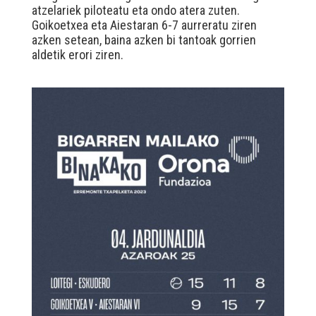
atzelariek piloteatu eta ondo atera zuten.
Goikoetxea eta Aiestaran 6-7 aurreratu ziren
azken setean, baina azken bi tantoak gorrien
aldetik erori ziren.