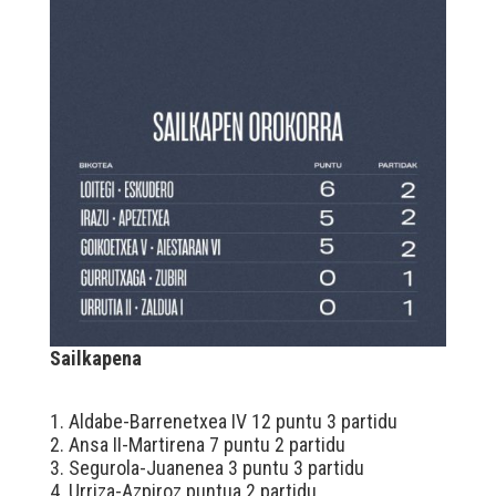
Sailkapena
1. Aldabe-Barrenetxea IV 12 puntu 3 partidu
2. Ansa II-Martirena 7 puntu 2 partidu
3. Segurola-Juanenea 3 puntu 3 partidu
4. Urriza-Azpiroz puntua 2 partidu