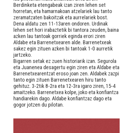
Berdinketa etengabeak izan ziren lehen set
horretan, eta hamarnakoan atzelariek lau tanto
zeramatzaten bakoitzak eta aurrelariek bost.
Dena aldatu zen 11-13aren ondoren. Urdinak
lehen set hori irabaztetik bi tantora zeuden, baina
azken lau tantoak gorriek eginda erori ziren
Aldabe eta Barrenetxearen alde. Barrenetxeak
sakez egin zituen azken bi tantoak 1-0 aurretik
jartzeko.
Bigarren setak ez zuen historiarik izan. Segurola
eta Juanenea desagertu egin ziren eta Aldabe eta
Barrenetxearentzat eroso joan zen. Aldabek zazpi
tanto egin zituen Barrenetxearen hiru tanto
gehituz. 3-2tik 8-2ra eta 12-3ra igaro ziren, 15-4
amaitzeko. Barrenetxea kolpe, joko eta konfiantza
handiarekin dago. Aldabe konfiantzaz dago eta
gogor jotzen du pilotan.