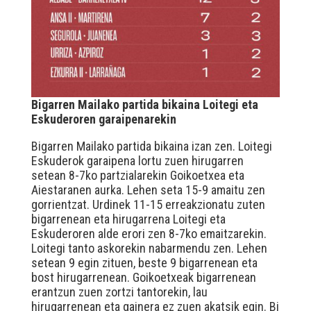
Bigarren Mailako partida bikaina Loitegi eta
Eskuderoren garaipenarekin
Bigarren Mailako partida bikaina izan zen. Loitegi
Eskuderok garaipena lortu zuen hirugarren
setean 8-7ko partzialarekin Goikoetxea eta
Aiestaranen aurka. Lehen seta 15-9 amaitu zen
gorrientzat. Urdinek 11-15 erreakzionatu zuten
bigarrenean eta hirugarrena Loitegi eta
Eskuderoren alde erori zen 8-7ko emaitzarekin.
Loitegi tanto askorekin nabarmendu zen. Lehen
setean 9 egin zituen, beste 9 bigarrenean eta
bost hirugarrenean. Goikoetxeak bigarrenean
erantzun zuen zortzi tantorekin, lau
hirugarrenean eta gainera ez zuen akatsik egin. Bi