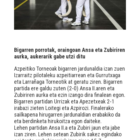
Bigarren porrotak, oraingoan Ansa eta Zubiriren
aurka, aukerarik gabe utzi ditu
Azpeitiko Torneoak bigarren jardunaldia izan zuen
Izarraitz pilotaleku azpeitiarrean eta Gurrutxaga
eta Larrañaga Torneotik at geratu ziren. Bigarren
partida ere galdu zuten (2-0) Ansa II.aren eta
Zubiriren aurka eta ezin izango dira finalean egon.
Bigarren partidan Urrizak eta Apezetxeak 2-1
irabazi zieten Loitegi eta Azpirozi. Finalerako
sailkapena hirugarren jardunaldian erabakiko da
eta berdinketa hirukoitza egon daiteke.
Lehen partidan Ansa II.a eta Zubiri jaun eta jabe
izan ziren. Lehen setean Zubirik sakez egindako