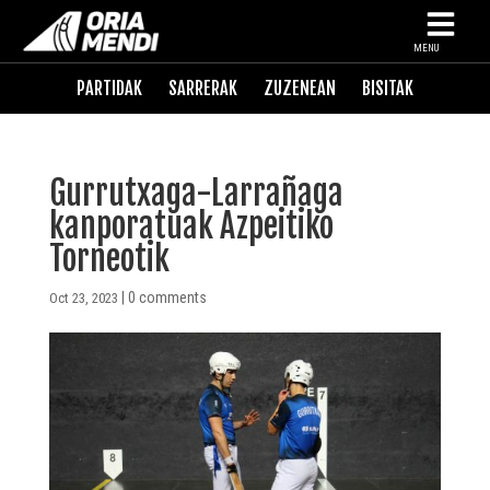
MENU
PARTIDAK
SARRERAK
ZUZENEAN
BISITAK
Gurrutxaga-Larrañaga
kanporatuak Azpeitiko
Torneotik
|
0 comments
Oct 23, 2023