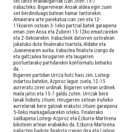
sei tanto erabakigarriak izan ziren 15-7
irabazteko. Bigarrenean Ansak aldea egin zuen
set berdinduago batean hamar tantorekin.
Amaierara arte parekatua izan zen eta 12-
11koaren ostean 3-1eko partzial batek garaipena
eman zien Ansa eta Zubiriri 15-12ko emaitzarekin
eta 2-0ekoarekin. Irabazleek datorren ostiralean
jokatuko dute finalerako txartela, Aldabe eta
Juanenearen aurka. Irabazlea finalista izango da
eta galtzailea hirugarren eta laugarren
postuetarako partidarekin konformatu beharko
da.
Bigarren partidan Urriza hotz hasi zen. Loitegi
indartsu batekin, Azpiroz lagun zuela, 12-15
aurreratu ziren urdinak. Bigarren setean urdinek
maila jaitsi eta 15-7 galdu zuten. Urrizak bere
lanak hobetu zituen. Hirugarren setean Iruñeko
aurrelariak bere galoiak erakutsi zituen garaipena
5-0eko markagailuarekin ixteko. Finalerako
sailkapena Loitegi-Azpiroz eta Ezkurra-Martirena
bikoteen artean erabakiko da. Ezkurra-Martirena
irabazten badute finalista izango dira eta Loitegi