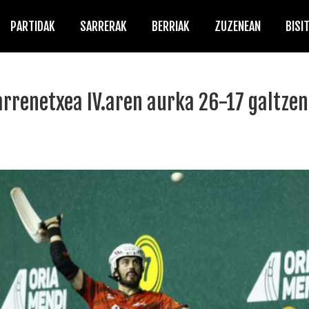
PARTIDAK
SARRERAK
BERRIAK
ZUZENEAN
BISI
renetxea IV.aren aurka 26-17 galtzen 