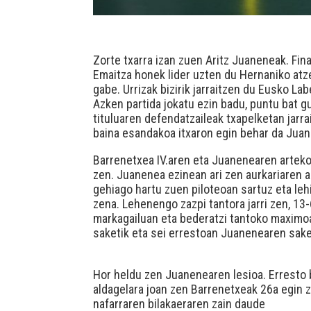
Zorte txarra izan zuen Aritz Juaneneak. Fin
Emaitza honek lider uzten du Hernaniko atze
gabe. Urrizak bizirik jarraitzen du Eusko L
Azken partida jokatu ezin badu, puntu bat g
tituluaren defendatzaileak txapelketan jarr
baina esandakoa itxaron egin behar da Juan
Barrenetxea IV.aren eta Juanenearen arteko 
zen. Juanenea ezinean ari zen aurkariaren au
gehiago hartu zuen piloteoan sartuz eta le
zena. Lehenengo zazpi tantora jarri zen, 13-
markagailuan eta bederatzi tantoko maximo
saketik eta sei errestoan Juanenearen sake
Hor heldu zen Juanenearen lesioa. Erresto b
aldagelara joan zen Barrenetxeak 26a egin 
nafarraren bilakaeraren zain daude