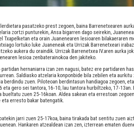
alerdietara pasatzeko prest zegoen, baina Barrenetxearen aurk
laria zortzi punturekin, Ansa bigarren dago seirekin, Juanenea
abel Txapelketan eta orain Juanenearen lesioaren bilakaeraren 
utxiago lortuko luke Juaneneak eta Urrizak Barrenetxeari irabaz
aitzeko aukera du oraindik. Urrizak Barrenetxea IV.aren aurka 
enearen lesioa zenbaterainokoa den jakiteko.
partidan hernaniarra izan zen nagusi, batez ere partidaren has
rrean. Saldiasko atzelaria konponbide bila zebilen eta aurkitu 
hia berdindu zuen. Piloteoan berdintasun handiagoa zegoen, et
6 eta gero sei tantora, 16-10, lau tantora hurbiltzeko, 17-13an
a bueltatu zuen 25-16koan. Aldea sakean eta errestoan zegoen
 eta erresto bakar batengatik.
atekin jarri zuen 25-17koa, baina tirakada bat sentitu zuen aiz
zuenean. Hankaren atzealdean izan zen, izterrean ematen duene