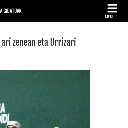
TA GIDATUAK
MENU
ari zenean eta Urrizari