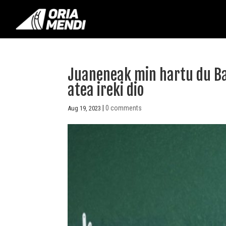
Juaneneak min hartu du Bar
atea ireki dio
|
0 comments
Aug 19, 2023