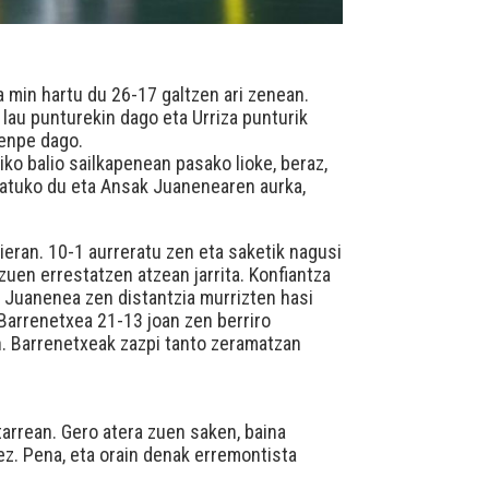
a min hartu du 26-17 galtzen ari zenean.
 lau punturekin dago eta Urriza punturik
menpe dago.
iko balio sailkapenean pasako lioke, beraz,
jokatuko du eta Ansak Juanenearen aurka,
ieran. 10-1 aurreratu zen eta saketik nagusi
zuen errestatzen atzean jarrita. Konfiantza
a Juanenea zen distantzia murrizten hasi
. Barrenetxea 21-13 joan zen berriro
. Barrenetxeak zazpi tanto zeramatzan
tarrean. Gero atera zuen saken, baina
z. Pena, eta orain denak erremontista