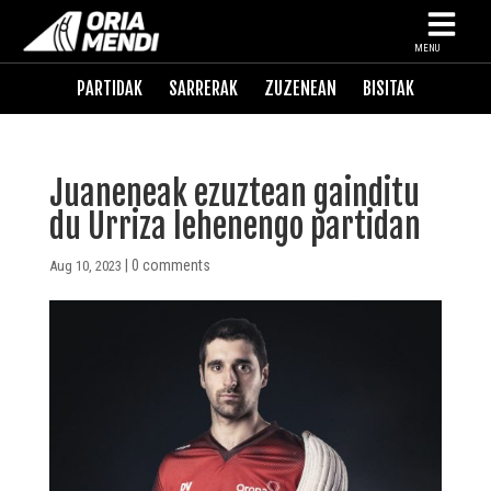
MENU
PARTIDAK
SARRERAK
ZUZENEAN
BISITAK
Juaneneak ezuztean gainditu
du Urriza lehenengo partidan
|
0 comments
Aug 10, 2023