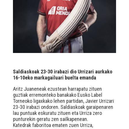
Saldiaskoak 23-30 irabazi dio Urrizari aurkako
16-10eko markagailuari buelta emanda
Aritz Juaneneak ezustean harrapatu zituen
guztiak erremonteko banakako Eusko Label
Torneoko ligaxkako lehen partidan, Javier Urrizari
23-30 irabazi ondoren. Saldiaskoak garaipenaren
lau puntuak eskuratu zituen eta Urriza zero
punturekin geratu zen sailkapenean.
Katedrak faboritoa ematen zuen Urriza,