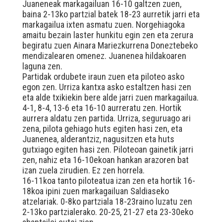
Juaneneak markagailuan 16-10 galtzen zuen,
baina 2-13ko partzial batek 18-23 aurretik jarri eta
markagailua ixten asmatu zuen. Norgehiagoka
amaitu bezain laster hunkitu egin zen eta zerura
begiratu zuen Ainara Mariezkurrena Doneztebeko
mendizalearen omenez. Juanenea hildakoaren
laguna zen.
Partidak ordubete iraun zuen eta piloteo asko
egon zen. Urriza kantxa asko estaltzen hasi zen
eta alde txikiekin bere alde jarri zuen markagailua.
4-1, 8-4, 13-6 eta 16-10 aurreratu zen. Hortik
aurrera aldatu zen partida. Urriza, seguruago ari
zena, pilota gehiago huts egiten hasi zen, eta
Juanenea, alderantziz, nagusitzen eta huts
gutxiago egiten hasi zen. Piloteoan gainetik jarri
zen, nahiz eta 16-10ekoan hankan arazoren bat
izan zuela zirudien. Ez zen horrela.
16-11koa tanto piloteatua izan zen eta hortik 16-
18koa ipini zuen markagailuan Saldiaseko
atzelariak. 0-8ko partziala 18-23raino luzatu zen
2-13ko partzialerako. 20-25, 21-27 eta 23-30eko