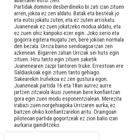
abantailei eutsi zien.
Partidak dominio desberdineko bi zati izan zituen
arren, jokoa ez zen aldatu. Batak eta besteak jo
eta eutsi jokatu zuten, eta ez zuten arriskatu.
Juaneneak ez zuen jokatzeko modua aldatu, eta
ez zuen ohiz kanpoko ezer egin. Joko serio eta
gogorra egitera mugatu zen, bere jokoan normala
den bezala. Urriza baino sendoagoa izan zen
azkenean. Bigarren zatian Urrizak sei huts egin
zituen. Hiru tanto egin zituen saketik
Juanenearen zazpi tantoren truke. Errestoan ere
Saldiaskoak egin zituen tanto gehiago.
Sakearekin Iruñekoa ez zen gustura egon.
Juaneneak partida 16 eta 18an aurrez aurre
jartzen zitzaiola ikusi zuenean bere konfiantzan
gora egin zuen modu esponentzialean. Merezita
irabazi zuen norgehiagoka Urrizaren aurka, ez
baitzen ohiko konfiantzarekin aritu. Oraingoan
piloteoan partida gogortzeak ez zion balio izan
aurkaria gainditzeko.