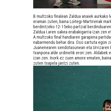
B multzoko finalean Zaldua anaiek aurkako le
eraman zuten, baina Loitegi-Martirenak mark
berdintzeko 12-15eko partzial berdinduaren
Zaldua I.aren sakea erabakigarria izan zen e
A multzoko final handiaren garapena partida
nabarmendu behar dira. Oso sartuta egon zir
Juanenearen sendotasunean eta Urrizaren bot
txanpona alde urdinetik erori zen. Aldabek 
izan zen. Inork ez zuen amore ematen, bain
zuten txapela jantzi zuten.