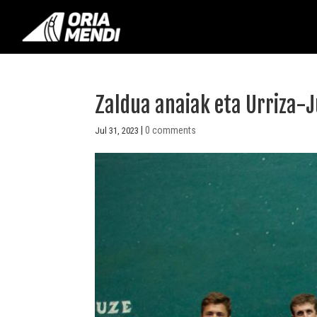
Zaldua anaiak eta Urriza-
|
0 comments
Jul 31, 2023