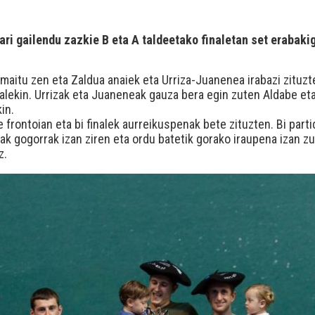
ari gailendu zazkie B eta A taldeetako finaletan set erabaki
amaitu zen eta Zaldua anaiek eta Urriza-Juanenea irabazi zituz
ialekin. Urrizak eta Juaneneak gauza bera egin zuten Aldabe eta
in.
 frontoian eta bi finalek aurreikuspenak bete zituzten. Bi partida
lak gogorrak izan ziren eta ordu batetik gorako iraupena izan z
z.