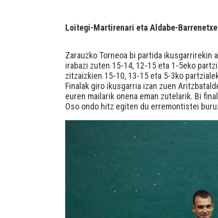
Loitegi-Martirenari eta Aldabe-Barrenetxe
Zarauzko Torneoa bi partida ikusgarrirekin 
irabazi zuten 15-14, 12-15 eta 1-5eko partz
zitzaizkien 15-10, 13-15 eta 5-3ko partzialek
Finalak giro ikusgarria izan zuen Aritzbatalde
euren mailarik onena eman zutelarik. Bi fina
Oso ondo hitz egiten du erremontistei buru