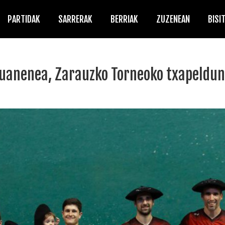
PARTIDAK
SARRERAK
BERRIAK
ZUZENEAN
BISI
Juanenea, Zarauzko Torneoko txapeldu