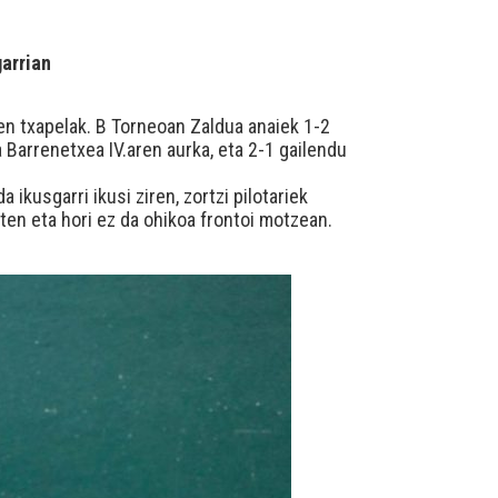
garrian
ten txapelak. B Torneoan Zaldua anaiek 1-2
 Barrenetxea IV.aren aurka, eta 2-1 gailendu
 ikusgarri ikusi ziren, zortzi pilotariek
uten eta hori ez da ohikoa frontoi motzean.