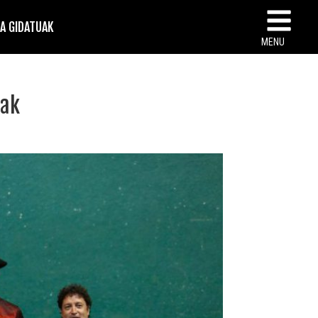
TA GIDATUAK
MENU
nak