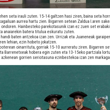
hen seta irauli zuten. 15-14 galtzen hasi ziren, baina seta horr
agailuan aurrea hartu zien. Bigarren setean Zaldua I.aren sake
 ondoren. Hainbesteko parekotasunik izan ez zuen set erabakig
ta anaiarekin batera titulua eskuratu zuten.
 handi baten antzekoa izan zen. Urrizak eta Juaneneak garaipen
en lehian, ezin hobeto jokatzen.
erean oinarrituta, gorriak 15-10 aurreratu ziren. Bigarren seta
eta Barrenetxeak hobera egin zuten eta 13-15eko partziala lortu
a azkenean gorrien seriotasuna ezinbestekoa izan zen markagai