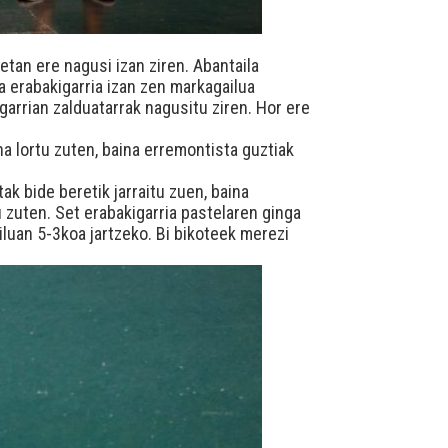
etan ere nagusi izan ziren. Abantaila
a erabakigarria izan zen markagailua
arrian zalduatarrak nagusitu ziren. Hor ere
a lortu zuten, baina erremontista guztiak
k bide beretik jarraitu zuen, baina
 zuten. Set erabakigarria pastelaren ginga
luan 5-3koa jartzeko. Bi bikoteek merezi