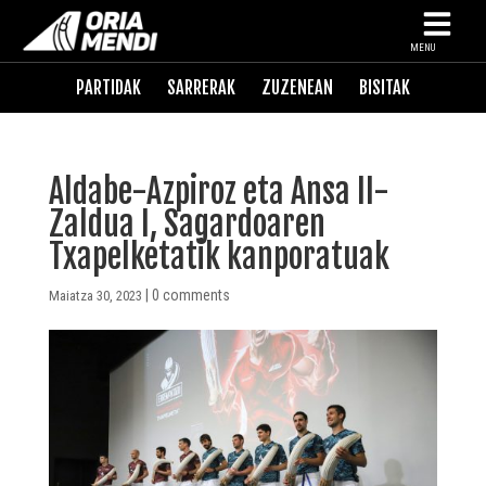
MENU
PARTIDAK
SARRERAK
ZUZENEAN
BISITAK
Aldabe-Azpiroz eta Ansa II-
Zaldua I, Sagardoaren
Txapelketatik kanporatuak
|
0 comments
Maiatza 30, 2023