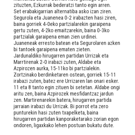
zituzten, Ezkurrak bederatzi tanto egin arren.
Set erabakigarrian alternatiba asko izan ziren.
Segurola eta Juanenea 0-2 irabazten hasi ziren,
baina gorriek 4-0eko partzialarekin garaipena
gertu zuten, 4-2ko emaitzarekin, baina 0-3ko
partzialak garaipena eman zien urdinei.
Juaneneak erresto batean eta Segurolaren azken
bi tantoek garaipena ematen zieten.
Jardunaldiko hirugarren partidan Urrizak eta
Marrtirenak 2-0 irabazi zuten, Aldabe eta
Azpirozen aurka, 15-11ko bi partzialekin.
Zortzinako berdinketaren ostean, gorriek 15-11
irabazi zuten, batez ere Urrizaren lan onari esker.
11 eta 8 tanto egin zituen bi setetan. Aldabe ongi
aritu zen, baina Azpirozek mesfidantzaz jardun
zen. Martirenarekin batera, hirugarren partida
jarraian irabazi du Urrizak. Bi porrot eta zero
punturekin hasi zuten txapelketa, baina
hirugarren partidan kanporaketarako zorian egon
ondoren, ligaxkako lehen postuan bukatu dute.