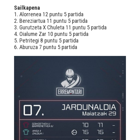
Sailkapena
1. Alorrenea 12 puntu 5 partida
2. Bereziartua 11 puntu 5 partida
3. Gurutzeta X Chuleta 11 puntu 5 partida
4. Oialume Zar 10 puntu 5 partida
5. Petritegi 8 puntu 5 partida
6. Aburuza 7 puntu 5 partida