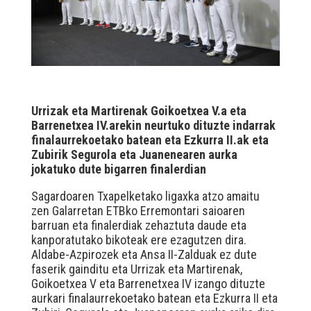
Urrizak eta Martirenak Goikoetxea V.a eta
Barrenetxea IV.arekin neurtuko dituzte indarrak
finalaurrekoetako batean eta Ezkurra II.ak eta
Zubirik Segurola eta Juanenearen aurka
jokatuko dute bigarren finalerdian
Sagardoaren Txapelketako ligaxka atzo amaitu
zen Galarretan ETBko Erremontari saioaren
barruan eta finalerdiak zehaztuta daude eta
kanporatutako bikoteak ere ezagutzen dira.
Aldabe-Azpirozek eta Ansa II-Zalduak ez dute
faserik gainditu eta Urrizak eta Martirenak,
Goikoetxea V eta Barrenetxea IV izango dituzte
aurkari finalaurrekoetako batean eta Ezkurra II eta