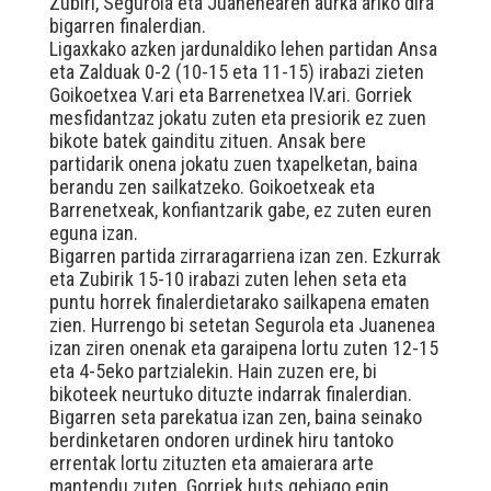
Zubiri, Segurola eta Juanenearen aurka ariko dira
bigarren finalerdian.
Ligaxkako azken jardunaldiko lehen partidan Ansa
eta Zalduak 0-2 (10-15 eta 11-15) irabazi zieten
Goikoetxea V.ari eta Barrenetxea IV.ari. Gorriek
mesfidantzaz jokatu zuten eta presiorik ez zuen
bikote batek gainditu zituen. Ansak bere
partidarik onena jokatu zuen txapelketan, baina
berandu zen sailkatzeko. Goikoetxeak eta
Barrenetxeak, konfiantzarik gabe, ez zuten euren
eguna izan.
Bigarren partida zirraragarriena izan zen. Ezkurrak
eta Zubirik 15-10 irabazi zuten lehen seta eta
puntu horrek finalerdietarako sailkapena ematen
zien. Hurrengo bi setetan Segurola eta Juanenea
izan ziren onenak eta garaipena lortu zuten 12-15
eta 4-5eko partzialekin. Hain zuzen ere, bi
bikoteek neurtuko dituzte indarrak finalerdian.
Bigarren seta parekatua izan zen, baina seinako
berdinketaren ondoren urdinek hiru tantoko
errentak lortu zituzten eta amaierara arte
mantendu zuten. Gorriek huts gehiago egin