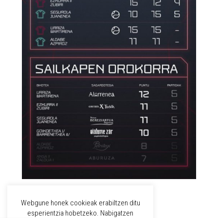
Webgune honek cookieak erabiltzen ditu
WPML
esperientzia hobetzeko. Nabigatzen