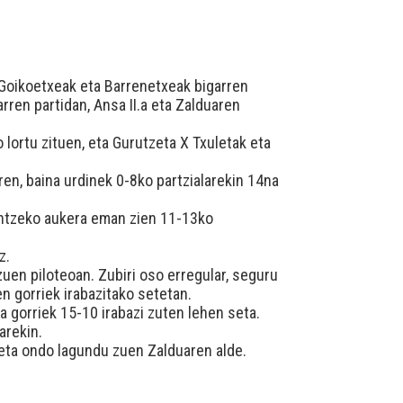
 Goikoetxeak eta Barrenetxeak bigarren
garren partidan, Ansa II.a eta Zalduaren
 lortu zituen, eta Gurutzeta X Txuletak eta
ren, baina urdinek 0-8ko partzialarekin 14na
rdintzeko aukera eman zien 11-13ko
z.
zuen piloteoan. Zubiri oso erregular, seguru
n gorriek irabazitako setetan.
 gorriek 15-10 irabazi zuten lehen seta.
arekin.
 eta ondo lagundu zuen Zalduaren alde.