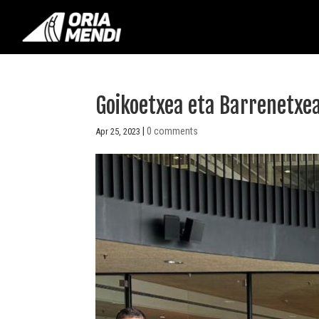
Goikoetxea eta Barrenetxea 
|
0 comments
Apr 25, 2023