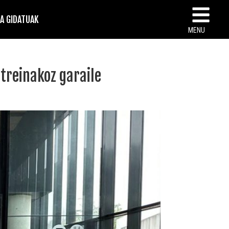
TA GIDATUAK
MENU
streinakoz garaile