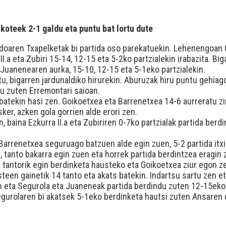
koteek 2-1 galdu eta puntu bat lortu dute
gardoaren Txapelketak bi partida oso parekatuekin. Lehenengoan
II.a eta Zubiri 15-14, 12-15 eta 5-2ko partzialekin irabazita. Bi
Juanenearen aurka, 15-10, 12-15 eta 5-1eko partzialekin.
tu, bigarren jardunaldiko hirurekin. Aburuzak hiru puntu gehiago
tu zuten Erremontari saioan.
 batekin hasi zen. Goikoetxea eta Barrenetxea 14-6 aurreratu zi
ker, azken gola gorrien alde erori zen.
n, baina Ezkurra II.a eta Zubiriren 0-7ko partzialak partida be
Barrenetxea seguruago batzuen alde egin zuen, 5-2 partida itxi
 tanto bakarra egin zuen eta horrek partida berdintzea eragin 
 tantorik egin berdinketa hausteko eta Goikoetxea ziur egon ze
en gainetik 14 tanto eta akats batekin. Indartsu sartu zen eta
n eta Segurola eta Juaneneak partida berdindu zuten 12-15eko
egurolaren bi akatsek 5-1eko berdinketa hautsi zuten Ansaren