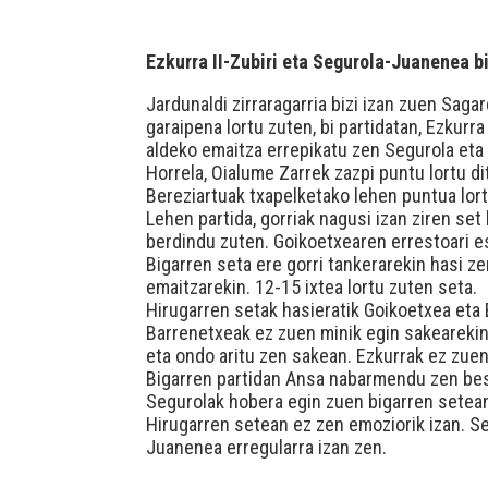
Ezkurra II-Zubiri eta Segurola-Juanenea bi
Jardunaldi zirraragarria bizi izan zuen Sa
garaipena lortu zuten, bi partidatan, Ezkurra 
aldeko emaitza errepikatu zen Segurola eta 
Horrela, Oialume Zarrek zazpi puntu lortu di
Bereziartuak txapelketako lehen puntua lor
Lehen partida, gorriak nagusi izan ziren set
berdindu zuten. Goikoetxearen errestoari es
Bigarren seta ere gorri tankerarekin hasi ze
emaitzarekin. 12-15 ixtea lortu zuten seta.
Hirugarren setak hasieratik Goikoetxea eta 
Barrenetxeak ez zuen minik egin sakearekin,
eta ondo aritu zen sakean. Ezkurrak ez zuen
Bigarren partidan Ansa nabarmendu zen beste
Segurolak hobera egin zuen bigarren setea
Hirugarren setean ez zen emoziorik izan. S
Juanenea erregularra izan zen.