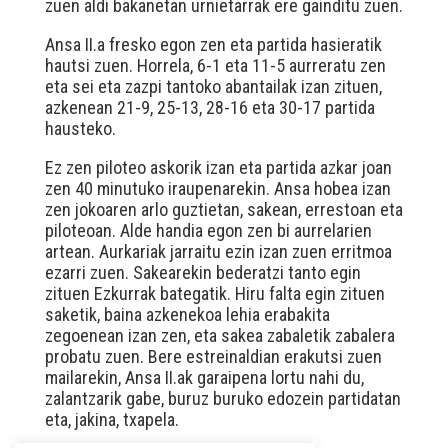
zuen aldi bakanetan urnietarrak ere gainditu zuen.
Ansa II.a fresko egon zen eta partida hasieratik
hautsi zuen. Horrela, 6-1 eta 11-5 aurreratu zen
eta sei eta zazpi tantoko abantailak izan zituen,
azkenean 21-9, 25-13, 28-16 eta 30-17 partida
hausteko.
Ez zen piloteo askorik izan eta partida azkar joan
zen 40 minutuko iraupenarekin. Ansa hobea izan
zen jokoaren arlo guztietan, sakean, errestoan eta
piloteoan. Alde handia egon zen bi aurrelarien
artean. Aurkariak jarraitu ezin izan zuen erritmoa
ezarri zuen. Sakearekin bederatzi tanto egin
zituen Ezkurrak bategatik. Hiru falta egin zituen
saketik, baina azkenekoa lehia erabakita
zegoenean izan zen, eta sakea zabaletik zabalera
probatu zuen. Bere estreinaldian erakutsi zuen
mailarekin, Ansa II.ak garaipena lortu nahi du,
zalantzarik gabe, buruz buruko edozein partidatan
eta, jakina, txapela.