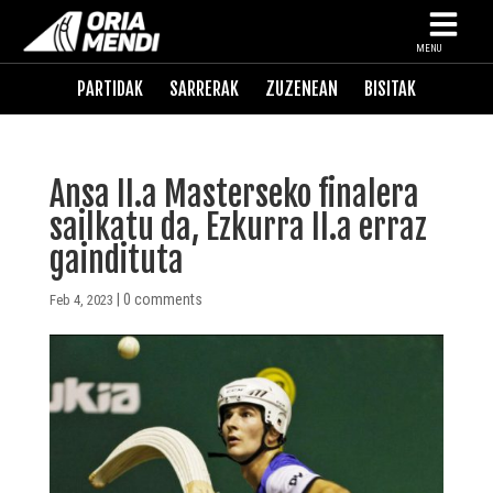
MENU
PARTIDAK
SARRERAK
ZUZENEAN
BISITAK
Ansa II.a Masterseko finalera
sailkatu da, Ezkurra II.a erraz
gaindituta
|
0 comments
Feb 4, 2023