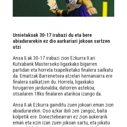
Urnietakoak 30-17 irabazi du eta bere
abiadurarekin ez dio aurkariari jokoan sartzen
utzi
Ansa II.ak 30-17 irabazi zion Ezkurra II.ari
Kutxabank Masterseko ligaxkako bigarren
partidan eta horrela txapelketako finalera sailkatu
da. Emaitzak Barrenetxea atzelari hernaniarra ere
finalera sailkatzen du. Horrela, ligaxkako
hirugarren jardunaldia, datorren astekoa,
otsailaren 18ko finalaren atarikoa izango da.
Ansa II.ak Ezkurra gainditu zuen jokoari eman zion
abiadurarekin. Oso azkar ibili zen zangoz, baita
kolpetik ere. Doneztebearrari ez zion aukerarik
eman eta ezin izan zuen jokoan sartu, eta jokatu