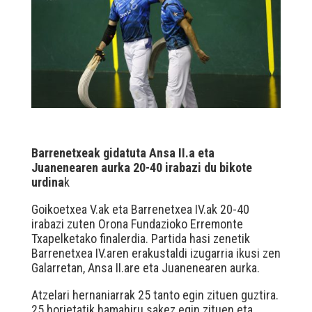
Barrenetxeak gidatuta Ansa II.a eta
Juanenearen aurka 20-40 irabazi du bikote
urdina
k
Goikoetxea V.ak eta Barrenetxea IV.ak 20-40
irabazi zuten Orona Fundazioko Erremonte
Txapelketako finalerdia. Partida hasi zenetik
Barrenetxea IV.aren erakustaldi izugarria ikusi zen
Galarretan, Ansa II.are eta Juanenearen aurka.
Atzelari hernaniarrak 25 tanto egin zituen guztira.
25 horietatik hamahiru sakez egin zituen eta