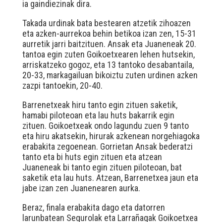
ia gaindiezinak dira.
Takada urdinak bata bestearen atzetik zihoazen
eta azken-aurrekoa behin betikoa izan zen, 15-31
aurretik jarri baitzituen. Ansak eta Juaneneak 20.
tantoa egin zuten Goikoetxearen lehen hutsekin,
arriskatzeko gogoz, eta 13 tantoko desabantaila,
20-33, markagailuan bikoiztu zuten urdinen azken
zazpi tantoekin, 20-40.
Barrenetxeak hiru tanto egin zituen saketik,
hamabi piloteoan eta lau huts bakarrik egin
zituen. Goikoetxeak ondo lagundu zuen 9 tanto
eta hiru akatsekin, hirurak azkenean norgehiagoka
erabakita zegoenean. Gorrietan Ansak bederatzi
tanto eta bi huts egin zituen eta atzean
Juaneneak bi tanto egin zituen piloteoan, bat
saketik eta lau huts. Atzean, Barrenetxea jaun eta
jabe izan zen Juanenearen aurka.
Beraz, finala erabakita dago eta datorren
larunbatean Segurolak eta Larrañagak Goikoetxea