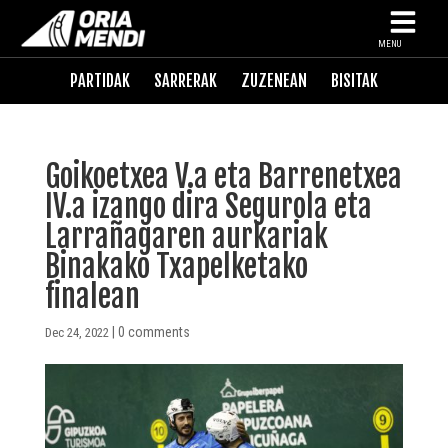
MENU
PARTIDAK
SARRERAK
ZUZENEAN
BISITAK
Goikoetxea V.a eta Barrenetxea
IV.a izango dira Segurola eta
Larrañagaren aurkariak
Binakako Txapelketako
finalean
|
0 comments
Dec 24, 2022