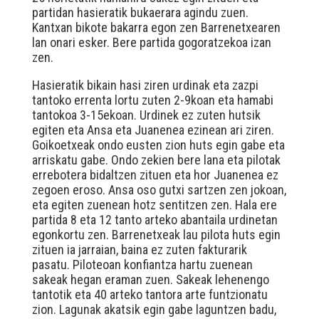
partidan hasieratik bukaerara agindu zuen.
Kantxan bikote bakarra egon zen Barrenetxearen
lan onari esker. Bere partida gogoratzekoa izan
zen.
Hasieratik bikain hasi ziren urdinak eta zazpi
tantoko errenta lortu zuten 2-9koan eta hamabi
tantokoa 3-15ekoan. Urdinek ez zuten hutsik
egiten eta Ansa eta Juanenea ezinean ari ziren.
Goikoetxeak ondo eusten zion huts egin gabe eta
arriskatu gabe. Ondo zekien bere lana eta pilotak
errebotera bidaltzen zituen eta hor Juanenea ez
zegoen eroso. Ansa oso gutxi sartzen zen jokoan,
eta egiten zuenean hotz sentitzen zen. Hala ere
partida 8 eta 12 tanto arteko abantaila urdinetan
egonkortu zen. Barrenetxeak lau pilota huts egin
zituen ia jarraian, baina ez zuten fakturarik
pasatu. Piloteoan konfiantza hartu zuenean
sakeak hegan eraman zuen. Sakeak lehenengo
tantotik eta 40 arteko tantora arte funtzionatu
zion. Lagunak akatsik egin gabe laguntzen badu,