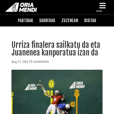
MENU
PARTIDAK
SARRERAK
ZUZENEAN
BISITAK
Urriza finalera sailkatu da eta
Juanenea kanporatua izan da
|
0 comments
Aug 27, 2022