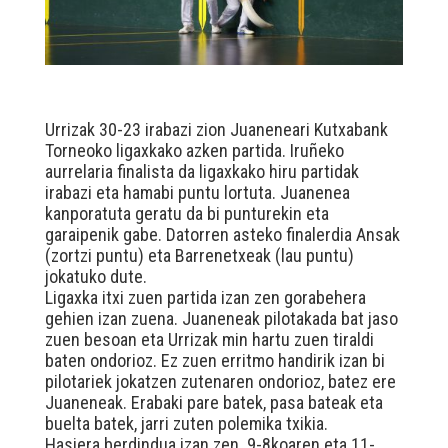
Urrizak 30-23 irabazi zion Juaneneari Kutxabank
Torneoko ligaxkako azken partida. Iruñeko
aurrelaria finalista da ligaxkako hiru partidak
irabazi eta hamabi puntu lortuta. Juanenea
kanporatuta geratu da bi punturekin eta
garaipenik gabe. Datorren asteko finalerdia Ansak
(zortzi puntu) eta Barrenetxeak (lau puntu)
jokatuko dute.
Ligaxka itxi zuen partida izan zen gorabehera
gehien izan zuena. Juaneneak pilotakada bat jaso
zuen besoan eta Urrizak min hartu zuen tiraldi
baten ondorioz. Ez zuen erritmo handirik izan bi
pilotariek jokatzen zutenaren ondorioz, batez ere
Juaneneak. Erabaki pare batek, pasa bateak eta
buelta batek, jarri zuten polemika txikia.
Hasiera berdindua izan zen. 9-8koaren eta 11-