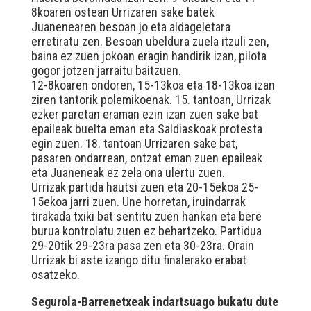
8koaren ostean Urrizaren sake batek
Juanenearen besoan jo eta aldageletara
erretiratu zen. Besoan ubeldura zuela itzuli zen,
baina ez zuen jokoan eragin handirik izan, pilota
gogor jotzen jarraitu baitzuen.
12-8koaren ondoren, 15-13koa eta 18-13koa izan
ziren tantorik polemikoenak. 15. tantoan, Urrizak
ezker paretan eraman ezin izan zuen sake bat
epaileak buelta eman eta Saldiaskoak protesta
egin zuen. 18. tantoan Urrizaren sake bat,
pasaren ondarrean, ontzat eman zuen epaileak
eta Juaneneak ez zela ona ulertu zuen.
Urrizak partida hautsi zuen eta 20-15ekoa 25-
15ekoa jarri zuen. Une horretan, iruindarrak
tirakada txiki bat sentitu zuen hankan eta bere
burua kontrolatu zuen ez behartzeko. Partidua
29-20tik 29-23ra pasa zen eta 30-23ra. Orain
Urrizak bi aste izango ditu finalerako erabat
osatzeko.
Segurola-Barrenetxeak indartsuago bukatu dute