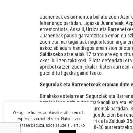
Juaneneak eskarmentua baliatu zuen Azpiroz
lehenengo partidan. Ligaxka Juaneneak, Azpi
erremontista, Ansa II, Urriza eta Barrenetxea
Juaneneak pauso garrantzitsua eman du azk
zuen eta markagailuak nagusitasun argia era
askoz abiadura handiagoa eman zion pilotari
Saldiaseko atzelariak 17 tanto ere egin zitu
oker ibili zen taktikoki. Pilota defendatu e
aprobetxatzen zuen jokalari baten aurrean. 
gutxi ditu ligaxka gainditzeko.
Segurolak eta Barrenetxeak eraman dute e
Binakako estelarrean Segurolak eta Barrenetx
gorriek ihes egin zuten markagailuan eta le
soilik mantendu zituzten urdinak partidan. 
Webgune honek cookieak erabiltzen ditu
Segurolak ezin hobeto lagundu zion Barrenet
esperientzia hobetzeko. Nabigatzen
Lehenengo partidan Etxarrik eta Zalduak 35
jarraitzen baduzu, ados zaudela ulertuko
markagailua irauli zuten 28-30 aurreratzeko. 