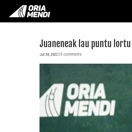
Juaneneak lau puntu lortu d
|
0 comments
Jul 28, 2022