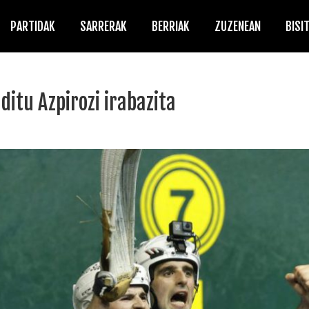
PARTIDAK
SARRERAK
BERRIAK
ZUZENEAN
BISI
itu Azpirozi irabazita