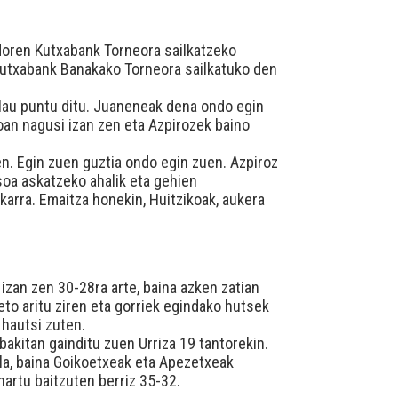
doren Kutxabank Torneora sailkatzeko
a Kutxabank Banakako Torneora sailkatuko den
lau puntu ditu. Juaneneak dena ondo egin
eoan nagusi izan zen eta Azpirozek baino
uen. Egin zuen guztia ondo egin zuen. Azpiroz
esoa askatzeko ahalik eta gehien
karra. Emaitza honekin, Huitzikoak, aukera
 izan zen 30-28ra arte, baina azken zatian
eto aritu ziren eta gorriek egindako hutsek
 hautsi zuten.
bakitan gainditu zuen Urriza 19 tantorekin.
la, baina Goikoetxeak eta Apezetxeak
 hartu baitzuten berriz 35-32.