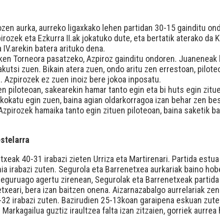
en aurka, aurreko ligaxkako lehen partidan 30-15 gainditu on
rozek eta Ezkurra II.ak jokatuko dute, eta bertatik aterako d
 IV.arekin batera arituko dena.
en Torneora pasatzeko, Azpiroz gainditu ondoren. Juaneneak 
kutsi zuen. Bikain atera zuen, ondo aritu zen errestoan, pilot
. Azpirozek ez zuen inoiz bere jokoa inposatu.
en piloteoan, sakearekin hamar tanto egin eta bi huts egin zit
ta kokatu egin zuen, baina agian oldarkorragoa izan behar zen b
Azpirozek hamaika tanto egin zituen piloteoan, baina saketik ba
stelarra
eak 40-31 irabazi zieten Urriza eta Martirenari. Partida estua
hia irabazi zuten. Segurola eta Barrenetxea aurkariak baino hob
Seguruago agertu zirenean, Segurolak eta Barrenetxeak partida
xeari, bera izan baitzen onena. Aizarnazabalgo aurrelariak zen
-32 irabazi zuten. Bazirudien 25-13koan garaipena eskuan zute
Markagailua guztiz iraultzea falta izan zitzaien, gorriek aurrea