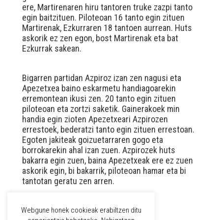
ere, Martirenaren hiru tantoren truke zazpi tanto
egin baitzituen. Piloteoan 16 tanto egin zituen
Martirenak, Ezkurraren 18 tantoen aurrean. Huts
askorik ez zen egon, bost Martirenak eta bat
Ezkurrak sakean.
Bigarren partidan Azpiroz izan zen nagusi eta
Apezetxea baino eskarmetu handiagoarekin
erremontean ikusi zen. 20 tanto egin zituen
piloteoan eta zortzi saketik. Gainerakoek min
handia egin zioten Apezetxeari Azpirozen
errestoek, bederatzi tanto egin zituen errestoan.
Egoten jakiteak goizuetarraren gogo eta
borrokarekin ahal izan zuen. Azpirozek huts
bakarra egin zuen, baina Apezetxeak ere ez zuen
askorik egin, bi bakarrik, piloteoan hamar eta bi
tantotan geratu zen arren.
Webgune honek cookieak erabiltzen ditu
WPML