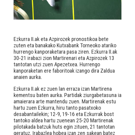
Ezkurra II.ak eta Azpirozek pronostikoa bete
zuten eta banakako Kutxabank Torneoko atariko
hurrengo kanporaketara pasa ziren. Ezkurra II.ak
30-21 irabazi zion Martirenari eta Azpirozek 13
tantotan utzi zuen Apezetxea. Hurrengo
kanporaketan ere faboritoak izango dira Zaldua
anaien aurka.
Ezkurra II.ak ez zuen lan erraza izan Martirena
kementsu baten aurka. Partidak ziurgabetasuna ia
amaierara arte mantendu zuen. Martirenak estu
hartu zuen Ezkurra, hiru tanto pasatxoko
desabantailekin; 12-9, 19-16 eta Ezkurrak bost
tantoko aldea hartu zuenean 25-20 Martirenak
pilotakada batzuk huts egin zituen, 21 tantotan
geratuz. Irabazlea hobea izan zen sakean batez