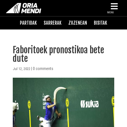
MENU
PARTIDAK
SARRERAK
ZUZENEAN
BISITAK
Faboritoek pronostikoa bete
dute
|
0 comments
Jul 12, 2022