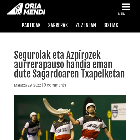
MENU
PARTIDAK
SARRERAK
ZUZENEAN
BISITAK
Segurolak eta Azpirozek
aurrerapauso handia eman
dute Sagardoaren Txapelketan
|
0 comments
Maiatza 29, 2022