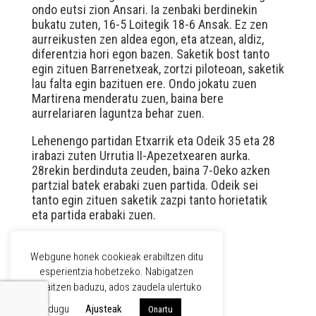
ondo eutsi zion Ansari. Ia zenbaki berdinekin
bukatu zuten, 16-5 Loitegik 18-6 Ansak. Ez zen
aurreikusten zen aldea egon, eta atzean, aldiz,
diferentzia hori egon bazen. Saketik bost tanto
egin zituen Barrenetxeak, zortzi piloteoan, saketik
lau falta egin bazituen ere. Ondo jokatu zuen
Martirena menderatu zuen, baina bere
aurrelariaren laguntza behar zuen.
Lehenengo partidan Etxarrik eta Odeik 35 eta 28
irabazi zuten Urrutia II-Apezetxearen aurka.
28rekin berdinduta zeuden, baina 7-0eko azken
partzial batek erabaki zuen partida. Odeik sei
tanto egin zituen saketik zazpi tanto horietatik
eta partida erabaki zuen.
Webgune honek cookieak erabiltzen ditu
WPML
esperientzia hobetzeko. Nabigatzen
jarraitzen baduzu, ados zaudela ulertuko
EUS
dugu
Ajusteak
Onartu