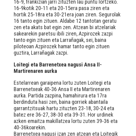
16-9, frankizian jarri zituzten lau puntu lortzeko.
16-9kotik 20-11 eta 20-15era pasa ziren eta
hortik 25-18ra eta 30-21era joan ziren. Segurolak
16 tanto egin zituen. Aldabe 12 tantotan geratu
zen eta akats bat egin zen. Atzean bi atzelariak
sakearekin paretsu ibili ziren, Azpirozek zazpi
tanto egin zituen eta Larrañagak, sei, baina
piloteoan Azpirozek hamar tanto egin zituen
guztira, Larrañagak zazpi.
Loitegi eta Barrenetxea nagusi Ansa II-
Martirenaren aurka
Estelarrean garaipena lortu zuten Loitegi eta
Barrenetxeak 40-36 Ansa II eta Martirenaren
aurka. Partida zazpina, hamahirura eta 17ra
berdinduta hasi zen, baina gorriek abantaila
garrantzitsuak hartu zituzten 23-18, 30-24 eta
batez ere 36-27, 38-30 eta 39-31. Hor urdinek
azken emaitza makillatzea lortu zuten 39-36 eta
40-36koarekin.
Barrenetxea nagusi izan zen atzean eta Loitegik