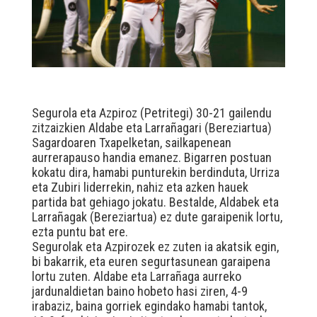
Segurola eta Azpiroz (Petritegi) 30-21 gailendu
zitzaizkien Aldabe eta Larrañagari (Bereziartua)
Sagardoaren Txapelketan, sailkapenean
aurrerapauso handia emanez. Bigarren postuan
kokatu dira, hamabi punturekin berdinduta, Urriza
eta Zubiri liderrekin, nahiz eta azken hauek
partida bat gehiago jokatu. Bestalde, Aldabek eta
Larrañagak (Bereziartua) ez dute garaipenik lortu,
ezta puntu bat ere.
Segurolak eta Azpirozek ez zuten ia akatsik egin,
bi bakarrik, eta euren segurtasunean garaipena
lortu zuten. Aldabe eta Larrañaga aurreko
jardunaldietan baino hobeto hasi ziren, 4-9
irabaziz, baina gorriek egindako hamabi tantok,