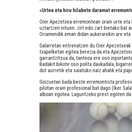
«Urtea eta hiru hilabete daramat erremont
Oier Apezetxea erremontean orain urte eta 
uztartzen nituen. zirt edo zart bietako ba
Oriamendik eman didan aukerarekin are eta
Galarretan entrenatzen du Oier Apezetxeak 
txapelketan egitea berezia da eta Apezetxea
garrantzitsua da, tanteoa ere oso inportante
Badakit bikote oso polita daukadala, bigarre
dut aurretik eta saiatuko naiz ahalik eta pa
Goizuetan bada beste erremontista profesion
pilotan orain profesional bat dago (Iker Sal
alboan egotea. Laguntzeko prest egoten da 