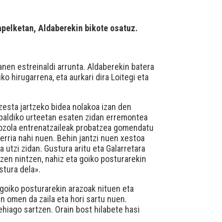
pelketan, Aldaberekin bikote osatuz.
nen estreinaldi arrunta. Aldaberekin batera
o hirugarrena, eta aurkari dira Loitegi eta
 zesta jartzeko bidea nolakoa izan den
aspaldiko urteetan esaten zidan erremontea
riozola entrenatzaileak probatzea gomendatu
berria nahi nuen. Behin jantzi nuen xestoa
 utzi zidan. Gustura aritu eta Galarretara
tzen nintzen, nahiz eta goiko posturarekin
tura dela».
 goiko posturarekin arazoak nituen eta
en omen da zaila eta hori sartu nuen.
ehiago sartzen. Orain bost hilabete hasi