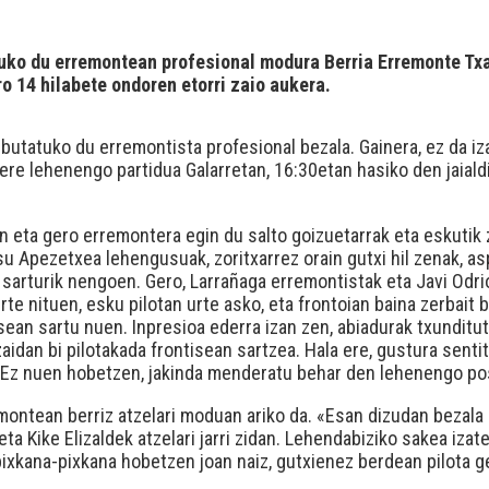
uko du erremontean profesional modura Berria Erremonte Txa
o 14 hilabete ondoren etorri zaio aukera.
utatuko du erremontista profesional bezala. Gainera, ez da iza
re lehenengo partidua Galarretan, 16:30etan hasiko den jaialdik
gin eta gero erremontera egin du salto goizuetarrak eta eskutik
Josu Apezetxea lehengusuak, zoritxarrez orain gutxi hil zenak, 
o sarturik nengoen. Gero, Larrañaga erremontistak eta Javi Od
e nituen, esku pilotan urte asko, eta frontoian baina zerbait 
sean sartu nuen. Inpresioa ederra izan zen, abiadurak txundituta
zaidan bi pilotakada frontisean sartzea. Hala ere, gustura senti
 Ez nuen hobetzen, jakinda menderatu behar den lehenengo pos
remontean berriz atzelari moduan ariko da. «Esan dizudan bezala
ta Kike Elizaldek atzelari jarri zidan. Lehendabiziko sakea izat
 pixkana-pixkana hobetzen joan naiz, gutxienez berdean pilota g