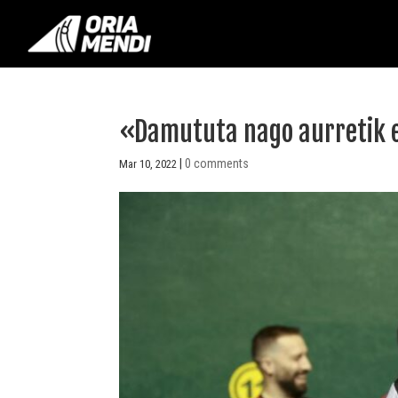
«Damututa nago aurretik e
|
0 comments
Mar 10, 2022