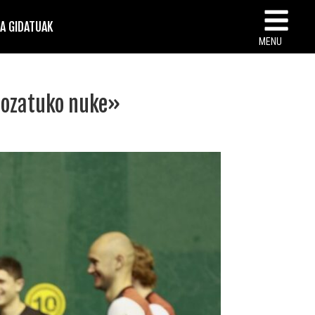
TA GIDATUAK
MENU
gozatuko nuke»