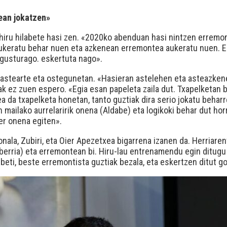
ean jokatzen»
hiru hilabete hasi zen. «2020ko abenduan hasi nintzen erremo
t aukeratu behar nuen eta azkenean erremontea aukeratu nuen. E
 gusturago. eskertuta nago».
astearte eta ostegunetan. «Hasieran astelehen eta asteazkene
k ez zuen espero. «Egia esan papeleta zaila dut. Txapelketan b
a da txapelketa honetan, tanto guztiak dira serio jokatu beharr
n mailako aurrelaririk onena (Aldabe) eta logikoki behar dut ho
per onena egiten».
ala, Zubiri, eta Oier Apezetxea bigarrena izanen da. Herriaren
aberria) eta erremontean bi. Hiru-lau entrenamendu egin ditugu 
beti, beste erremontista guztiak bezala, eta eskertzen ditut 