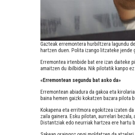
Gazteak erremontera hurbiltzera lagundu d
hartzen duen. Polita izango litzateke jende
Erremontea irtenbide bat ere izan daiteke p
amaitzen du ibilbidea. Nik pilotatik kanpo 
«Erremontean segundu bat asko da»
Erremontean abiadura da gakoa eta kirolari
baina hemen gaizki kokatzen bazara pilota b
Kokapena eta erritmora egokitzea izaten da
zaila gainera. Esku pilotan, aurrelari bezal
Distantziak edo neurriak hartzea ere hartu b
Sakean oraingoz ongi moldatzen da atzelari