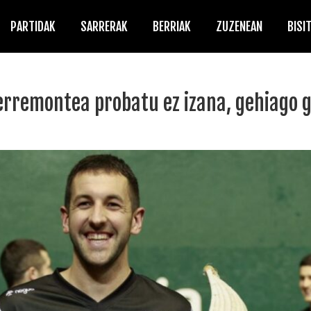
PARTIDAK
SARRERAK
BERRIAK
ZUZENEAN
BISI
rremontea probatu ez izana, gehiago 