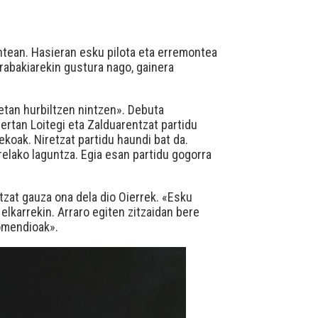
ntean. Hasieran esku pilota eta erremontea
rabakiarekin gustura nago, gainera
tan hurbiltzen nintzen». Debuta
ertan Loitegi eta Zalduarentzat partidu
ekoak. Niretzat partidu haundi bat da.
rrelako laguntza. Egia esan partidu gogorra
tzat gauza ona dela dio Oierrek. «Esku
elkarrekin. Arraro egiten zitzaidan bere
gomendioak».