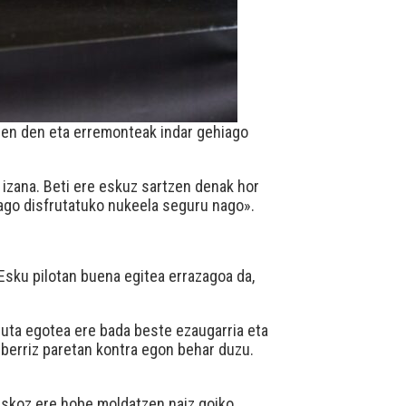
zen den eta erremonteak indar gehiago
 izana. Beti ere eskuz sartzen denak hor
hiago disfrutatuko nukeela seguru nago».
sku pilotan buena egitea errazagoa da,
tuta egotea ere bada beste ezaugarria eta
en berriz paretan kontra egon behar duzu.
askoz ere hobe moldatzen naiz goiko