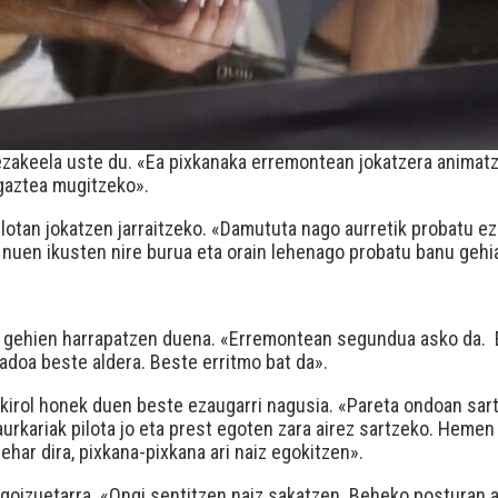
ezakeela uste du. «Ea pixkanaka erremontean jokatzera animat
 gaztea mugitzeko».
ilotan jokatzen jarraitzeko. «Damututa nago aurretik probatu ez
ez nuen ikusten nire burua eta orain lehenago probatu banu ge
a gehien harrapatzen duena. «Erremontean segundua asko da. E
adoa beste aldera. Beste erritmo bat da».
 kirol honek duen beste ezaugarri nagusia. «Pareta ondoan sar
a, aurkariak pilota jo eta prest egoten zara airez sartzeko. Hem
ehar dira, pixkana-pixkana ari naiz egokitzen».
 goizuetarra. «Ongi sentitzen naiz sakatzen. Beheko posturan 