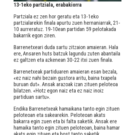
13-1eko partziala,
erabakiorra
Partziala ez zen hor geratu eta 13-1eko
partzialarekin finala apurtu zuen hernaniarrak, 21-
10 aurreratuz. 19-10ean partidan 59 pelotakada
bakarrik egon ziren.
Barrenetxeari duda sartu zitzaion amaieran. Hala
ere, Ansaren huts batzuk lagundu zuten abantaila
ez galtzen eta azkenean 30-22 itxi zuen finala.
Barrenetxeak partiduaren amaieran esan bezala,
«ez naiz nahi bezain gustora aritu, baina txapela
buruan dut». Ansak arazoak izan zituen peloteoa
bilatzen. «Hotz egon naiz eta ez naiz inoiz
partiduan sartu».
Endika Barrenetxeak hamaikana tanto egin zituen
peloteoan eta sakearekin. Peloteoan akats
bakarra egin zuen eta bi falta saketik. Ansak ere
hamaika tanto egin zituen peloteoan, baina hamar
akats egin zituen eta bost tanto saketik.