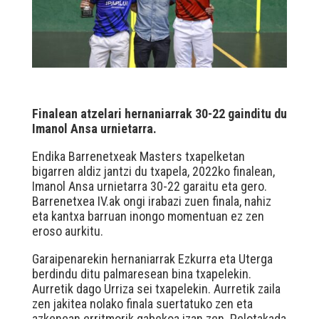
Finalean atzelari hernaniarrak 30-22 gainditu du
Imanol Ansa urnietarra.
Endika Barrenetxeak Masters txapelketan
bigarren aldiz jantzi du txapela, 2022ko finalean,
Imanol Ansa urnietarra 30-22 garaitu eta gero.
Barrenetxea IV.ak ongi irabazi zuen finala, nahiz
eta kantxa barruan inongo momentuan ez zen
eroso aurkitu.
Garaipenarekin hernaniarrak Ezkurra eta Uterga
berdindu ditu palmaresean bina txapelekin.
Aurretik dago Urriza sei txapelekin. Aurretik zaila
zen jakitea nolako finala suertatuko zen eta
azkenean erritmorik gabekoa izan zen. Pelotakada