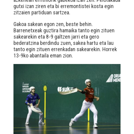
gutxi izan ziren eta bi erremontistei kosta egin
zitzaien partiduan sartzea.
Gakoa sakean egon zen, beste behin.
Barrenetxeak guztira hamaika tanto egin zituen
sakearekin eta 8-9 galtzen jarri eta gero
bederatzina berdindu zuen, sakea hartu eta lau
tanto egin zituen errenkadan sakearekin. Horrek
13-9ko abantaila eman zion.