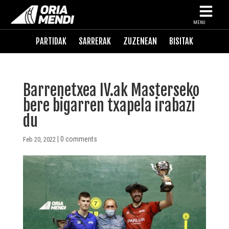
MENU
PARTIDAK
SARRERAK
ZUZENEAN
BISITAK
Barrenetxea IV.ak Masterseko
bere bigarren txapela irabazi
du
|
0 comments
Feb 20, 2022