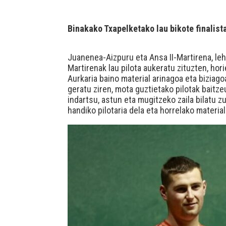
Binakako Txapelketako lau bikote finalista
Juanenea-Aizpuru eta Ansa II-Martirena, lehe
Martirenak lau pilota aukeratu zituzten, hor
Aurkaria baino material arinagoa eta biziag
geratu ziren, mota guztietako pilotak baitzeu
indartsu, astun eta mugitzeko zaila bilatu 
handiko pilotaria dela eta horrelako material