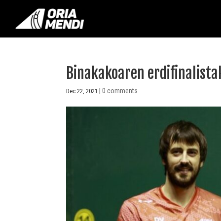
Binakakoaren erdifinalista
|
0 comments
Dec 22, 2021