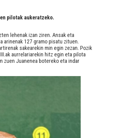
ten pilotak aukeratzeko.
zten lehenak izan ziren. Ansak eta
eta arinenak 127 gramo pisatu zituen.
artirenak sakearekin min egin zezan. Pozik
I.ak aurrelariarekin hitz egin eta pilota
san zuen Juanenea botereko eta indar