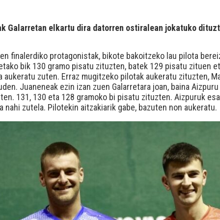
k Galarretan elkartu dira datorren ostiralean jokatuko dituz
n finalerdiko protagonistak, bikote bakoitzeko lau pilota berei
ietako bik 130 gramo pisatu zituzten, batek 129 pisatu zituen 
oa aukeratu zuten. Erraz mugitzeko pilotak aukeratu zituzten, M
den. Juaneneak ezin izan zuen Galarretara joan, baina Aizpuru II
zuten. 131, 130 eta 128 gramoko bi pisatu zituzten. Aizpuruk e
a nahi zutela. Pilotekin aitzakiarik gabe, bazuten non aukeratu.