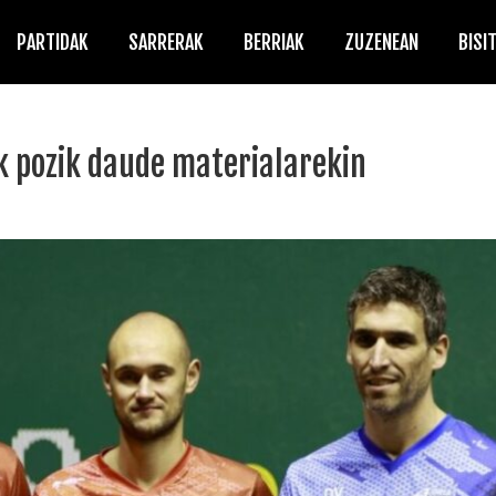
PARTIDAK
SARRERAK
BERRIAK
ZUZENEAN
BISI
k pozik daude materialarekin