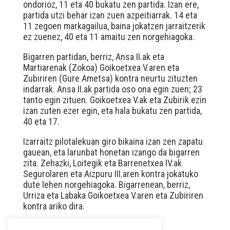
ondorioz, 11 eta 40 bukatu zen partida. Izan ere,
partida utzi behar izan zuen azpeitiarrak. 14 eta
11 zegoen markagailua, baina jokatzen jarraitzerik
ez zuenez, 40 eta 11 amaitu zen norgehiagoka.
Bigarren partidan, berriz, Ansa II.ak eta
Martiarenak (Zokoa) Goikoetxea V.aren eta
Zubiriren (Gure Ametsa) kontra neurtu zituzten
indarrak. Ansa II.ak partida oso ona egin zuen; 23
tanto egin zituen. Goikoetxea V.ak eta Zubirik ezin
izan zuten ezer egin, eta hala bukatu zen partida,
40 eta 17.
Izarraitz pilotalekuan giro bikaina izan zen zapatu
gauean, eta larunbat honetan izango da bigarren
zita. Zehazki, Loitegik eta Barrenetxea IV.ak
Segurolaren eta Aizpuru III.aren kontra jokatuko
dute lehen norgehiagoka. Bigarrenean, berriz,
Urriza eta Labaka Goikoetxea V.aren eta Zubiriren
kontra ariko dira.