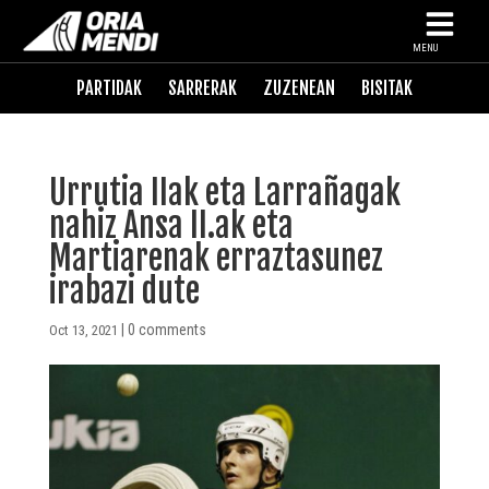
MENU
PARTIDAK
SARRERAK
ZUZENEAN
BISITAK
Urrutia IIak eta Larrañagak
nahiz Ansa II.ak eta
Martiarenak erraztasunez
irabazi dute
|
0 comments
Oct 13, 2021