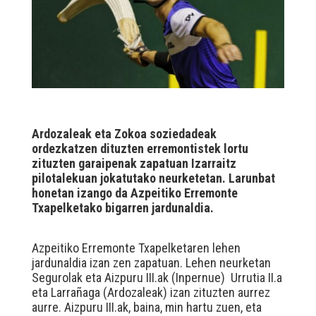
Ardozaleak eta Zokoa soziedadeak
ordezkatzen dituzten erremontistek lortu
zituzten garaipenak zapatuan Izarraitz
pilotalekuan jokatutako neurketetan. Larunbat
honetan izango da Azpeitiko Erremonte
Txapelketako bigarren jardunaldia.
Azpeitiko Erremonte Txapelketaren lehen
jardunaldia izan zen zapatuan. Lehen neurketan
Segurolak eta Aizpuru III.ak (Inpernue) Urrutia II.a
eta Larrañaga (Ardozaleak) izan zituzten aurrez
aurre. Aizpuru III.ak, baina, min hartu zuen, eta