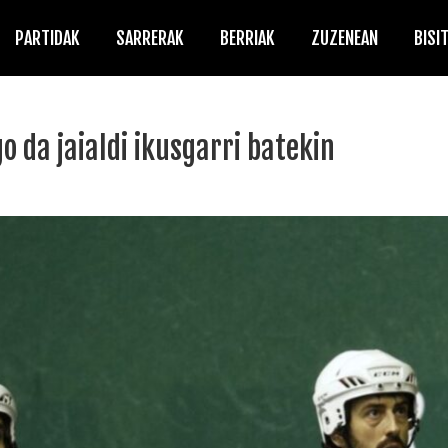
PARTIDAK
SARRERAK
BERRIAK
ZUZENEAN
BISI
 da jaialdi ikusgarri batekin