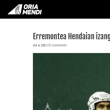
Erremontea Hendaian izango
|
0 comments
Oct 4, 2021