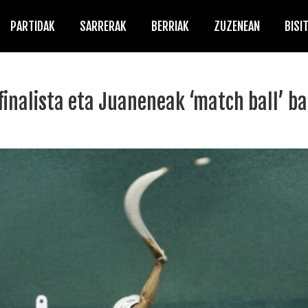
PARTIDAK
SARRERAK
BERRIAK
ZUZENEAN
BISI
finalista eta Juaneneak ‘match ball’ ba