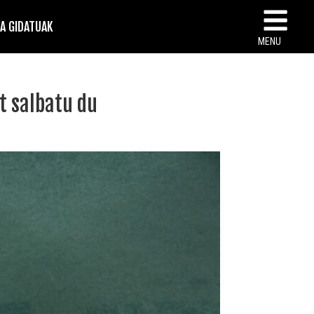
TA GIDATUAK
MENU
t salbatu du