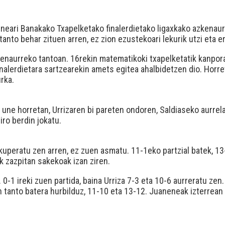
neneari Banakako Txapelketako finalerdietako ligaxkako azkenaur
tanto behar zituen arren, ez zion ezustekoari lekurik utzi eta e
enaurreko tantoan. 16rekin matematikoki txapelketatik kanpora
nalerdietara sartzearekin amets egitea ahalbidetzen dio. Horre
rka.
na une horretan, Urrizaren bi pareten ondoren, Saldiaseko aurre
ro berdin jokatu.
kuperatu zen arren, ez zuen asmatu. 11-1eko partzial batek, 13
k zazpitan sakekoak izan ziren.
-1 ireki zuen partida, baina Urriza 7-3 eta 10-6 aurreratu zen.
tanto batera hurbilduz, 11-10 eta 13-12. Juaneneak izterrea