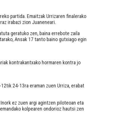
reko partida. Emaitzak Urrizaren finalerako
rraz irabazi zion Juaneneari.
tuta geratuko zen, baina errebote zaila
tarako, Ansak 17 tanto baino gutxiago egin
lariak kontrakantxako hormaren kontra jo
-12tik 24-13ra eraman zuen Urriza, erabat
 Inork ez zuen argi agintzen piloteoan eta
n emandako kolpearen ondorioz hautsi zen