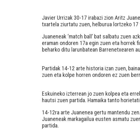
Javier Urrizak 30-17 irabazi zion Aritz Jua
txartela ziurtatu zuen, helburua lortzeko 17 
Juaneneak ‘match ball’ bat salbatu zuen azk
eraman ondoren 17a egin zuen eta horrek fi
beharko ditu larunbatean Barrenetxearen au
Partidak 14-12 arte historia izan zuen, bai
zuen eta kolpe horren ondoren ez zuen berri
Eskuineko izterrean jo zuen kolpea eta erre
hautsi zuen partida. Hamaika tanto horietati
14-12ra arte Juanenea gertu mantendu zen. 0
Juaneneak markagailua eusten asmatu zuen 
partida.