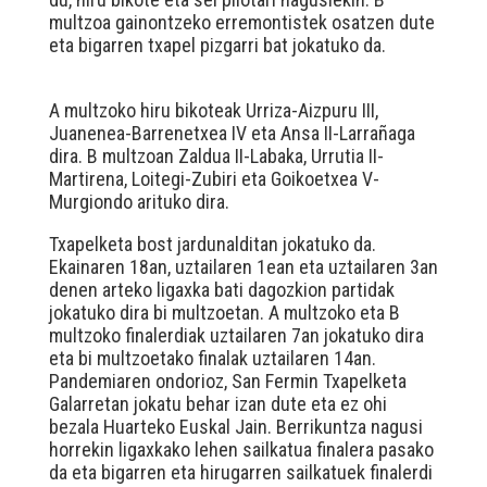
multzoa gainontzeko erremontistek osatzen dute
eta bigarren txapel pizgarri bat jokatuko da.
A multzoko hiru bikoteak Urriza-Aizpuru III,
Juanenea-Barrenetxea IV eta Ansa II-Larrañaga
dira. B multzoan Zaldua II-Labaka, Urrutia II-
Martirena, Loitegi-Zubiri eta Goikoetxea V-
Murgiondo arituko dira.
Txapelketa bost jardunalditan jokatuko da.
Ekainaren 18an, uztailaren 1ean eta uztailaren 3an
denen arteko ligaxka bati dagozkion partidak
jokatuko dira bi multzoetan. A multzoko eta B
multzoko finalerdiak uztailaren 7an jokatuko dira
eta bi multzoetako finalak uztailaren 14an.
Pandemiaren ondorioz, San Fermin Txapelketa
Galarretan jokatu behar izan dute eta ez ohi
bezala Huarteko Euskal Jain. Berrikuntza nagusi
horrekin ligaxkako lehen sailkatua finalera pasako
da eta bigarren eta hirugarren sailkatuek finalerdi