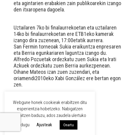
eta agintarien erabakien zain publikoarekin izango
den itxaropena dagoela.
Uztailaren 7ko bi finalaurrekoetan eta uztailaren
14ko bi finalaurrekoetan ere ETB1eko kamerak
izango dira zuzenean, 17:00etatik aurrera.
San Fermin torneoak Sukia eraikuntza enpresaren
eta Berria egunkariaren laguntza izango du.
Alfredo Pozuetak ordezkatu zuen Sukia eta Irati
Azkuek ordezkatu zuen Berria aurkezpenean.
Oihane Mateos izan zuen zuzendari, eta
oriamendi2010eko Xabi González ere bertan egon
zen.
Webgune honek cookieak erabiltzen ditu
WPML
esperientzia hobetzeko. Nabigatzen
jarraitzen baduzu, ados zaudela ulertuko
EUS
dugu
Ajusteak
Onartu