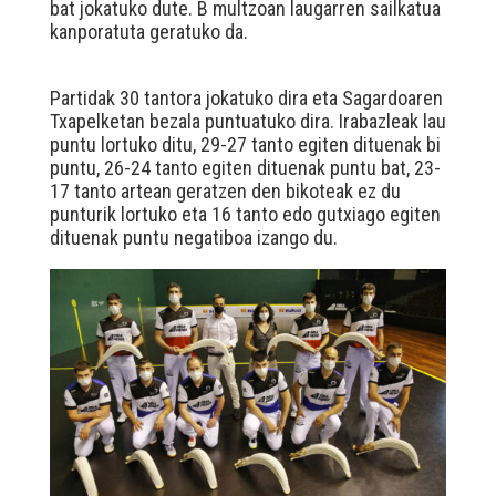
bat jokatuko dute. B multzoan laugarren sailkatua
kanporatuta geratuko da.
Partidak 30 tantora jokatuko dira eta Sagardoaren
Txapelketan bezala puntuatuko dira. Irabazleak lau
puntu lortuko ditu, 29-27 tanto egiten dituenak bi
puntu, 26-24 tanto egiten dituenak puntu bat, 23-
17 tanto artean geratzen den bikoteak ez du
punturik lortuko eta 16 tanto edo gutxiago egiten
dituenak puntu negatiboa izango du.