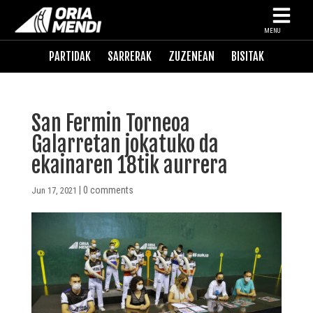
MENU
PARTIDAK
SARRERAK
ZUZENEAN
BISITAK
San Fermin Torneoa
Galarretan jokatuko da
ekainaren 18tik aurrera
|
0 comments
Jun 17, 2021