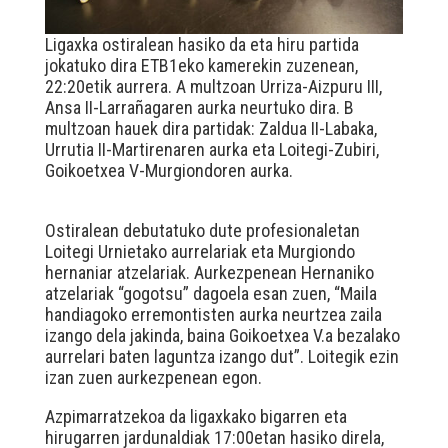
Ligaxka ostiralean hasiko da eta hiru partida
jokatuko dira ETB1eko kamerekin zuzenean,
22:20etik aurrera. A multzoan Urriza-Aizpuru III,
Ansa II-Larrañagaren aurka neurtuko dira. B
multzoan hauek dira partidak: Zaldua II-Labaka,
Urrutia II-Martirenaren aurka eta Loitegi-Zubiri,
Goikoetxea V-Murgiondoren aurka.
Ostiralean debutatuko dute profesionaletan
Loitegi Urnietako aurrelariak eta Murgiondo
hernaniar atzelariak. Aurkezpenean Hernaniko
atzelariak “gogotsu” dagoela esan zuen, “Maila
handiagoko erremontisten aurka neurtzea zaila
izango dela jakinda, baina Goikoetxea V.a bezalako
aurrelari baten laguntza izango dut”. Loitegik ezin
izan zuen aurkezpenean egon.
Azpimarratzekoa da ligaxkako bigarren eta
hirugarren jardunaldiak 17:00etan hasiko direla,