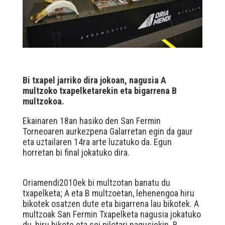
Bi txapel jarriko dira jokoan, nagusia A
multzoko txapelketarekin eta bigarrena B
multzokoa.
Ekainaren 18an hasiko den San Fermin
Torneoaren aurkezpena Galarretan egin da gaur
eta uztailaren 14ra arte luzatuko da. Egun
horretan bi final jokatuko dira.
Oriamendi2010ek bi multzotan banatu du
txapelketa; A eta B multzoetan, lehenengoa hiru
bikotek osatzen dute eta bigarrena lau bikotek. A
multzoak San Fermin Txapelketa nagusia jokatuko
du, hiru bikote eta sei pilotari nagusiekin. B